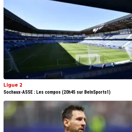
0
+
Répondre
miktos
24 juin 2025 à 19:29
+
102
🤣
0
+
Répondre
d4rkj3d1
25 juin 2025 à 11:52
+
0
tes content? tas le kiki tout dure?
0
+
Répondre
toto-cutugno
24 juin 2025 à 16:25
+
7
Ligue 2
je suis d'accord, et je suis convaincu qu'ils rêvent 
Sochaux-ASSE : Les compos (20h45 sur BeInSports1)
d'aller jouer le ventre mou du championnat Turque
0
+
Répondre
eyraudcassetoi
24 juin 2025 à 18:20
+
0
A choisir entre jouer le maintien en ligue 1 dan