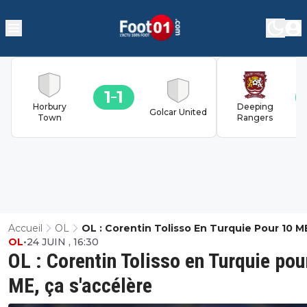
1
1
Horbury
Deeping
Golcar United
Town
Rangers
Accueil
OL
OL : Corentin Tolisso En Turquie Pour 10 M
OL
•
24 JUIN , 16:30
S'accélère
OL : Corentin Tolisso en Turquie pou
ME, ça s'accélère