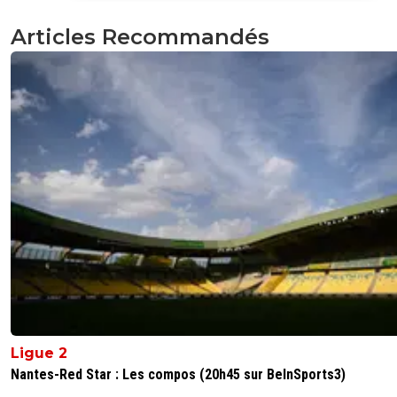
coûtent autant. Mettez lui plutôt un jeune dans les pattes
apprenne le taf à ses côtés et qui te coûtera rien en salai
Articles Recommandés
0
+
Répondre
miktos
24 juin 2025 à 19:29
+
102
pour 10M en plus la blague ^^
0
+
Répondre
jeremy-chaland
24 juin 2025 à 16:48
+
0
mais lol.... sans un mec comme lui, les finances seront e
plus dans le rouge pour faute de résultat.... bref, info ma
café
0
+
Répondre
Ligue 2
footitude
24 juin 2025 à 16:52
+
15
Nantes-Red Star : Les compos (20h45 sur BeInSports3)
Je dirais plus infos carambar