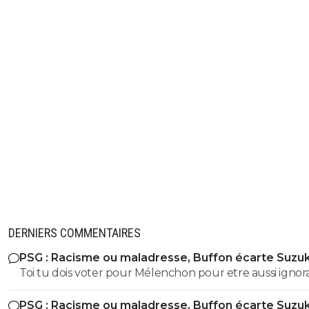
DERNIERS COMMENTAIRES
PSG : Racisme ou maladresse, Buffon écarte Suzuk
Toi tu dois voter pour Mélenchon pour etre aussi ignor
histoire !! alors que cette période on en a mangé au collège
PSG : Racisme ou maladresse, Buffon écarte Suzuk
et au lycée Moi on m'a pourtant appris que ces deux