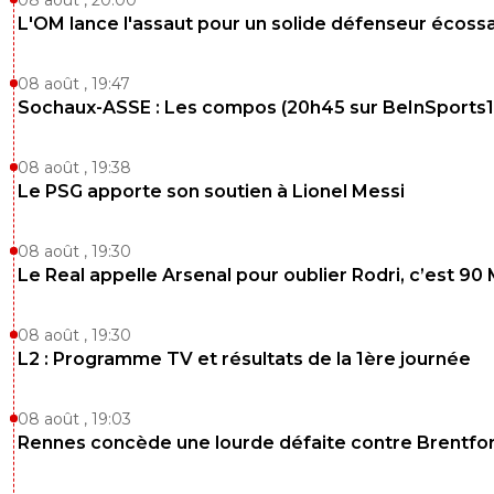
L'OM lance l'assaut pour un solide défenseur écossa
fab-g-ronimo
24 juin 2025 à 15:44
+
37
Pareil.
08 août , 19:47
Sochaux-ASSE : Les compos (20h45 sur BeInSports1
0
+
Répondre
08 août , 19:38
Le PSG apporte son soutien à Lionel Messi
08 août , 19:30
Le Real appelle Arsenal pour oublier Rodri, c’est 90
08 août , 19:30
L2 : Programme TV et résultats de la 1ère journée
08 août , 19:03
Rennes concède une lourde défaite contre Brentfo