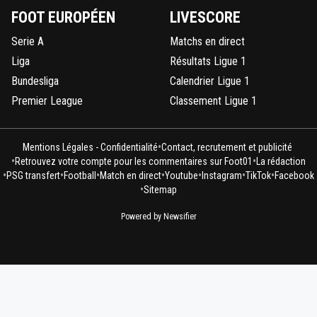
FOOT EUROPÉEN
LIVESCORE
Serie A
Matchs en direct
Liga
Résultats Ligue 1
Bundesliga
Calendrier Ligue 1
Premier League
Classement Ligue 1
•
Mentions Légales - Confidentialité
Contact, recrutement et publicité
•
•
Retrouvez votre compte pour les commentaires sur Foot01
La rédaction
•
•
•
•
•
•
•
PSG transfert
Football
Match en direct
Youtube
Instagram
TikTok
Facebook
•
Sitemap
Powered by Newsifier