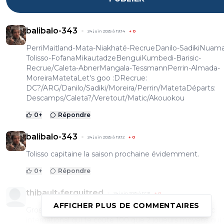
balibalo-343
24 juin 2025 à 19:14
+
0
PerriMaitland-Mata-Niakhaté-RecrueDanilo-SadikiNuam
Tolisso-FofanaMikautadzeBenguiKumbedi-Barisic-
Recrue/Caleta-AbnerMangala-TessmannPerrin-Almada-
MoreiraMatetaLet's goo :DRecrue:
DC?/ARG/Danilo/Sadiki/Moreira/Perrin/MatetaDéparts:
Descamps/Caleta?/Veretout/Matic/Akouokou
0
+
Répondre
balibalo-343
24 juin 2025 à 19:12
+
0
Tolisso capitaine la saison prochaine évidemment.
0
+
Répondre
thibault-ferguitred
24 juin 2025 à 17:31
+
0
AFFICHER PLUS DE COMMENTAIRES
Grosse erreur de vous en séparer.. Vaut mieux un mec
international qui te coûte 100 que 2 joueurs moyens qui 