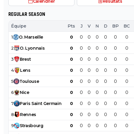
Calendrier
Résultats
REGULAR SEASON
Équipe
Pts
J
V
N
D
BP
BC
1
O
.
Marseille
0
0
0
0
0
0
0
2
O
.
Lyonnais
0
0
0
0
0
0
0
3
Brest
0
0
0
0
0
0
0
4
Lens
0
0
0
0
0
0
0
5
Toulouse
0
0
0
0
0
0
0
6
Nice
0
0
0
0
0
0
0
7
Paris
Saint
Germain
0
0
0
0
0
0
0
8
Rennes
0
0
0
0
0
0
0
9
Strasbourg
0
0
0
0
0
0
0