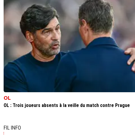
parisforever
11 novembre 2025 à 7:56
+
794
Un joueur qui perd ses nerfs facilement depuis quelques
matchs car il a conscience que malgré son invectisseme
ne suffira pas
0
+
Répondre
olivier-atton
11 novembre 2025 à 7:21
+
2449
Au delà de la polémique avec les 2 camps ayant chacun 
arguments sur ce match, on manque de dialogue entre
joueurs et arbitres est important.
La communication entre les gens est la clé de la vie en s
Pourquoi il en serait autrement ici. Il y a un manque
d'échanges en amont et en aval. Je ne comprends pas q
OL
proposition de Tolisso (qui n'est pas nouvelle car pleins d
OL : Trois joueurs absents à la veille du match contre Prague
personnes l'avaient déjà faite) ne soit pas suivie. Ca coût
Ce ne remettrait pas en cause le fait que pendant 1 mat
celui qui décide c'est l'arbitre, mais ça rapprocherait tout 
monde
FIL INFO