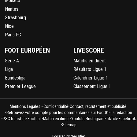
Monaco
Nantes
Strasbourg
Nice
Paris FC
FOOT EUROPÉEN
LIVESCORE
Serie A
Matchs en direct
Liga
Résultats Ligue 1
Bundesliga
Calendrier Ligue 1
Premier League
Classement Ligue 1
•
Mentions Légales - Confidentialité
Contact, recrutement et publicité
•
•
Retrouvez votre compte pour les commentaires sur Foot01
La rédaction
•
•
•
•
•
•
•
PSG transfert
Football
Match en direct
Youtube
Instagram
TikTok
Facebook
•
Sitemap
Powered by Newsifier