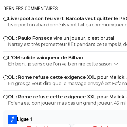
DERNIERS COMMENTAIRES
Liverpool a son feu vert, Barcola veut quitter le PS
Liverpool on abandonné ils vont fait ça communiquer off
le joueur a pas suivis la préparation, Liverpool vont pas
OL : Paulo Fonseca vire un joueur, c'est brutal
dépenser une fortune pour un joueur qui a suivis auc
Nartey est très prometteur !! Et pendant ce temps là, d
préparation avec Liverpool, Liverpool on déjà fait la bêtise sur
joueurs comme AMN et Tessman joue tout les matchs..
isak l année dernière, ils veulent pas refaire la même bê
L'OM solide vainqueur de Bilbao
Eh bien... je sens que l'on va bien rire cette saison. ^^
OL : Rome refuse cette exigence XXL pour Malick
Fofana
En gros ça veut dire que le message envoyé est Fofana n'est
pas à vendre MAIS SI vous êtes prêts à débourser une
OL : Rome refuse cette exigence XXL pour Malick
somme folle, alors on discute En dessous c'est NIET
Fofana
Fofana est bon joueur mais pas un grand joueur. 45 mil
pour un joueur blessé pendant 9 mois c'est beaucoup
cher. personne ne mettra cette somme sans avoir pass
Ligue 1
visite médicale précise au sujet de sa blessure.