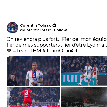
Corentin Tolisso
@
CorentinTolisso
·
Follow
On reviendra plus fort… Fier de  mon équipe 
fier de mes supporters , fier d’être Lyonnai
💙 
#TeamTHM
#TeamOL
@OL