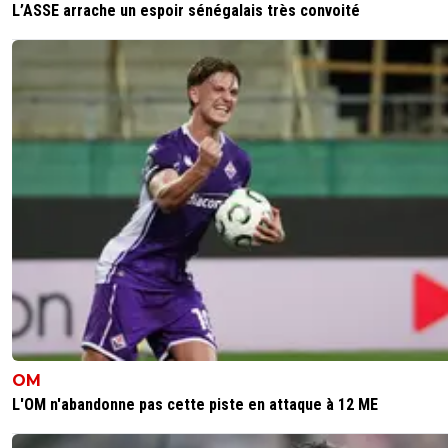
L’ASSE arrache un espoir sénégalais très convoité
Et ce soir :
****s://rmcsport.bfmtv.com/football/ligue-1/les-lyon
avaient-finalement-raison-la-direction-de-l-arbitra
faveur-de-l-annulation-du-but-de-kvaratskhelia-lors
psg_AV-202511110720.html
0
+
Répondre
dirtyshady41
11 novembre 2025 à 8:17
+
1902
Moi je pense qu'on devait passer par ce genre de video. 
peux au moins interpellé les instances arbitrales ca serait
pas mal. Tout les clubs s'en plaignent chaque WE.
0
+
Répondre
Makaveli34
11 novembre 2025 à 14:06
+
165
OM
Non les parisiens s’en plaignent jamais 🤷🏽‍♂️
L'OM n'abandonne pas cette piste en attaque à 12 ME
0
+
Répondre