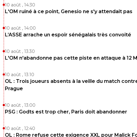
0
+
Répondre
10 août , 14:30
L'OM ruiné à ce point, Genesio ne s'y attendait pas
tonton
11 novembre 2025 à 8:18
+
270
Oui voila on se fait un petit barbak et le we d'aprè
10 août , 14:00
repart comme d'habitude mais au moins tout le
L’ASSE arrache un espoir sénégalais très convoité
est content !
0
+
Répondre
10 août , 13:30
L'OM n'abandonne pas cette piste en attaque à 12 
Flaco75
11 novembre 2025 à 7:02
+
190
Le contre-feu du gars qui s’est emporté après l’arbitre et
10 août , 13:10
pense que ça va passer tranquille. Ouin-Ouin Ouin-Ouin
OL : Trois joueurs absents à la veille du match contr
complot Ouin-Ouin … 🤧🤧🇧🇷🇵🇹🇫🇷🇺🇦
Prague
2
+
Répondre
10 août , 13:00
dirtyshady41
11 novembre 2025 à 8:15
+
1902
PSG : Godts est trop cher, Paris doit abandonner
Il parle pas de complot. Mais bon toi et la
compréhension d'une video ca fait 2.
10 août , 12:40
OL : Rome refuse cette exigence XXL pour Malick F
3
+
Répondre