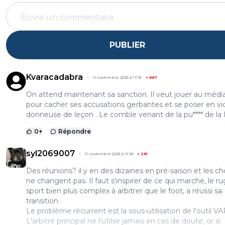
PUBLIER
Kvaracadabra
11 novembre 2025 à 17:31
+
887
On attend maintenant sa sanction. Il veut jouer au médi
pour cacher ses accusations gerbantes et se poser en vi
donneuse de leçon . Le comble venant de la pu**** de la 
0
+
Répondre
syl2069007
11 novembre 2025 à 11:18
+
281
Des réunions? il y en des dizaines en pré-saison et les c
ne changent pas. Il faut s'inspirer de ce qui marche, le ru
sport bien plus complex à arbitrer que le foot, a réussi sa
transition.
Le problème récurrent est la sous-utilisation de l'outil VA
L'arbitre principal ne l'utilse jamais en cas de doute, or si