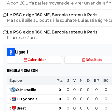
A bon L'OL n'a pas les moyens de le virer un an de la fin
bonus et ils savent que Liverpool a tout à fait les moye
son contrat ça représente même pas 5M brute.
payer avec 750M de budget et un salaire de Salah en m
Le PSG exige 160 ME, Barcola retenu à Paris
Après, à Liverpool de voir s ils le veulent vraiment et le
Mais qu'il aille au bout si il le souhaite. Lui aussi a signé c
sécuriser dès maintenant car rien de sûr qu il ne prolo
contrat et lui aussi doit le respecter si pas d'accord avec
pas par la suite, et rien de sûr qu il ne choisisse Liverpool
Le PSG exige 160 ME, Barcola retenu à Paris
Liverpool. On va pas pleurer non plus....
fin de son contrat vu qu il a tout de même une très b
Il lui reste 2 ans.
côte, il n est peut-etre pas titulaire systématique à Pari
il reste double champion d Europe sortant et internati
Ligue 1
français, ça fait tout de même un beau cv attractif s il
devenait libre de contrat.
Calendrier
Résultats
REGULAR SEASON
Équipe
Pts
J
V
N
D
BP
BC
1
O
.
Marseille
0
0
0
0
0
0
0
2
O
.
Lyonnais
0
0
0
0
0
0
0
3
Brest
0
0
0
0
0
0
0