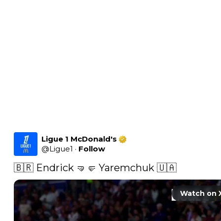
Ligue 1 McDonald's
@
Ligue1
·
Follow
🇧🇷 Endrick 🤜🤛 Yaremchuk 🇺🇦 
Watch on 