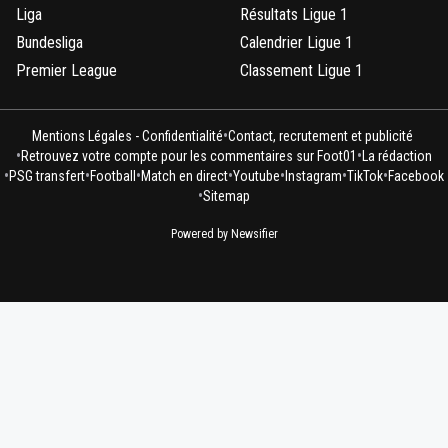
Liga
Résultats Ligue 1
Bundesliga
Calendrier Ligue 1
Premier League
Classement Ligue 1
•
Mentions Légales - Confidentialité
Contact, recrutement et publicité
•
•
Retrouvez votre compte pour les commentaires sur Foot01
La rédaction
•
•
•
•
•
•
•
PSG transfert
Football
Match en direct
Youtube
Instagram
TikTok
Facebook
•
Sitemap
Powered by Newsifier