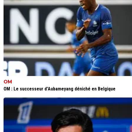
Bé tu veux qui d'autres ???
C'est bien beau de dire qu'il faut arrêter avec ce jo
mais quelle solution tu nous proposes ??? Oh toii l
grand Tybal.....
0
+
Répondre
「-𝙻𝚢𝚘𝚗𝚗𝚊𝚒𝚜®」
13 juin 2026 à 8:46
+
526
Club qui travaille bien et intelligemment
6
+
Répondre
OM
OM : Le successeur d'Aubameyang déniché en Belgique