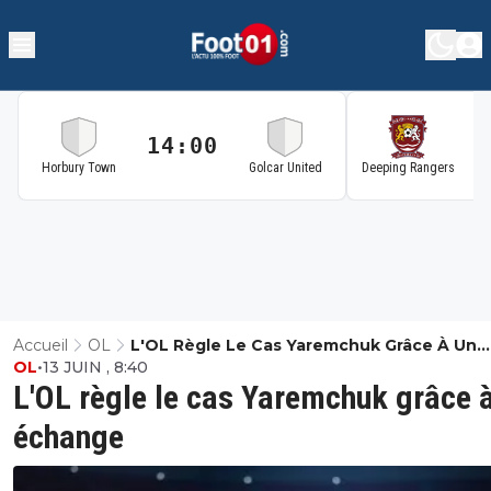
14:00
1
Horbury Town
Golcar United
Deeping Rangers
Accueil
OL
L'OL Règle Le Cas Yaremchuk Grâce À Un
OL
•
13 JUIN , 8:40
Échange
L'OL règle le cas Yaremchuk grâce 
échange