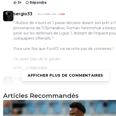
3
+
Répondre
sergio33
13 juin 2026 à 13:12
+
1605
" Auteur de 4 buts et 1 passe décisive durant son prêt à l
provenance de l’Olympiakos, Roman Yaremchuk a beau
pesé sur les défenses de Ligue 1, libérant de l’espace pou
coéquipiers offensifs. "
Pour une fois que Foot01 ne raconte pas de conneries !
Ce serait bien de le garder.
0
+
Répondre
AFFICHER PLUS DE COMMENTAIRES
TYBALT6969
13 juin 2026 à 11:35
+
648
Fait arrêtez avec ce joueur ....
Articles Recommandés
3
+
Répondre
sweet7812
13 juin 2026 à 11:55
+
1168