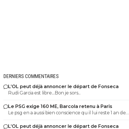
DERNIERS COMMENTAIRES
L’OL peut déjà annoncer le départ de Fonseca
Rudi Garcia est libre....Bon je sors...
Le PSG exige 160 ME, Barcola retenu à Paris
Le psg en a aussi bien conscience qu il lui reste 1 an de
contrat 😁 après, c est le jeu de la négociation, on est a
L’OL peut déjà annoncer le départ de Fonseca
d août, y a toujours une marge de prix négociable avec