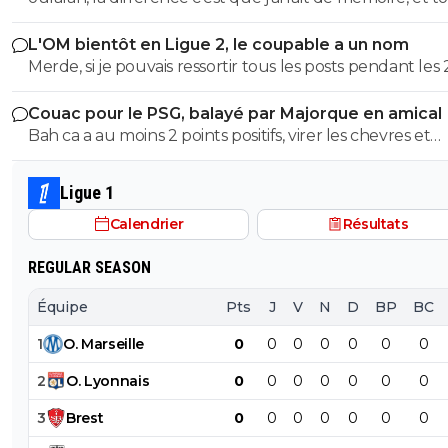
été vérifier. 55eme donc 35 au lieu de 25, et 19eme don
L'OM bientôt en Ligue 2, le coupable a un nom
au lieu de 75, quel mensonge. Avocat, tu serais commis
Merde, si je pouvais ressortir tous les posts pendant les 
d'office, un avocat à 2 balles. Et en plus ce n'est pas si f
dernieres années ou je denoncais cet imposteur ... et le
puisqu'au retour il y a eu 7 min de temps additionel d
Couac pour le PSG, balayé par Majorque en amical
insultes de ses groupies qui voulaient me faire avaler sa
a joué 78 min à 10 Et encore une fois rien a voir de jouer
Bah ca a au moins 2 points positifs, virer les chevres et
semence comme eux ...
quand tu dois ne pas encaisser ou que tu dois marquer. Mais
démeloniser les autres, c’est plutot bien vu.
ça tu ne peux pas comprendre puisque tu n'as jamais m
pieds sur un terrain
Ligue 1
Calendrier
Résultats
REGULAR SEASON
Équipe
Pts
J
V
N
D
BP
BC
1
O
.
Marseille
0
0
0
0
0
0
0
2
O
.
Lyonnais
0
0
0
0
0
0
0
3
Brest
0
0
0
0
0
0
0