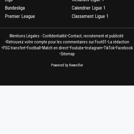
Bundesliga
Calendrier Ligue 1
Premier League
Classement Ligue 1
•
Mentions Légales - Confidentialité
Contact, recrutement et publicité
•
•
Retrouvez votre compte pour les commentaires sur Foot01
La rédaction
•
•
•
•
•
•
•
PSG transfert
Football
Match en direct
Youtube
Instagram
TikTok
Facebook
•
Sitemap
Powered by Newsifier