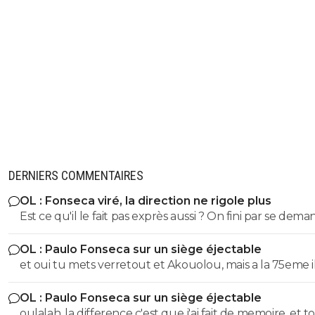
DERNIERS COMMENTAIRES
OL : Fonseca viré, la direction ne rigole plus
Est ce qu'il le fait pas exprès aussi ? On fini par se dema
Même si on peux se douter que le mercato n'est pas to
OL : Paulo Fonseca sur un siège éjectable
fait terminé, si on continu comme ca on va droit à la
et oui tu mets verretout et Akouolou, mais a la 75eme i
catastrophe.
sont plus sur le terrain et tu es en position de qualifié
OL : Paulo Fonseca sur un siège éjectable
oulalah, la difference c'est que j'ai fait de memoire, et to