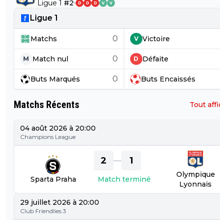
Ligue 1
#
2
D
D
D
V
V
Ligue 1
0
Matchs
Victoire
V
0
Match nul
Défaite
M
D
0
Buts
Marqués
Buts
Encaissés
Matchs Récents
Tout aff
04 août 2026 à 20:00
Champions League
2
1
—
Olympique
Sparta Praha
Match terminé
Lyonnais
29 juillet 2026 à 20:00
Club Friendlies 3