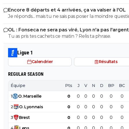
Encore 8 départs et 4 arrivées, ça va valser à l'OL
Je réponds... mais tu ne sais pas poser la moindre questi
OL : Fonseca ne sera pas viré, Lyon n'a pas l'argen
le faire
Tu as pris tes cachets ce matin ? Relis ta phrase.
Ligue 1
Calendrier
Résultats
REGULAR SEASON
Équipe
Pts
J
V
N
D
BP
BC
1
O
.
Marseille
0
0
0
0
0
0
0
2
O
.
Lyonnais
0
0
0
0
0
0
0
3
Brest
0
0
0
0
0
0
0
4
Lens
0
0
0
0
0
0
0