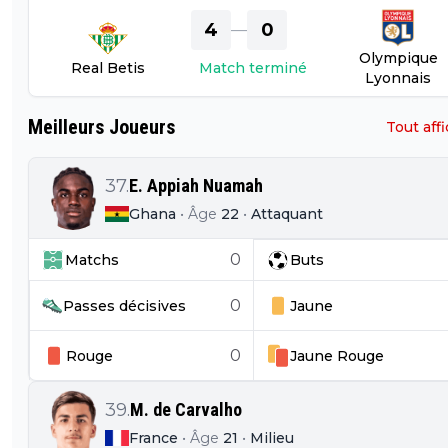
4
0
—
Olympique
Real Betis
Match terminé
Lyonnais
Meilleurs Joueurs
Tout aff
37
.
E. Appiah Nuamah
Ghana
•
Âge
22
•
Attaquant
0
Matchs
Buts
0
Passes décisives
Jaune
0
Rouge
Jaune
Rouge
39
.
M. de Carvalho
France
•
Âge
21
•
Milieu