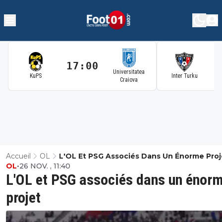
17:00
1
Universitatea
KuPS
Inter Turku
Craiova
Accueil
OL
L'OL Et PSG Associés Dans Un Énorme Proj
OL
•
26 NOV. , 11:40
L'OL et PSG associés dans un énor
projet