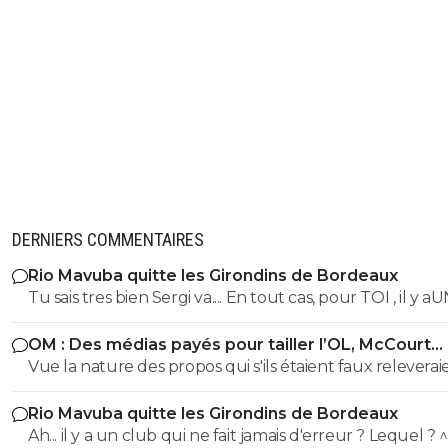
DERNIERS COMMENTAIRES
Rio Mavuba quitte les Girondins de Bordeaux
Tu sais tres bien Sergi va.... En tout cas, pour TOI , il y a
SEUL CLUB qui est parfait... Et qui QUOI QU IL ARRIVE 
OM : Des médias payés pour tailler l’OL, McCourt
sera JMAIS critiqué par toi..... Tu te rends compte que tu
accusé
Vue la nature des propos qui s'ils étaient faux releverai
seul a defendre mordicus le mec qui a faillit couler ton
la diffamation, je penses que c'est bien documenté et vé
mon pauvre vieux fou... tu t'en rends compte au moins
Rio Mavuba quitte les Girondins de Bordeaux
Ah... il y a un club qui ne fait jamais d'erreur ? Lequel ? 