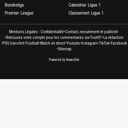
Bundesliga
Calendrier Ligue 1
Premier League
Classement Ligue 1
•
Mentions Légales - Confidentialité
Contact, recrutement et publicité
•
•
Retrouvez votre compte pour les commentaires sur Foot01
La rédaction
•
•
•
•
•
•
•
PSG transfert
Football
Match en direct
Youtube
Instagram
TikTok
Facebook
•
Sitemap
Powered by Newsifier