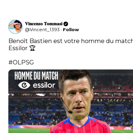
𝐕𝐢𝐧𝐜𝐞𝐧𝐳𝐨 𝐓𝐨𝐦𝐦𝐚𝐬𝐢
@
Vincent_1393
·
Follow
Benoît Bastien est votre homme du match
Essilor 🏆

#OLPSG