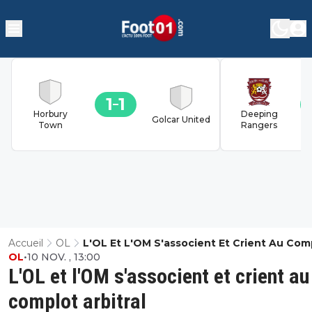
1
1
Horbury
Deeping
Golcar United
Town
Rangers
Accueil
OL
L'OL Et L'OM S'associent Et Crient Au Com
OL
•
10 NOV. , 13:00
Arbitral
L'OL et l'OM s'associent et crient au
complot arbitral