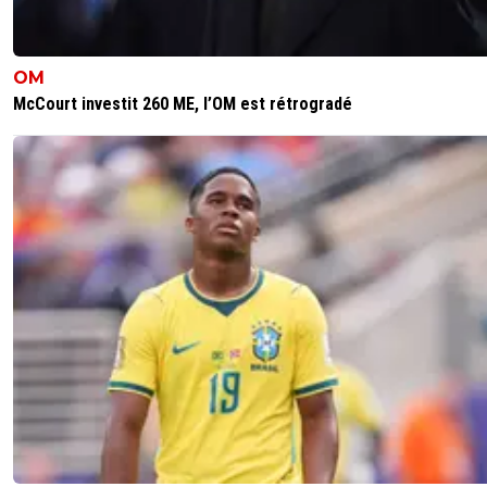
Eisie37
12 novembre 2025 à 8:45
+
426
Pour la faute de vitinha sur tessman tu essaie
OM
même de défendre l'indéfendable, même le c
McCourt investit 260 ME, l’OM est rétrogradé
arbitral commence à le reconnaitre officielleme
demi-mots... et je ne suis pas pro lyonnais bien
contraire ;)
1
+
Répondre
rico
12 novembre 2025 à 13:16
+
399
Tu es marseillais, c'est là même. Ton intérêt n'é
pas à une victoire parisienne.
Et ce n'est pas un point de vue indéfendable. L
Direction de l'Arbitrage a parlé de "zone grise".
en faisant pencher plus la balance vers la faute
ca ne rend pas "indéfendable" mon avis oppos
0
+
Répondre
d2rdrmvhjz
10 novembre 2025 à 20:58
+
200
Ah ça c’est sûr je préfère quand c’est toi qui arbitr