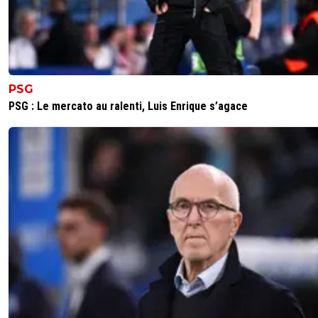
ce cas là.
1
+
Répondre
rico
10 novembre 2025 à 15:10
+
399
L'action de Emegha: ****s://www.youtube.com/wa
PSG
v=vYihaS_dZy8
PSG : Le mercato au ralenti, Luis Enrique s’agace
0
+
Répondre
wifo
10 novembre 2025 à 15:24
+
373
A t'entendre on dirait Sarko en train d'essayer de ju
son indéfendable incarcération...
ces supporters parisiens alors...
3
+
Répondre
rico
10 novembre 2025 à 15:51
+
399
Comparaison aberrante.
Next
1
+
Répondre