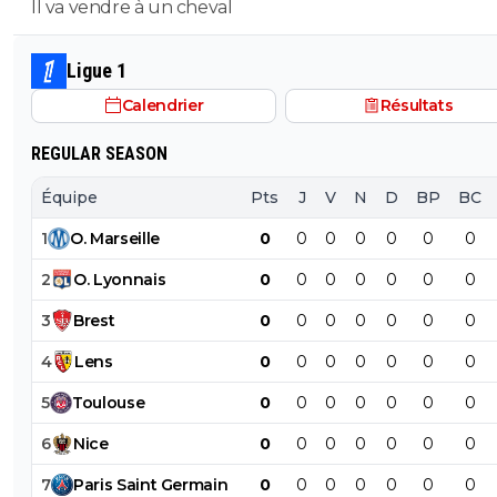
Il va vendre à un cheval
Ligue 1
Calendrier
Résultats
REGULAR SEASON
Équipe
Pts
J
V
N
D
BP
BC
1
O
.
Marseille
0
0
0
0
0
0
0
2
O
.
Lyonnais
0
0
0
0
0
0
0
3
Brest
0
0
0
0
0
0
0
4
Lens
0
0
0
0
0
0
0
5
Toulouse
0
0
0
0
0
0
0
6
Nice
0
0
0
0
0
0
0
7
Paris
Saint
Germain
0
0
0
0
0
0
0