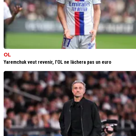
sur le contact Viti-Tessman, et celui là était pas dans la s
Si on siffle ce contact Viti-Tessman, c'est la mort du foot
situations où un joueur couvre la balle (en général, on fai
ça dans l'axe et devant la surface, n'est ce pas Tessman ?
Impossible de prendre le ballon sans toucher le joueur.
Hier, avec la jambe tendue, donc aucun saillant, et une 
prise du ballon par Viti, il en a fallu vraiment très peu pour
tomber Tessman
OL
Concernant la faute de Lee sur Tagliafico, c'est carréme
Yaremchuk veut revenir, l'OL ne lâchera pas un euro
problème de méconnaissance du règlement et des usag
Oui, le coréen fait un contact en retard, qui aurait donc pu
peno mais Tagliafico a tiré au but (poteau) et il a donc
bénéficié de l'avantage. Dans ces cas là, on ne revient pa
faute.
C'est comme ça depuis des décennies et ça ne pose pr
que quand c'est le PSG qui aurait pu être sanctionné.
OM-Strasbourg de la saison dernière, Balerdi fait faute su
Emegha filant au but. Emegha a continué et raté son tir
(poteau aussi il me semble). On n'est pas revenu à la fau
Balerdi.
Bizarrement, aucun marseillais ne s'est montré choqué 