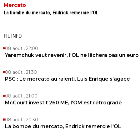
Mercato
0
+
Répondre
La bombe du mercato, Endrick remercie l'OL
leogets
12 novembre 2025 à 13:32
+
1585
ca s'appelle de la protection de balle tu as decouve
FIL INFO
foot hier ?
08 août , 22:00
0
+
Répondre
Yaremchuk veut revenir, l'OL ne lâchera pas un euro
Kvaracadabra
10 novembre 2025 à 14:13
+
887
08 août , 21:30
Ah les Olympitres de chouineurs ce n'est pas étonnant. 2
PSG : Le mercato au ralenti, Luis Enrique s’agace
de fiottes qui gagnent leurs matches dans la presse et l
bureaux de la ligue. Entre l'un incapable de gagner sur le 
et l'autre qui se voit champion tous les 4 matins....ca fait
08 août , 21:00
sacrée bande de frustrés.
McCourt investit 260 ME, l’OM est rétrogradé
2
+
Répondre
08 août , 20:30
Eisie37
10 novembre 2025 à 15:23
+
426
La bombe du mercato, Endrick remercie l'OL
Doit on signaler ce commentaire ****phobe ? Tu 
de plus en plus bas... Notamment en tombant dan