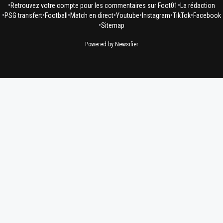
•
•
Retrouvez votre compte pour les commentaires sur Foot01
La rédaction
•
•
•
•
•
•
•
PSG transfert
Football
Match en direct
Youtube
Instagram
TikTok
Facebook
•
Sitemap
Powered by Newsifier