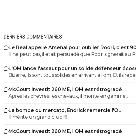
DERNIERS COMMENTAIRES
Le Real appelle Arsenal pour oublier Rodri, c’est 9
Il ne peut pas, il etait persuadé que Rodri signerait au Re
L'OM lance l'assaut pour un solide défenseur écos
Bizarre, ils sont tous solides en arrivant a l'om. Et ils rep
tous moins d'un an plus tard bradés une main devant,
McCourt investit 260 ME, l’OM est rétrogradé
main derrière.
Apres les chevres, les chevaux, il monte en gamme...
La bombe du mercato, Endrick remercie l'OL
Il mérite un grand club !!!!
McCourt investit 260 ME, l’OM est rétrogradé