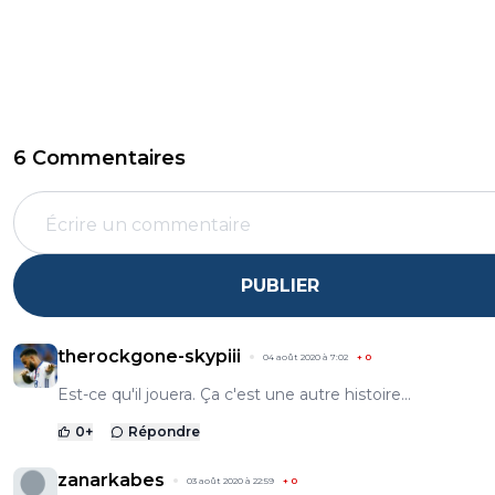
6 Commentaires
PUBLIER
therockgone-skypiii
04 août 2020 à 7:02
+
0
Est-ce qu'il jouera. Ça c'est une autre histoire...
0
+
Répondre
zanarkabes
03 août 2020 à 22:59
+
0