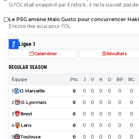
Si l'OL était exaspéré par Endrick... il ne le suivrait pas de
près. Bref... Quand l'équipe sera complète... ce sera beaucoup
Le PSG amène Malo Gusto pour concurrencer Hak
mieux.
Encore des sous pour l’OL
Ligue 1
Calendrier
Résultats
REGULAR SEASON
Équipe
Pts
J
V
N
D
BP
BC
1
O
.
Marseille
0
0
0
0
0
0
0
2
O
.
Lyonnais
0
0
0
0
0
0
0
3
Brest
0
0
0
0
0
0
0
4
Lens
0
0
0
0
0
0
0
5
Toulouse
0
0
0
0
0
0
0