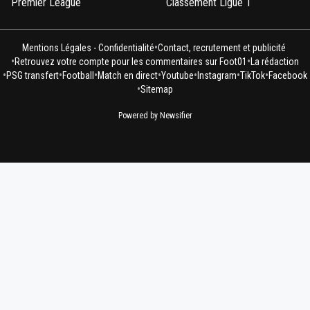
Premier League
Classement Ligue 1
•
Mentions Légales - Confidentialité
Contact, recrutement et publicité
•
•
Retrouvez votre compte pour les commentaires sur Foot01
La rédaction
•
•
•
•
•
•
•
PSG transfert
Football
Match en direct
Youtube
Instagram
TikTok
Facebook
•
Sitemap
Powered by Newsifier