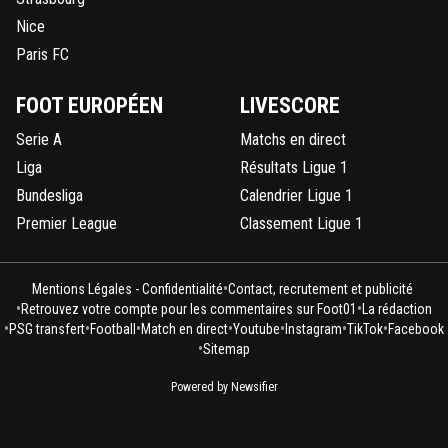
Nice
Paris FC
FOOT EUROPÉEN
LIVESCORE
Serie A
Matchs en direct
Liga
Résultats Ligue 1
Bundesliga
Calendrier Ligue 1
Premier League
Classement Ligue 1
•
Mentions Légales - Confidentialité
Contact, recrutement et publicité
•
•
Retrouvez votre compte pour les commentaires sur Foot01
La rédaction
•
•
•
•
•
•
•
PSG transfert
Football
Match en direct
Youtube
Instagram
TikTok
Facebook
•
Sitemap
Powered by Newsifier