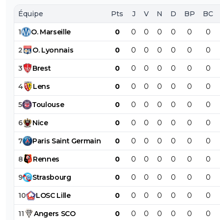
Équipe
Pts
J
V
N
D
BP
BC
1
O
.
Marseille
0
0
0
0
0
0
0
2
O
.
Lyonnais
0
0
0
0
0
0
0
3
Brest
0
0
0
0
0
0
0
4
Lens
0
0
0
0
0
0
0
5
Toulouse
0
0
0
0
0
0
0
6
Nice
0
0
0
0
0
0
0
7
Paris
Saint
Germain
0
0
0
0
0
0
0
8
Rennes
0
0
0
0
0
0
0
9
Strasbourg
0
0
0
0
0
0
0
10
LOSC
Lille
0
0
0
0
0
0
0
11
Angers
SCO
0
0
0
0
0
0
0