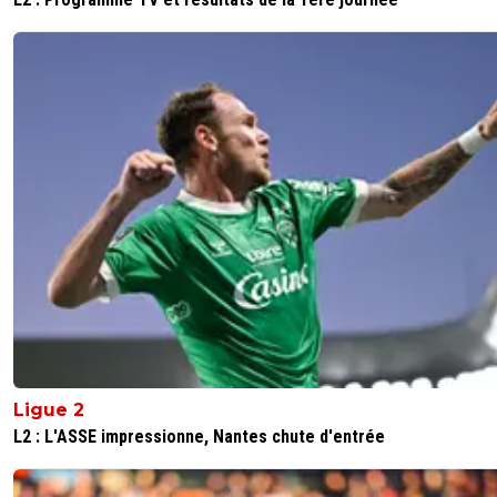
Je confirme
0
+
Répondre
alex
29 octobre 2025 à 19:36
+
1686
non mais si il a suivi le real il sait ... et en plus la pl
est pour lui
0
+
Répondre
alex
29 octobre 2025 à 19:38
+
1686
dans l ancienne version t avais des moments de
coherence .. je sais pas ce qu'il c'est passé ces der
temps mais putin .. on dirait une bouche de vieille
commère .. jamais un bon mot que du vomi 24/24
0
+
Répondre
Ligue 2
macol
29 octobre 2025 à 19:51
+
109
L2 : L'ASSE impressionne, Nantes chute d'entrée
Jalouse !