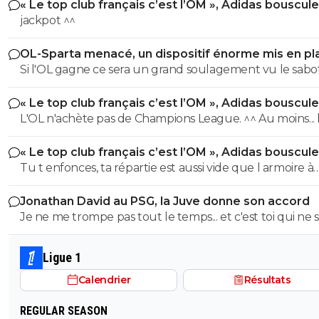
« Le top club français c’est l’OM », Adidas bouscule
PSG
jackpot ^^
OL-Sparta menacé, un dispositif énorme mis en pl
Si l'OL gagne ce sera un grand soulagement vu le sab
incroyable du farfelu sans froc Fonseca au match allé. S
« Le top club français c’est l’OM », Adidas bouscule
perd ce sera aussi une grande victoire et une énorme
PSG
L'OL n'achète pas de Champions League. ^^ Au moins... l'OM a
délivrance avec un possible licenciement de ce clown.
un point commun avec le PSG. Mdr Adidas ne se trompe pas
« Le top club français c’est l’OM », Adidas bouscule
avec l'OL qui est une valeur sûre... contrairement à l'OM
PSG
Tu t enfonces, ta répartie est aussi vide que l armoire à
trophées de ton club depuis 15 piges, t es juste une gr
Jonathan David au PSG, la Juve donne son accord
gueule arrogante se pensant plus intelligent que les a
Je ne me trompe pas tout le temps... et c'est toi qui ne s
alors que t es juste un pauvre clown empafé mdr
pas lire. ^^
Ligue 1
Calendrier
Résultats
REGULAR SEASON