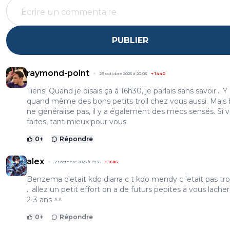
PUBLIER
raymond-point
29 octobre 2025 à 20:03
+
1440
Tiens! Quand je disais ça à 16h30, je parlais sans savoir... Y
quand même des bons petits troll chez vous aussi. Mais 
ne généralise pas, il y a également des mecs sensés. Si v
faites, tant mieux pour vous.
0
+
Répondre
alex
29 octobre 2025 à 19:35
+
1686
Benzema c'etait kdo diarra c t kdo mendy c 'etait pas tr
.. allez un petit effort on a de futurs pepites a vous lache
2-3 ans ^^
0
+
Répondre