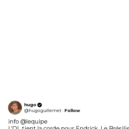
hugo
@
hugoguillemet
·
Follow
info 
@lequipe
L’OL tient la corde pour Endrick. Le Brésilie