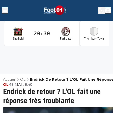
20:30
2
Sheffield
Parkgate
Thornbury Town
Accueil
OL
Endrick De Retour ? L'OL Fait Une Répons
OL
•
18 MAI , 8:40
Troublante
Endrick de retour ? L'OL fait une
réponse très troublante