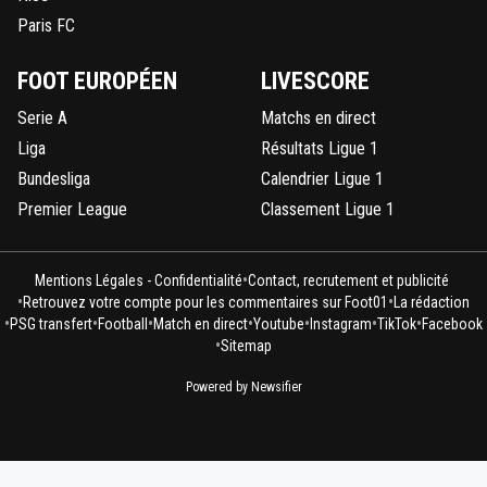
Paris FC
FOOT EUROPÉEN
LIVESCORE
Serie A
Matchs en direct
Liga
Résultats Ligue 1
Bundesliga
Calendrier Ligue 1
Premier League
Classement Ligue 1
•
Mentions Légales - Confidentialité
Contact, recrutement et publicité
•
•
Retrouvez votre compte pour les commentaires sur Foot01
La rédaction
•
•
•
•
•
•
•
PSG transfert
Football
Match en direct
Youtube
Instagram
TikTok
Facebook
•
Sitemap
Powered by Newsifier