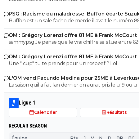
PSG : Racisme ou maladresse, Buffon écarte Suzuk
Buffon est un sale facho de merde il avait le numéro 8
cetait pas un hasard...
OM : Grégory Lorenzi offre 81 ME à Frank McCourt
sammypsg Je pense que le vrai chiffre se situe entre 62
700 M
OM : Grégory Lorenzi offre 81 ME à Frank McCourt
Une " cup" tu te prends pour un rosbeef ? Lol
L'OM vend Facundo Medina pour 25ME à Leverkus
La saison quil a fait lan dernier on aurait pris le u19 ou u
son poste ils auraient pas fait pire, il a ete blessé plus 1/3
saison et le peu de fois où on l'a vue bah putain...je sais 
Ligue 1
lors de quel match tu l'a vu bon, moi jai surtout vue so
Calendrier
Résultats
bide et ses croissants a la place des pieds et faire des fau
duel sur 3..
REGULAR SEASON
Équipe
Pts
J
V
N
D
BP
BC