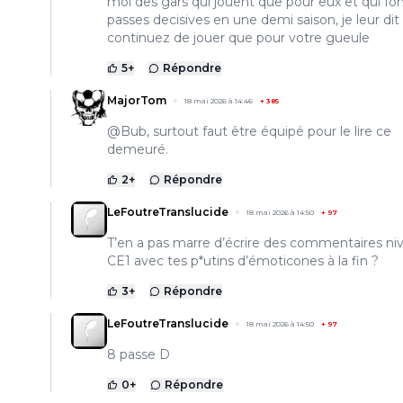
moi des gars qui jouent que pour eux et qui fon
passes decisives en une demi saison, je leur dit
continuez de jouer que pour votre gueule
5
+
Répondre
MajorTom
18 mai 2026 à 14:46
+
385
@Bub, surtout faut être équipé pour le lire ce
demeuré.
2
+
Répondre
LeFoutreTranslucide
18 mai 2026 à 14:50
+
97
T’en a pas marre d’écrire des commentaires ni
CE1 avec tes p*utins d’émoticones à la fin ?
3
+
Répondre
LeFoutreTranslucide
18 mai 2026 à 14:50
+
97
8 passe D
0
+
Répondre