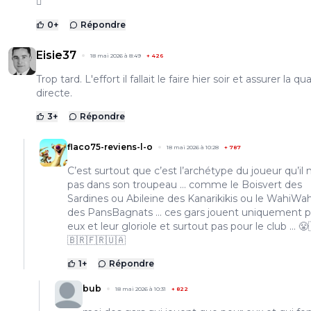
🫪
0
+
Répondre
Eisie37
18 mai 2026 à 8:49
+
426
Trop tard. L'effort il fallait le faire hier soir et assurer la qua
directe.
3
+
Répondre
flaco75-reviens-l-o
18 mai 2026 à 10:28
+
787
C’est surtout que c’est l’archétype du joueur qu’il 
pas dans son troupeau … comme le Boisvert des
Sardines ou Abileine des Kanarikikis ou le WahiWa
des PansBagnats … ces gars jouent uniquement 
eux et leur gloriole et surtout pas pour le club … 😤
🇧🇷🇫🇷🇺🇦
1
+
Répondre
bub
18 mai 2026 à 10:31
+
822