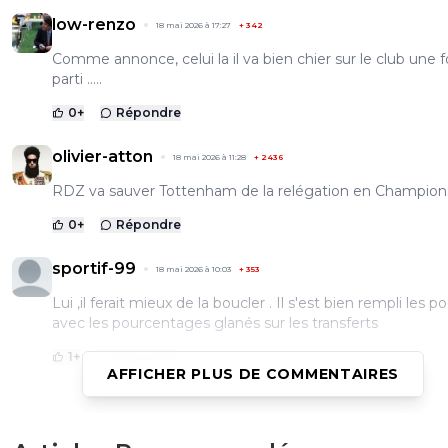
low-renzo
18 mai 2026 à 17:27
+
342
Comme annonce, celui la il va bien chier sur le club une f
parti .....
0
+
Répondre
olivier-atton
18 mai 2026 à 11:28
+
2436
RDZ va sauver Tottenham de la relégation en Champions
0
+
Répondre
sportif-99
18 mai 2026 à 10:03
+
353
Lui ,il ferait mieux de la boucler . Il s'est bien rempli les 
avec les pourcentages glanés sur les transferts
1
+
Répondre
AFFICHER PLUS DE COMMENTAIRES
Eisie37
18 mai 2026 à 8:39
+
426