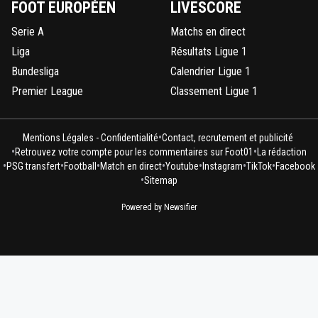
FOOT EUROPÉEN
LIVESCORE
Serie A
Matchs en direct
Liga
Résultats Ligue 1
Bundesliga
Calendrier Ligue 1
Premier League
Classement Ligue 1
•
Mentions Légales - Confidentialité
Contact, recrutement et publicité
•
•
Retrouvez votre compte pour les commentaires sur Foot01
La rédaction
•
•
•
•
•
•
•
PSG transfert
Football
Match en direct
Youtube
Instagram
TikTok
Facebook
•
Sitemap
Powered by Newsifier