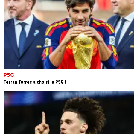
Une saison pourrie avec une ossature de joueur
arrive mais là c'est à poil. L'om ne peut même 
capitaliser sur qq bonnes bases.
Même le message pour le centre de formation
négatif. Vaz, Nadir, traités comme de la m...
Cet imposteur vous a vraiment pris pour des ch
Il avait le don de se faire aduler avec aucun rés
sportif, toujours à détourner la responsabilité su
coachs et ds qu'il a lui même choisis.
Toujours à proner l'instabilité dans un club qui 
fonctionner que sur des bases fiables.
PSG
Une fraude qui a fait un tort énorme à l'om.
Ferran Torres a choisi le PSG !
Combien d'entraîneurs fumés? Jusqu'a 3 par sai
Alors comment il est parti ? En victime expiatoi
mode "seul contre tous" comme il aimait dire, 
son beau chèque, évitant de se faire mouiller p
cette énième saison de purge, préservant à m
son image.
Si Benatia lui a savonné la planche, peut être... 
même pas sur.