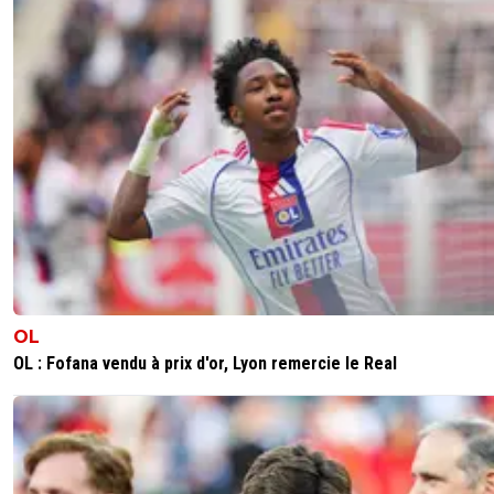
0
+
Répondre
Eisie37
18 mai 2026 à 10:58
+
426
et donc ? quel rapport avec mon envie de savoi
comment s'est passée son éviction ?
Quant à son bilan, tout n'est pas à jeter, je me
souviens de l'état du club au départ de JHE... et 
n'y a que les haters et les rageux anti-OM et ant
marseillais qui le dénient
1
+
Répondre
kenny-powers
18 mai 2026 à 12:51
+
472
OL
Tu considères que l'om d'aujourd'hui est en mei
OL : Fofana vendu à prix d'or, Lyon remercie le Real
état que lorsque Longoria l'a repris...
Il rend un club à la cave sportivement,
financièrement, avec un effectif de joueurs prê
liés par des contrats bidon (Greenwood), d'autr
invendables (emerson, medina), d'autres bouilli
mentalement (Rulli, balerdi,...)