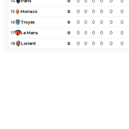
14
Paris
0
0
0
0
0
0
0
pendant plus de 10 piges à prolonger Verratti t
2 ans, a traiter Pastore "comme son fils", à se 
15
Monaco
0
0
0
0
0
0
0
devant les joueurs etc... Même pire parce que lu
16
Troyes
0
0
0
0
0
0
0
la thune pour dérouler un projet.
0
+
Répondre
17
Le
Mans
0
0
0
0
0
0
0
kenny-powers
18
Lorient
0
0
0
0
0
0
0
18 mai 2026 à 17:22
+
472
Tu peux retourner le truc dans tous les sens le 
Longoria, en tant que dirigeant / chef d'entrepr
pendant 5 ans, endosse principalement la
responsabilité.
Puisqu'il est garant de la stratégie et du pilota
club.
Le fiasco managerial lui revient en premier lieu.
Le costume de Président était trop grand.
Peut être que Richard avec sa sobriété et son
expérience de l'entreprise saura poser les base
organisation adaptée.