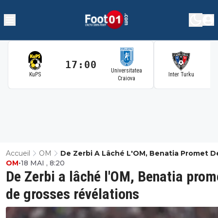
17:00
1
Universitatea
KuPS
Inter Turku
Craiova
Accueil
OM
De Zerbi A Lâché L'OM, Benatia Promet D
OM
•
18 MAI , 8:20
Grosses Révélations
De Zerbi a lâché l'OM, Benatia prom
de grosses révélations