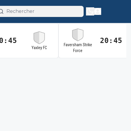
0:45
20:45
Faversham Strike
Yaxley FC
Force