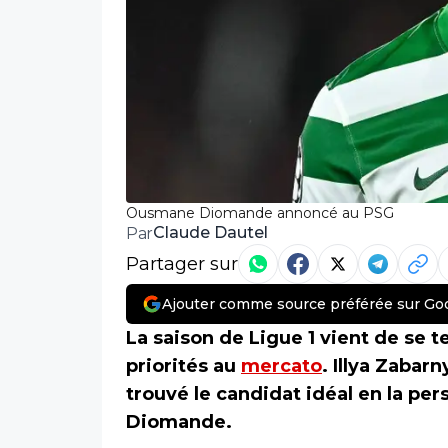
Ousmane Diomande annoncé au PSG
Claude Dautel
Par
Partager sur
Ajouter comme source préférée sur Go
La saison de Ligue 1 vient de se t
priorités au
mercato
. Illya Zabar
trouvé le candidat idéal en la p
Diomande.