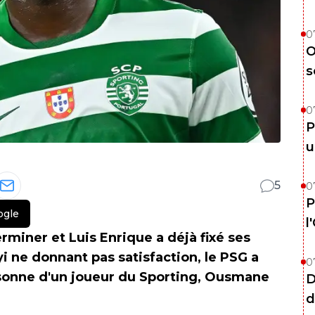
0
O
s
0
P
u
5
0
P
ogle
l
erminer et Luis Enrique a déjà fixé ses
nyi ne donnant pas satisfaction, le PSG a
0
ersonne d'un joueur du Sporting, Ousmane
D
d