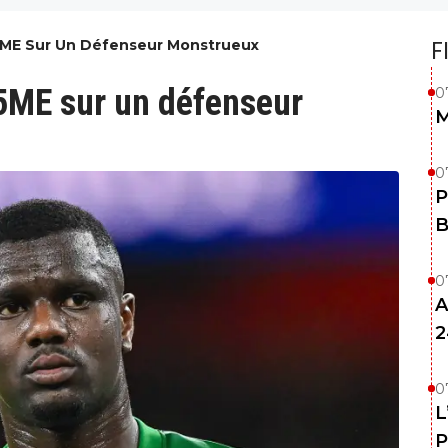
5ME Sur Un Défenseur Monstrueux
F
5ME sur un défenseur
0
M
0
P
B
0
A
2
0
L
P