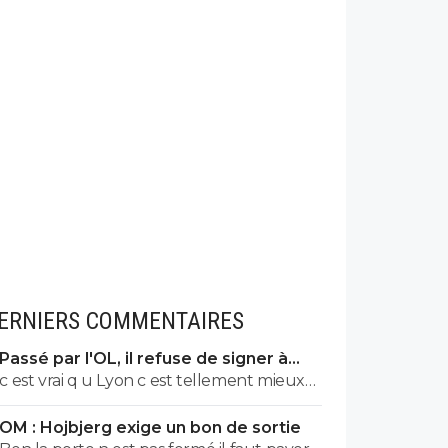
ERNIERS COMMENTAIRES
Passé par l'OL, il refuse de signer à
l'OM
c est vrai q u Lyon c est tellement mieux
qu ailleurs. les saints..... les femmes
OM : Hojbjerg exige un bon de sortie
enceintes frappées, les cris de singes, les