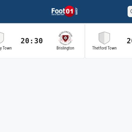
20:30
2
ry Town
Brislington
Thetford Town