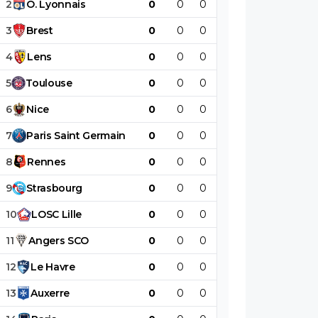
2
O
.
Lyonnais
0
0
0
0
0
0
3
Brest
0
0
0
0
0
0
4
Lens
0
0
0
0
0
0
5
Toulouse
0
0
0
0
0
0
6
Nice
0
0
0
0
0
0
7
Paris
Saint
Germain
0
0
0
0
0
0
8
Rennes
0
0
0
0
0
0
9
Strasbourg
0
0
0
0
0
0
10
LOSC
Lille
0
0
0
0
0
0
11
Angers
SCO
0
0
0
0
0
0
12
Le
Havre
0
0
0
0
0
0
13
Auxerre
0
0
0
0
0
0