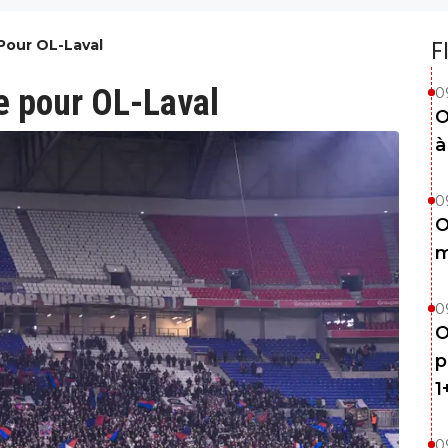
 Pour OL-Laval
F
ce pour OL-Laval
0
O
à
0
O
m
0
O
p
1
0