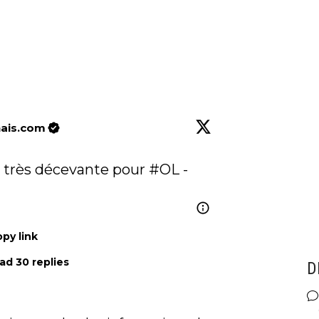
nais.com
e très décevante pour 
#OL
 - 
py link
ad 30 replies
D