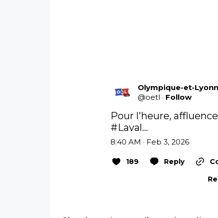
Olympique-et-Lyon
@
oetl
·
Follow
Pour l'heure, affluenc
#Laval
...
8:40 AM · Feb 3, 2026
189
Reply
Co
Re