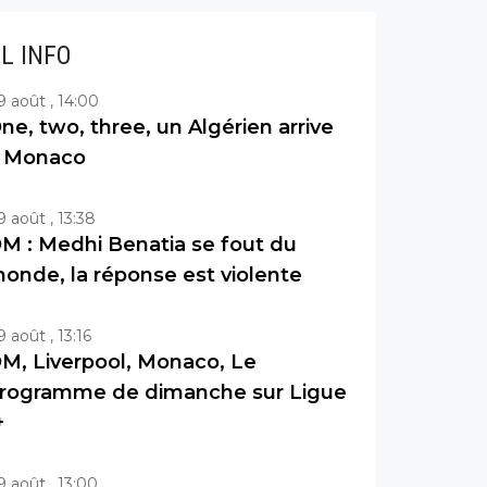
IL INFO
9 août , 14:00
ne, two, three, un Algérien arrive
 Monaco
9 août , 13:38
M : Medhi Benatia se fout du
onde, la réponse est violente
9 août , 13:16
M, Liverpool, Monaco, Le
rogramme de dimanche sur Ligue
+
9 août , 13:00