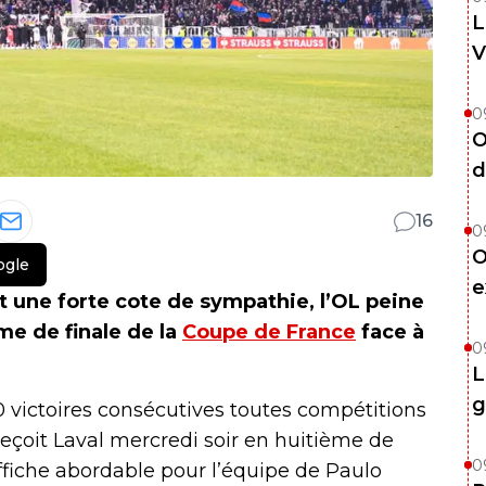
L
V
0
O
d
16
0
O
ogle
e
une forte cote de sympathie, l’OL peine
me de finale de la
Coupe de France
face à
0
L
g
 victoires consécutives toutes compétitions
eçoit Laval mercredi soir en huitième de
0
ffiche abordable pour l’équipe de Paulo