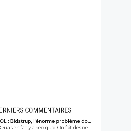
ERNIERS COMMENTAIRES
OL : Bidstrup, l'énorme problème dont
personne n'ose parler
Ouais en fait y a rien quoi. On fait des news