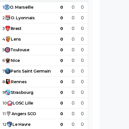
bouffon inculte
1
O
.
Marseille
0
0
0
0
0
0
2
O
.
Lyonnais
0
0
0
0
0
0
3
Brest
0
0
0
0
0
0
4
Lens
0
0
0
0
0
0
5
Toulouse
0
0
0
0
0
0
6
Nice
0
0
0
0
0
0
7
Paris
Saint
Germain
0
0
0
0
0
0
8
Rennes
0
0
0
0
0
0
9
Strasbourg
0
0
0
0
0
0
10
LOSC
Lille
0
0
0
0
0
0
11
Angers
SCO
0
0
0
0
0
0
12
Le
Havre
0
0
0
0
0
0