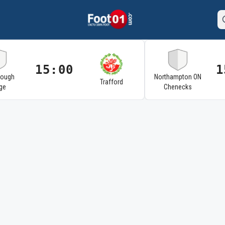
15:00
1
rough
Northampton ON
Trafford
ge
Chenecks