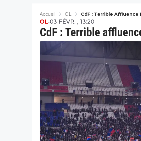
Accueil
OL
CdF : Terrible Affluence
OL
•
03 FÉVR. , 13:20
CdF : Terrible affluen