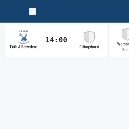
14:00
Worsb
Erith & Belvedere
Billingshurst
Brid