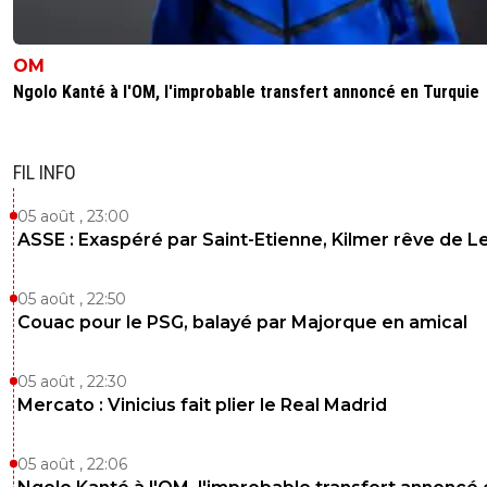
OM
Ngolo Kanté à l'OM, l'improbable transfert annoncé en Turquie
FIL INFO
05 août , 23:00
ASSE : Exaspéré par Saint-Etienne, Kilmer rêve de L
05 août , 22:50
Couac pour le PSG, balayé par Majorque en amical
05 août , 22:30
Mercato : Vinicius fait plier le Real Madrid
05 août , 22:06