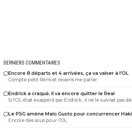
DERNIERS COMMENTAIRES
Encore 8 départs et 4 arrivées, ça va valser à l'OL
Compte petit Rémi et reviens me parler
Endrick a craqué, il va encore quitter le Real
Si l'OL était exaspéré par Endrick... il ne le suivrait pas de
près. Bref... Quand l'équipe sera complète... ce sera beaucoup
Le PSG amène Malo Gusto pour concurrencer Hak
mieux.
Encore des sous pour l’OL