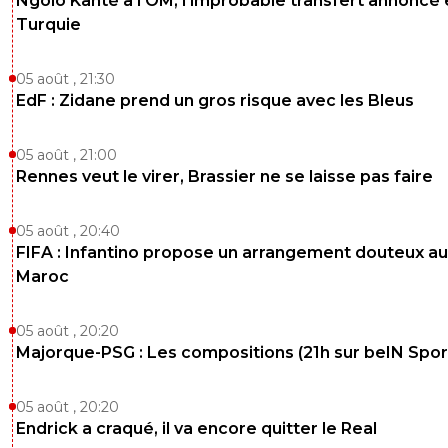
Ngolo Kanté à l'OM, l'improbable transfert annoncé
Turquie
05 août , 21:30
EdF : Zidane prend un gros risque avec les Bleus
05 août , 21:00
Rennes veut le virer, Brassier ne se laisse pas faire
05 août , 20:40
FIFA : Infantino propose un arrangement douteux au
Maroc
05 août , 20:20
Majorque-PSG : Les compositions (21h sur beIN Sport
05 août , 20:20
Endrick a craqué, il va encore quitter le Real