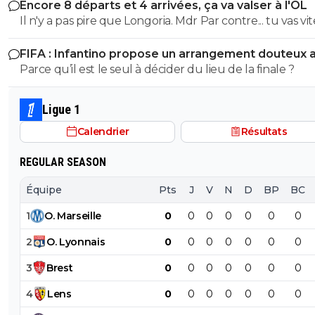
Encore 8 départs et 4 arrivées, ça va valser à l'OL
Il n'y a pas pire que Longoria. Mdr Par contre... tu vas vite
pleurer en voyant ta petite équipe sombrer. ^^
FIFA : Infantino propose un arrangement douteux 
Maroc
Parce qu’il est le seul à décider du lieu de la finale ?
Ligue 1
Calendrier
Résultats
REGULAR SEASON
Équipe
Pts
J
V
N
D
BP
BC
1
O
.
Marseille
0
0
0
0
0
0
0
2
O
.
Lyonnais
0
0
0
0
0
0
0
3
Brest
0
0
0
0
0
0
0
4
Lens
0
0
0
0
0
0
0