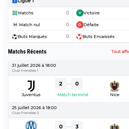
Ligue 1
0
Matchs
Victoire
V
0
Match nul
Défaite
M
D
0
Buts
Marqués
Buts
Encaissés
Matchs Récents
Tout aff
31 juillet 2026 à 18:00
Club Friendlies 1
2
0
—
Juventus
Match terminé
Nice
25 juillet 2026 à 18:00
Club Friendlies 3
0
3
—