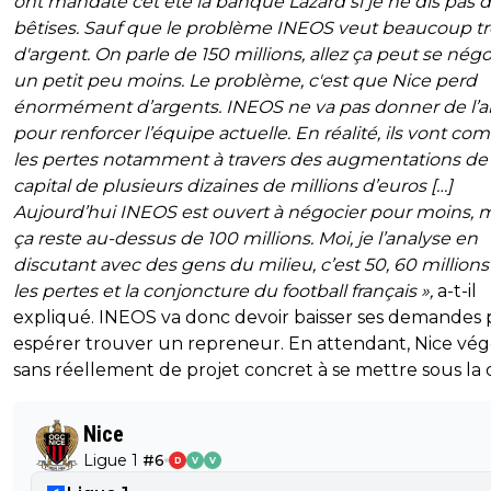
ont mandaté cet été la banque Lazard si je ne dis pas 
bêtises. Sauf que le problème INEOS veut beaucoup t
d'argent. On parle de 150 millions, allez ça peut se négo
un petit peu moins. Le problème, c'est que Nice perd
énormément d’argents. INEOS ne va pas donner de l’a
pour renforcer l’équipe actuelle. En réalité, ils vont com
les pertes notamment à travers des augmentations de
capital de plusieurs dizaines de millions d’euros […]
Aujourd’hui INEOS est ouvert à négocier pour moins, 
ça reste au-dessus de 100 millions. Moi, je l’analyse en
discutant avec des gens du milieu, c’est 50, 60 millions
les pertes et la conjoncture du football français »,
a-t-il
expliqué. INEOS va donc devoir baisser ses demandes
espérer trouver un repreneur. En attendant, Nice vé
sans réellement de projet concret à se mettre sous la
Nice
Ligue 1
#
6
D
V
V