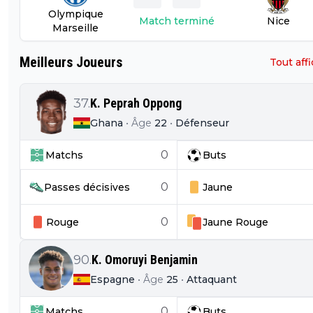
Olympique
Match terminé
Nice
Marseille
Meilleurs Joueurs
Tout aff
37
.
K. Peprah Oppong
Ghana
•
Âge
22
•
Défenseur
0
Matchs
Buts
0
Passes décisives
Jaune
0
Rouge
Jaune
Rouge
90
.
K. Omoruyi Benjamin
Espagne
•
Âge
25
•
Attaquant
0
Matchs
Buts