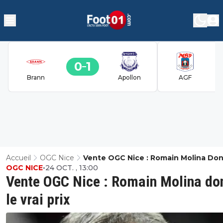
0
1
Brann
Apollon
AGF
Accueil
OGC Nice
Vente OGC Nice : Romain Molina Do
OGC NICE
•
24 OCT. , 13:00
Vrai Prix
Vente OGC Nice : Romain Molina do
le vrai prix