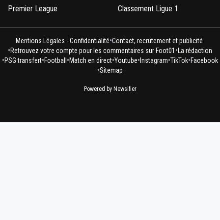
Premier League
Classement Ligue 1
•
Mentions Légales - Confidentialité
Contact, recrutement et publicité
•
•
Retrouvez votre compte pour les commentaires sur Foot01
La rédaction
•
•
•
•
•
•
•
PSG transfert
Football
Match en direct
Youtube
Instagram
TikTok
Facebook
•
Sitemap
Powered by Newsifier