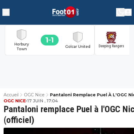
1
1
1
Horbury
Deeping Rangers
Golcar United
Town
Accueil
OGC Nice
Pantaloni Remplace Puel À L'OGC Ni
OGC NICE
•
17 JUIN , 17:04
(officiel)
Pantaloni remplace Puel à l'OGC Ni
(officiel)