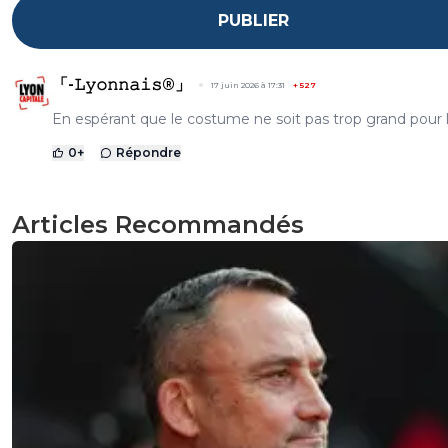
PUBLIER
「-𝙻𝚢𝚘𝚗𝚗𝚊𝚒𝚜®」
17 juin 2026 à 17:31
+
527
En espérant que le costume ne soit pas trop grand pour l
0
+
Répondre
Articles Recommandés