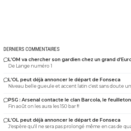
DERNIERS COMMENTAIRES
L’OM va chercher son gardien chez un grand d’Eur
De Lange numéro 1
L’OL peut déjà annoncer le départ de Fonseca
Niveau belle gueule et accent latin c'est sans doute u
meilleurs mais niveau entraîneur si on observe à la lou
PSG : Arsenal contacte le clan Barcola, le feuilleton
coaching et tous ses choix médiocres à différents nivea
relancé
Fin août on les aura les 150 bar !!!
farfelu sans froc est un des pires de l'histoire de l'OL. U
direction qui fonctionne moins à la sympathie et plus à 
L’OL peut déjà annoncer le départ de Fonseca
performance n'aurait jamais reconduit cette brêle qui 
J'espère qu'il ne sera pas prolongé même en cas de qualif en
beaucoup de chances d'avoir souvent des bons effectif