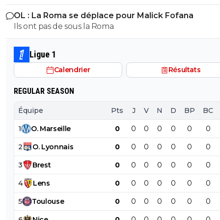
C1 cet été.
performent comme ils peuvent et qui lui permettent 
OL : La Roma se déplace pour Malick Fofana
cacher une grande partie de sa médiocrité.
Ils ont pas de sous la Roma
Ligue 1
Calendrier
Résultats
REGULAR SEASON
Équipe
Pts
J
V
N
D
BP
BC
1
O
.
Marseille
0
0
0
0
0
0
0
2
O
.
Lyonnais
0
0
0
0
0
0
0
3
Brest
0
0
0
0
0
0
0
4
Lens
0
0
0
0
0
0
0
5
Toulouse
0
0
0
0
0
0
0
6
Nice
0
0
0
0
0
0
0