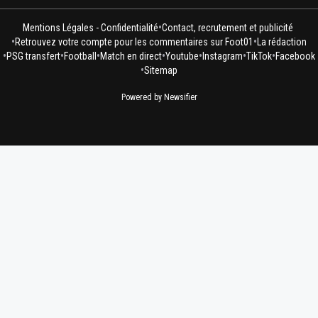
•
Mentions Légales - Confidentialité
Contact, recrutement et publicité
•
•
Retrouvez votre compte pour les commentaires sur Foot01
La rédaction
•
•
•
•
•
•
•
PSG transfert
Football
Match en direct
Youtube
Instagram
TikTok
Facebook
•
Sitemap
Powered by Newsifier