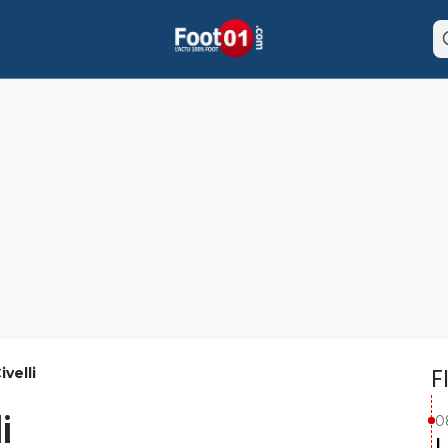
velli
F
i
0
L