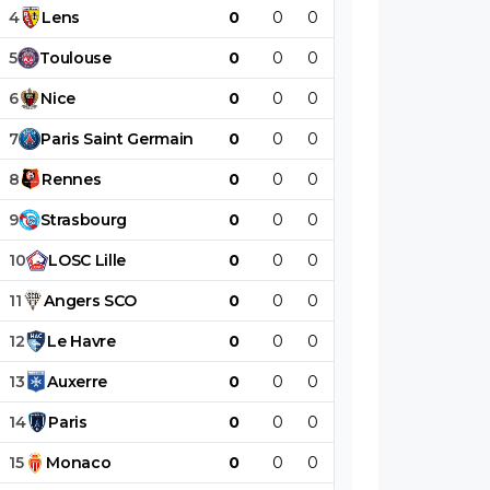
4
Lens
0
0
0
0
0
0
5
Toulouse
0
0
0
0
0
0
6
Nice
0
0
0
0
0
0
7
Paris
Saint
Germain
0
0
0
0
0
0
8
Rennes
0
0
0
0
0
0
9
Strasbourg
0
0
0
0
0
0
10
LOSC
Lille
0
0
0
0
0
0
11
Angers
SCO
0
0
0
0
0
0
12
Le
Havre
0
0
0
0
0
0
13
Auxerre
0
0
0
0
0
0
14
Paris
0
0
0
0
0
0
15
Monaco
0
0
0
0
0
0