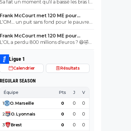
s'en va
Sa fait un moment qu'il a baissé les bras la
première saison il etait top mais depuis
Frank McCourt met 120 ME pour
quelques match etait en dessus. Merci et
sauver l’OM !
L'OM.... un puit sans fond pour le pauvre
bon vent a lui pour le reste de sa carrière
Frank McCourt.
...
Frank McCourt met 120 ME pour
sauver l’OM !
L'OL a perdu 800 millions d'euros ? 😆🤣😂
Pourquoi pas un milliard tant que tu y es !
^^
Ligue 1
Calendrier
Résultats
REGULAR SEASON
Équipe
Pts
J
V
N
D
BP
B
1
O
.
Marseille
0
0
0
0
0
0
2
O
.
Lyonnais
0
0
0
0
0
0
3
Brest
0
0
0
0
0
0