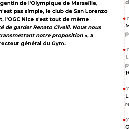
d
rgentin de l'Olympique de Marseille,
n'est pas simple, le club de San Lorenzo
, l'OGC Nice s'est tout de même
0
M
é de garder Renato Civelli. Nous nous
p
 transmettant notre proposition
», a
irecteur général du Gym.
0
L
p
1
0
L
r
0
O