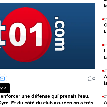
l
0
O
l
0
L
l
0
A
0
l
ogle
 renforcer une défense qui prenait l'eau,
0
A
 Gym. Et du côté du club azuréen on a très