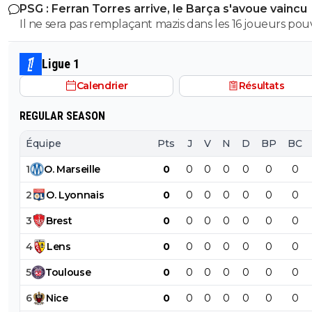
PSG : Ferran Torres arrive, le Barça s'avoue vaincu
Il ne sera pas remplaçant mazis dans les 16 joueurs po
demarrer un match en fonction de la tactique de L.E
Ligue 1
Calendrier
Résultats
REGULAR SEASON
Équipe
Pts
J
V
N
D
BP
BC
1
O
.
Marseille
0
0
0
0
0
0
0
2
O
.
Lyonnais
0
0
0
0
0
0
0
3
Brest
0
0
0
0
0
0
0
4
Lens
0
0
0
0
0
0
0
5
Toulouse
0
0
0
0
0
0
0
6
Nice
0
0
0
0
0
0
0