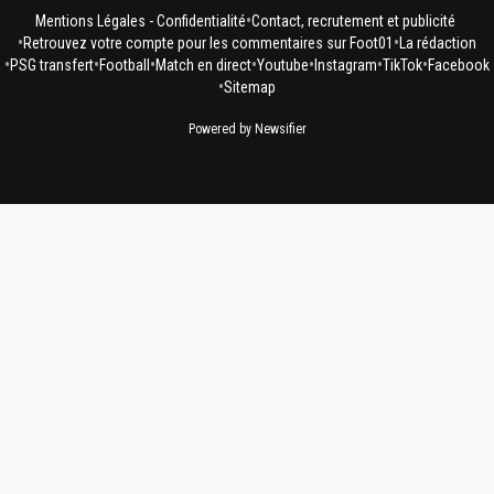
•
Mentions Légales - Confidentialité
Contact, recrutement et publicité
•
•
Retrouvez votre compte pour les commentaires sur Foot01
La rédaction
•
•
•
•
•
•
•
PSG transfert
Football
Match en direct
Youtube
Instagram
TikTok
Facebook
•
Sitemap
Powered by Newsifier