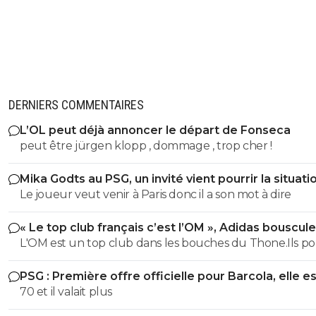
DERNIERS COMMENTAIRES
L’OL peut déjà annoncer le départ de Fonseca
peut être jürgen klopp , dommage , trop cher !
Mika Godts au PSG, un invité vient pourrir la situati
Le joueur veut venir à Paris donc il a son mot à dire
« Le top club français c’est l’OM », Adidas bouscule
PSG
L'OM est un top club dans les bouches du Thone.Ils po
gagner la coupe departementale en 2026
PSG : Première offre officielle pour Barcola, elle e
choquante
70 et il valait plus