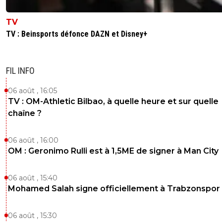
TV
TV : Beinsports défonce DAZN et Disney+
FIL INFO
06 août , 16:05
TV : OM-Athletic Bilbao, à quelle heure et sur quelle
chaîne ?
06 août , 16:00
OM : Geronimo Rulli est à 1,5ME de signer à Man City
06 août , 15:40
Mohamed Salah signe officiellement à Trabzonspor
06 août , 15:30