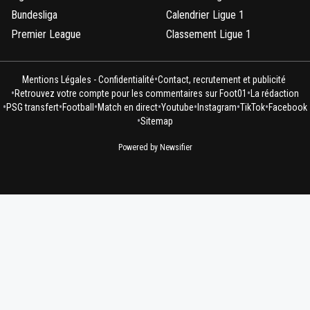
Bundesliga
Calendrier Ligue 1
Premier League
Classement Ligue 1
•
Mentions Légales - Confidentialité
Contact, recrutement et publicité
•
•
Retrouvez votre compte pour les commentaires sur Foot01
La rédaction
•
•
•
•
•
•
•
PSG transfert
Football
Match en direct
Youtube
Instagram
TikTok
Facebook
•
Sitemap
Powered by Newsifier