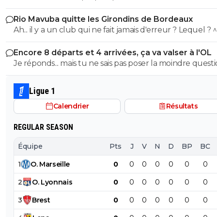
la diffamation, je penses que c'est bien documenté et vé
mon pauvre vieux fou... tu t'en rends compte au moins
Rio Mavuba quitte les Girondins de Bordeaux
Ah... il y a un club qui ne fait jamais d'erreur ? Lequel ? 
Encore 8 départs et 4 arrivées, ça va valser à l'OL
Je réponds... mais tu ne sais pas poser la moindre questi
Ligue 1
Calendrier
Résultats
REGULAR SEASON
Équipe
Pts
J
V
N
D
BP
BC
1
O
.
Marseille
0
0
0
0
0
0
0
2
O
.
Lyonnais
0
0
0
0
0
0
0
3
Brest
0
0
0
0
0
0
0