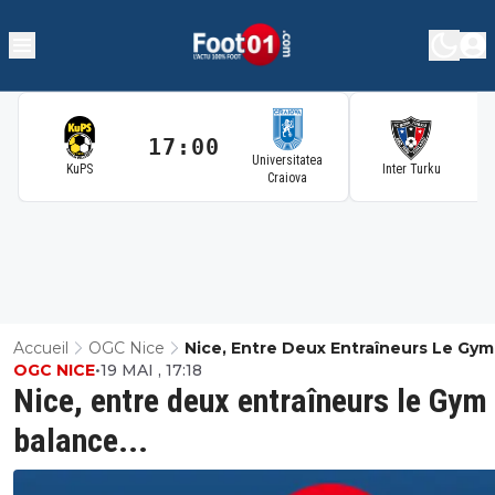
17:00
1
Universitatea
KuPS
Inter Turku
Craiova
Accueil
OGC Nice
Nice, Entre Deux Entraîneurs Le Gym
OGC NICE
•
19 MAI , 17:18
Balance...
Nice, entre deux entraîneurs le Gym
balance...