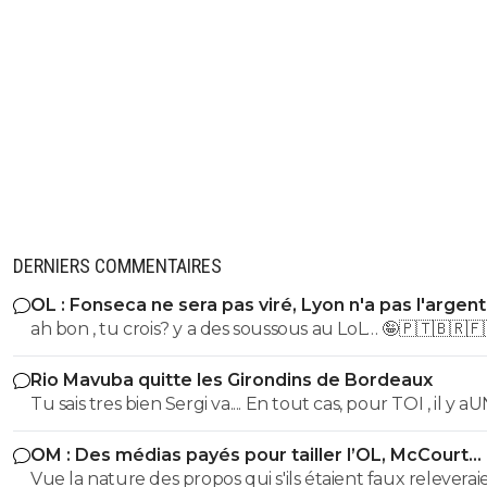
DERNIERS COMMENTAIRES
OL : Fonseca ne sera pas viré, Lyon n'a pas l'argen
le faire
ah bon , tu crois? y a des soussous au LoL… 🤪🇵🇹🇧🇷🇫
Rio Mavuba quitte les Girondins de Bordeaux
Tu sais tres bien Sergi va.... En tout cas, pour TOI , il y a
SEUL CLUB qui est parfait... Et qui QUOI QU IL ARRIVE 
OM : Des médias payés pour tailler l’OL, McCourt
sera JMAIS critiqué par toi..... Tu te rends compte que tu
accusé
Vue la nature des propos qui s'ils étaient faux releverai
seul a defendre mordicus le mec qui a faillit couler ton