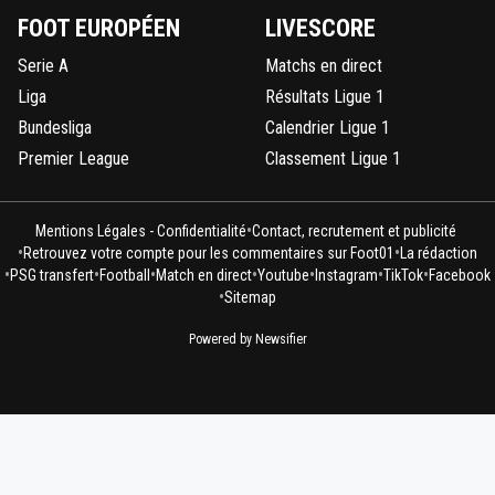
FOOT EUROPÉEN
LIVESCORE
Serie A
Matchs en direct
Liga
Résultats Ligue 1
Bundesliga
Calendrier Ligue 1
Premier League
Classement Ligue 1
•
Mentions Légales - Confidentialité
Contact, recrutement et publicité
•
•
Retrouvez votre compte pour les commentaires sur Foot01
La rédaction
•
•
•
•
•
•
•
PSG transfert
Football
Match en direct
Youtube
Instagram
TikTok
Facebook
•
Sitemap
Powered by Newsifier