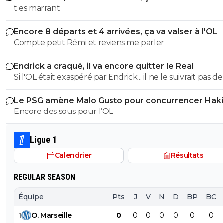
t es marrant
Encore 8 départs et 4 arrivées, ça va valser à l'OL
Compte petit Rémi et reviens me parler
Endrick a craqué, il va encore quitter le Real
Si l'OL était exaspéré par Endrick... il ne le suivrait pas de
près. Bref... Quand l'équipe sera complète... ce sera beaucoup
Le PSG amène Malo Gusto pour concurrencer Hak
mieux.
Encore des sous pour l’OL
Ligue 1
Calendrier
Résultats
REGULAR SEASON
Équipe
Pts
J
V
N
D
BP
BC
1
O
.
Marseille
0
0
0
0
0
0
0