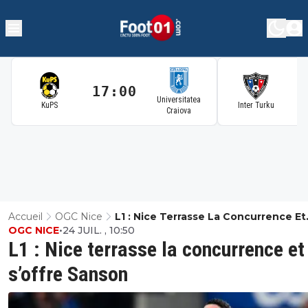
17:00
1
Universitatea
KuPS
Inter Turku
Craiova
Accueil
OGC Nice
L1 : Nice Terrasse La Concurrence Et
OGC NICE
•
24 JUIL. , 10:50
S’offre Sanson
L1 : Nice terrasse la concurrence et
s’offre Sanson