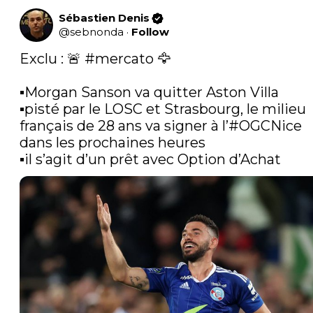
Sébastien Denis
@
sebnonda
·
Follow
Exclu : 🚨 
#mercato
 🦅

▪️Morgan Sanson va quitter Aston Villa

▪️pisté par le LOSC et Strasbourg, le milieu 
français de 28 ans va signer à l’
#OGCNice
dans les prochaines heures

▪️il s’agit d’un prêt avec Option d’Achat 