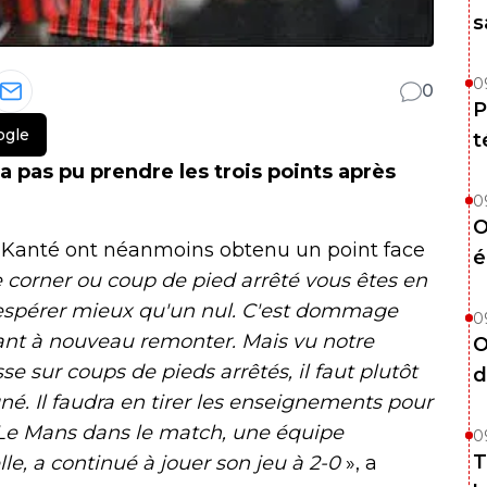
s
0
0
P
ogle
t
 pas pu prendre les trois points après
0
O
ic Kanté ont néanmoins obtenu un point face
é
 corner ou coup de pied arrêté vous êtes en
espérer mieux qu'un nul. C'est dommage
0
sant à nouveau remonter. Mais vu notre
O
 sur coups de pieds arrêtés, il faut plutôt
d
. Il faudra en tirer les enseignements pour
 Le Mans dans le match, une équipe
0
T
le, a continué à jouer son jeu à 2-0
», a