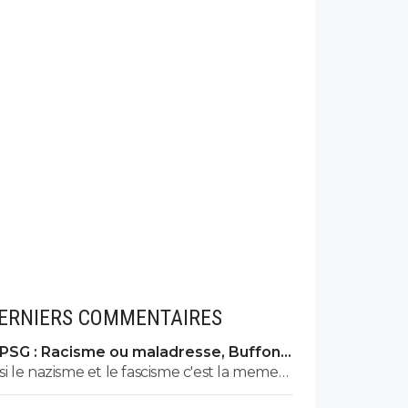
ERNIERS COMMENTAIRES
PSG : Racisme ou maladresse, Buffon
écarte Suzuki
si le nazisme et le fascisme c'est la meme
chose comme seul un ignorant qui n'a