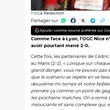
La Rédaction
Par
Partager sur
Ajouter comme source préférée sur Go
Comme face à Lyon, l’OGC Nice n’a
avoir pourtant mené 2-0.
Cette fois, les partenaires de Cédr
au Mans (2-2). «
Lorsque sur chaque
grand danger, vous ne pouvez pas 
que le scénario se répète en se fai
deuxième mi-temps et notre faiblesse
prendre ça comme un point de gagné
les prochains matches. On a remis
insouciante et sans complexe qui, el