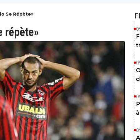
rio Se Répète»
F
e répète»
0
F
t
0
O
d
0
P
à
0
A