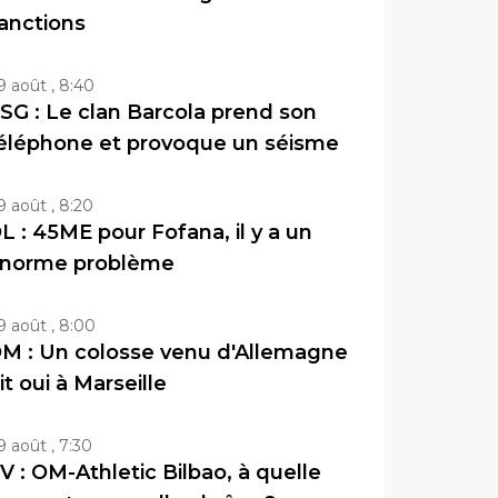
anctions
9 août , 8:40
SG : Le clan Barcola prend son
éléphone et provoque un séisme
9 août , 8:20
L : 45ME pour Fofana, il y a un
norme problème
9 août , 8:00
M : Un colosse venu d'Allemagne
it oui à Marseille
9 août , 7:30
V : OM-Athletic Bilbao, à quelle