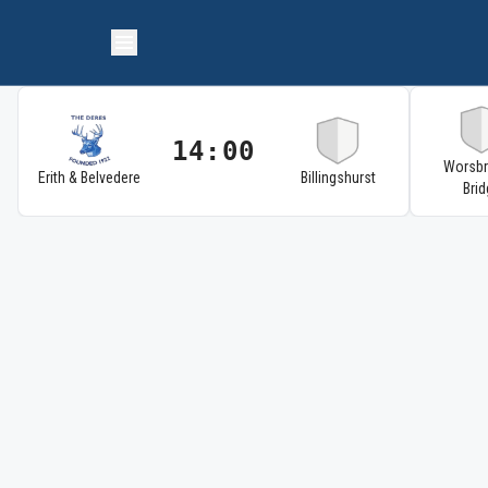
14:00
Worsb
Erith & Belvedere
Billingshurst
Brid