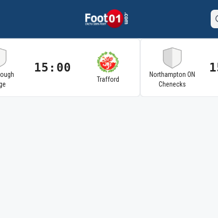
15:00
1
rough
Northampton ON
Trafford
ge
Chenecks