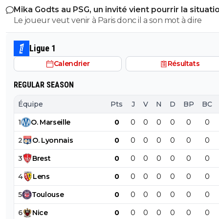
Mika Godts au PSG, un invité vient pourrir la situati
mais si je te colle le règlement sur ta sale face de merd
Le joueur veut venir à Paris donc il a son mot à dire
auras lair un peu plus con qu'hier trépané va
Ligue 1
Calendrier
Résultats
REGULAR SEASON
Équipe
Pts
J
V
N
D
BP
BC
1
O
.
Marseille
0
0
0
0
0
0
0
2
O
.
Lyonnais
0
0
0
0
0
0
0
3
Brest
0
0
0
0
0
0
0
4
Lens
0
0
0
0
0
0
0
5
Toulouse
0
0
0
0
0
0
0
6
Nice
0
0
0
0
0
0
0