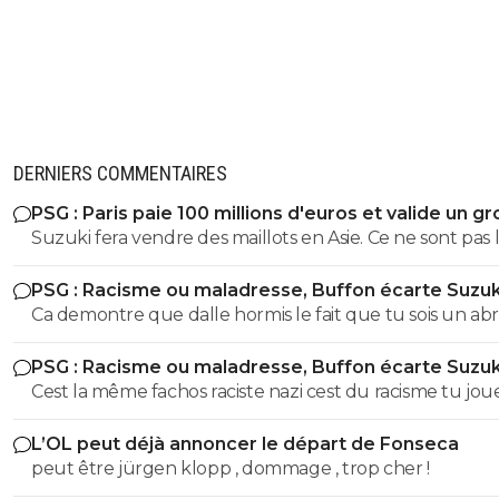
DERNIERS COMMENTAIRES
PSG : Paris paie 100 millions d'euros et valide un gr
départ
Suzuki fera vendre des maillots en Asie. Ce ne sont pas 
russes qui acheteront ceux de Safonov ni les europeens
PSG : Racisme ou maladresse, Buffon écarte Suzuk
ceux de Chevalier. Quant aux autres acheteurs ils s’en
Ca demontre que dalle hormis le fait que tu sois un abr
foutent des trois ...
ignare qui ignorait tout ce que jai dit sur buffon parce
PSG : Racisme ou maladresse, Buffon écarte Suzuk
justement tes un abruti ignare qui par dessus le marc
Cest la même fachos raciste nazi cest du racisme tu jou
ouvre sa grande gueule Genre cest toi qui va m'apprendre
les mots là finalité est la meme... Donc moralité alors bu
les définitions de nazi raciste fachiste?? Espèce de gui
L’OL peut déjà annoncer le départ de Fonseca
?? Cest ca ta seule défense ?? Va un peu te faire tronc
peut être jürgen klopp , dommage , trop cher !
espèce d'abruti .. et le numero 88 interdit en série A alo
dit quoi aussi parceque tu t'es foutu de ma gueule a ce