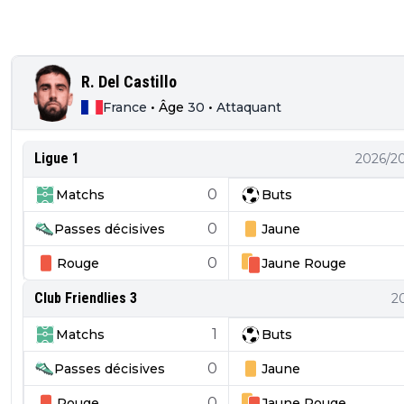
R. Del Castillo
France
•
Âge
30
•
Attaquant
Ligue 1
2026/2
0
Matchs
Buts
0
Passes décisives
Jaune
0
Rouge
Jaune
Rouge
Club Friendlies 3
2
1
Matchs
Buts
0
Passes décisives
Jaune
0
Rouge
Jaune
Rouge