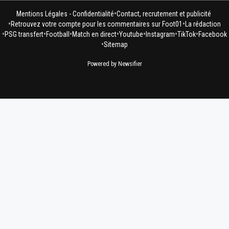
•
Mentions Légales - Confidentialité
Contact, recrutement et publicité
•
•
Retrouvez votre compte pour les commentaires sur Foot01
La rédaction
•
•
•
•
•
•
•
PSG transfert
Football
Match en direct
Youtube
Instagram
TikTok
Facebook
•
Sitemap
Powered by Newsifier