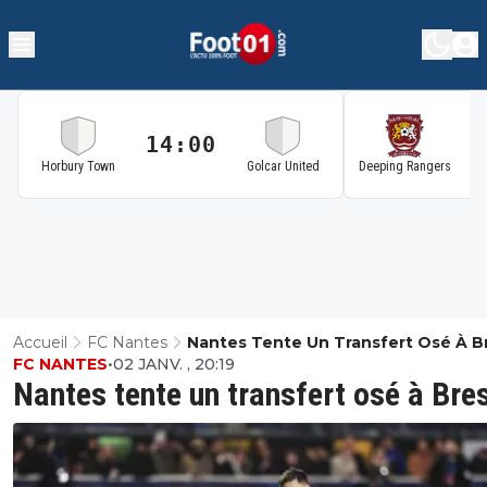
14:00
1
Horbury Town
Golcar United
Deeping Rangers
Accueil
FC Nantes
Nantes Tente Un Transfert Osé À B
FC NANTES
•
02 JANV. , 20:19
Nantes tente un transfert osé à Bre