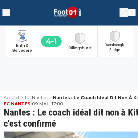
4
1
1
Worsbrough
Erith &
Billingshurst
Bridge
Belvedere
Accueil
FC Nantes
Nantes : Le Coach Idéal Dit Non À Ki
FC NANTES
•
09 MAI , 17:00
C'est Confirmé
Nantes : Le coach idéal dit non à Ki
c'est confirmé