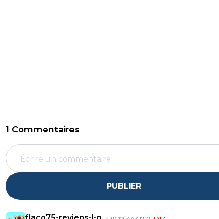
1 Commentaires
PUBLIER
flaco75-reviens-l-o
09 mai 2026 à 19:09
+
787