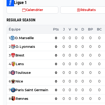
Ligue 1
Calendrier
Résultats
REGULAR SEASON
Équipe
Pts
J
V
N
D
BP
BC
1
O
.
Marseille
0
0
0
0
0
0
0
2
O
.
Lyonnais
0
0
0
0
0
0
0
3
Brest
0
0
0
0
0
0
0
4
Lens
0
0
0
0
0
0
0
5
Toulouse
0
0
0
0
0
0
0
6
Nice
0
0
0
0
0
0
0
7
Paris
Saint
Germain
0
0
0
0
0
0
0
8
Rennes
0
0
0
0
0
0
0