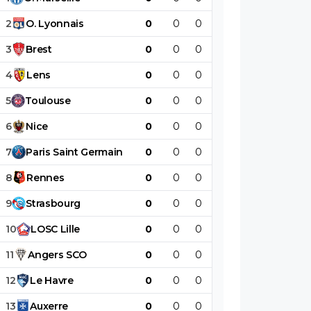
2
O
.
Lyonnais
0
0
0
0
0
0
3
Brest
0
0
0
0
0
0
4
Lens
0
0
0
0
0
0
5
Toulouse
0
0
0
0
0
0
6
Nice
0
0
0
0
0
0
7
Paris
Saint
Germain
0
0
0
0
0
0
8
Rennes
0
0
0
0
0
0
9
Strasbourg
0
0
0
0
0
0
10
LOSC
Lille
0
0
0
0
0
0
11
Angers
SCO
0
0
0
0
0
0
12
Le
Havre
0
0
0
0
0
0
13
Auxerre
0
0
0
0
0
0