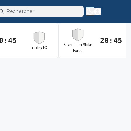
0:45
20:45
Faversham Strike
Yaxley FC
Force