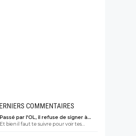
ERNIERS COMMENTAIRES
Passé par l'OL, il refuse de signer à
l'OM
Et bien il faut te suivre pour voir tes
réponses... Les pubs je ne les vois pas donc