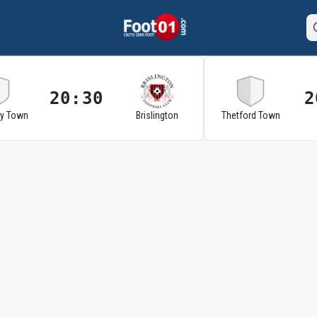
20:30
2
ry Town
Brislington
Thetford Town