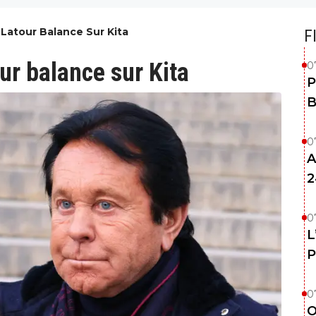
 Latour Balance Sur Kita
F
ur balance sur Kita
0
P
B
0
A
2
0
L
P
0
O