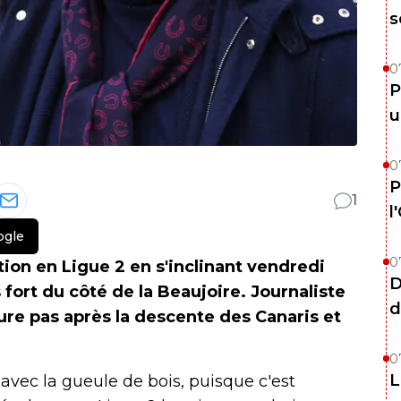
s
0
P
u
0
P
1
l
ogle
0
tion en Ligue 2 en s'inclinant vendredi
D
 fort du côté de la Beaujoire. Journaliste
d
ure pas après la descente des Canaris et
0
L
 avec la gueule de bois, puisque c'est