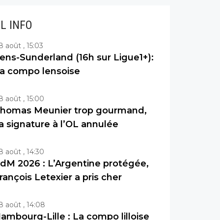
IL INFO
8 août , 15:03
ens-Sunderland (16h sur Ligue1+):
a compo lensoise
8 août , 15:00
homas Meunier trop gourmand,
a signature à l’OL annulée
8 août , 14:30
dM 2026 : L’Argentine protégée,
rançois Letexier a pris cher
8 août , 14:08
ambourg-Lille : La compo lilloise