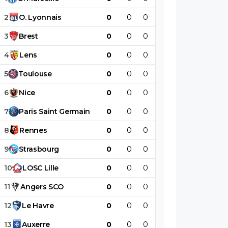
2
O
.
Lyonnais
0
0
0
0
0
0
3
Brest
0
0
0
0
0
0
4
Lens
0
0
0
0
0
0
5
Toulouse
0
0
0
0
0
0
6
Nice
0
0
0
0
0
0
7
Paris
Saint
Germain
0
0
0
0
0
0
8
Rennes
0
0
0
0
0
0
9
Strasbourg
0
0
0
0
0
0
10
LOSC
Lille
0
0
0
0
0
0
11
Angers
SCO
0
0
0
0
0
0
12
Le
Havre
0
0
0
0
0
0
13
Auxerre
0
0
0
0
0
0