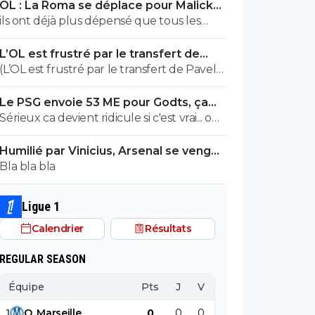
OL : La Roma se déplace pour Malick
Fofana
ils ont déjà plus dépensé que tous les
clubs de ligue macdo réunis hors quatar..
L’OL est frustré par le transfert de
ils veulent juste profitez au maximum des
Pavel Sulc
(L’OL est frustré par le transfert de Pavel
clubs qui sont beaucoup plus mal lotis
Sulc) ... mais le public aussi commence a
qu'eux c'est la loi du plus fort tout
Le PSG envoie 53 ME pour Godts, ça
être frustré ... la vente de ces "excellents"
simplement..
bloque toujours
Sérieux ca devient ridicule si c'est vrai... on
joueurs dont fait partie Pavel Sulc ... pour
a besoin de joueur pour la supercoupe !
récupérer quoi ? qui? À un moment
Humilié par Vinicius, Arsenal se venge
sérieux a 5 ou 7M€ pres, go !!
donné il faudra bien arriver a construire
sur le PSG
Bla bla bla
dans le long terme... et avec , seulement
avec , une équipe régulière ça finira par
payer, mais là pour l'instant, ???
Ligue 1
Calendrier
Résultats
REGULAR SEASON
Équipe
Pts
J
V
N
D
BP
B
1
O
.
Marseille
0
0
0
0
0
0