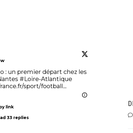
ow
 : un premier départ chez les 
antes
#Loire
-Atlantique 
rance.fr/sport/football…
D
y link
ad 33 replies