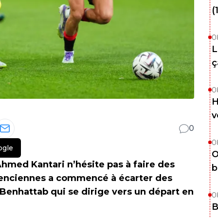
(
0
L
ç
0
H
v
0
0
ogle
O
hmed Kantari n’hésite pas à faire des
b
alenciennes a commencé à écarter des
e Benhattab qui se dirige vers un départ en
0
B