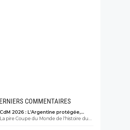
ERNIERS COMMENTAIRES
CdM 2026 : L’Argentine protégée,
François Letexier a pris cher
La pire Coupe du Monde de l'histoire du
Football.