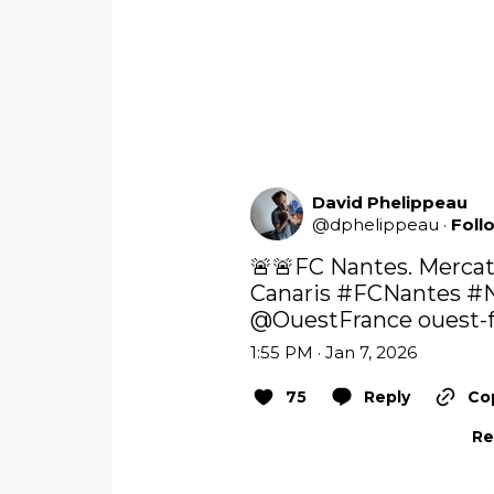
David Phelippeau
@
dphelippeau
·
Foll
🚨🚨FC Nantes. Mercato
Canaris 
#FCNantes
#N
@OuestFrance
ouest-f
1:55 PM · Jan 7, 2026
75
Reply
Cop
Re