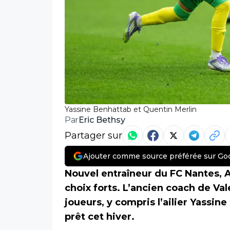
Yassine Benhattab et Quentin Merlin
Eric Bethsy
Par
Partager sur
Ajouter comme source préférée sur Go
Nouvel entraîneur du FC Nantes, A
choix forts. L’ancien coach de V
joueurs, y compris l’ailier Yassin
prêt cet hiver.