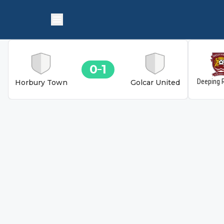
0
1
Deeping 
Horbury Town
Golcar United