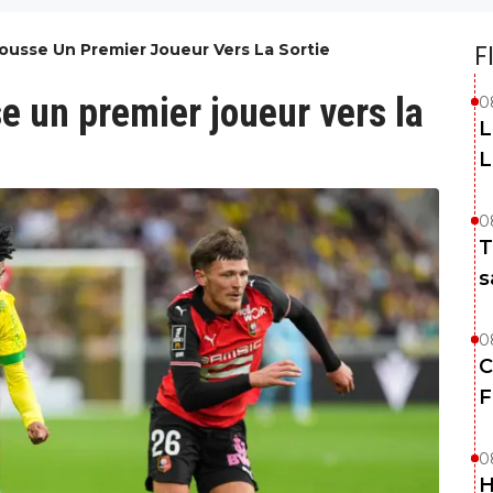
Pousse Un Premier Joueur Vers La Sortie
F
e un premier joueur vers la
0
L
L
0
T
s
0
C
F
0
H