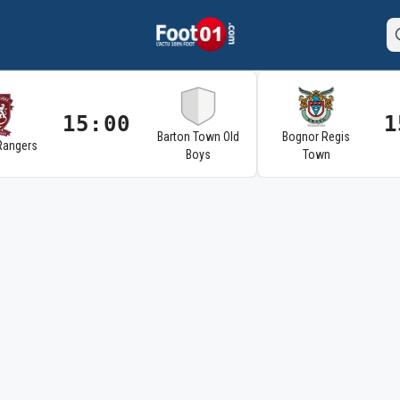
15:00
1
Barton Town Old
Bognor Regis
Rangers
Boys
Town