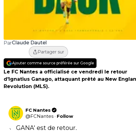
Claude Dautel
Par
Partager sur
Ajouter comme source préférée sur Google
Le FC Nantes a officialisé ce vendredi le retour
d'Ignatius Ganago, attaquant prêté au New Engla
Revolution (MLS).
FC Nantes
@
FCNantes
·
Follow
﹅ GANA' est de retour. 
