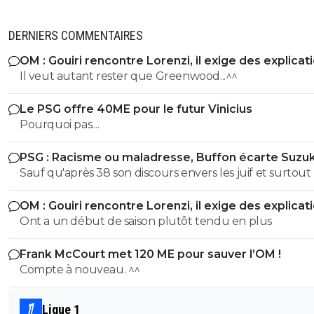
DERNIERS COMMENTAIRES
OM : Gouiri rencontre Lorenzi, il exige des explicat
Il veut autant rester que Greenwood...^^
Le PSG offre 40ME pour le futur Vinicius
Pourquoi pas....
PSG : Racisme ou maladresse, Buffon écarte Suzuk
Sauf qu'après 38 son discours envers les juif et surtout 
nouvelles loies antisémites quil avait pondu étaient tou
OM : Gouiri rencontre Lorenzi, il exige des explicat
autre que son discours de 1932 Espece de benêt ,apres si tu
Ont a un début de saison plutôt tendu en plus
cherche a avoir raison la ou tu as tort alors je te laisse se
maladie mentale jai pas les facultés je suis pas toubib ni
Frank McCourt met 120 ME pour sauver l’OM !
psychiatre
Compte à nouveau. ^^
Ligue 1