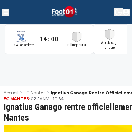
14:00
1
Worsbrough
Erith & Belvedere
Billingshurst
Bridge
Accueil
FC Nantes
Ignatius Ganago Rentre Officiellem
FC NANTES
•
02 JANV. , 10:34
Nantes
Ignatius Ganago rentre officielleme
Nantes