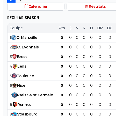
Calendrier
Résultats
REGULAR SEASON
Équipe
Pts
J
V
N
D
BP
BC
1
O
.
Marseille
0
0
0
0
0
0
0
2
O
.
Lyonnais
0
0
0
0
0
0
0
3
Brest
0
0
0
0
0
0
0
4
Lens
0
0
0
0
0
0
0
5
Toulouse
0
0
0
0
0
0
0
6
Nice
0
0
0
0
0
0
0
7
Paris
Saint
Germain
0
0
0
0
0
0
0
8
Rennes
0
0
0
0
0
0
0
9
Strasbourg
0
0
0
0
0
0
0