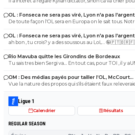
transfert de son histoire
Il a intérêt à régalé Kylian dictator, sinon ca va chier po
matricule !
OL : Fonseca ne sera pas viré, Lyon n'a pas l'argen
le faire
De toute façon l'OL sera en Europa on le sait tous. Not
grosse connerie est d'avoir vendangé la fin de saison de
OL : Fonseca ne sera pas viré, Lyon n'a pas l'argen
On est d'ailleurs dans la continuité.... Un tour préliminaire
le faire
ah bon , tu crois? y a des soussous au LoL… 🤪🇵🇹🇧🇷🇫
c'est toujours une belle merde, d'autant + quand on a
budget réduit.
Rio Mavuba quitte les Girondins de Bordeaux
Tu sais tres bien Sergi va.... En tout cas, pour TOI , il y a
SEUL CLUB qui est parfait... Et qui QUOI QU IL ARRIVE 
OM : Des médias payés pour tailler l’OL, McCourt
sera JMAIS critiqué par toi..... Tu te rends compte que tu
accusé
Vue la nature des propos qui s'ils étaient faux releverai
seul a defendre mordicus le mec qui a faillit couler ton
la diffamation, je penses que c'est bien documenté et vé
mon pauvre vieux fou... tu t'en rends compte au moins
Ligue 1
Calendrier
Résultats
REGULAR SEASON