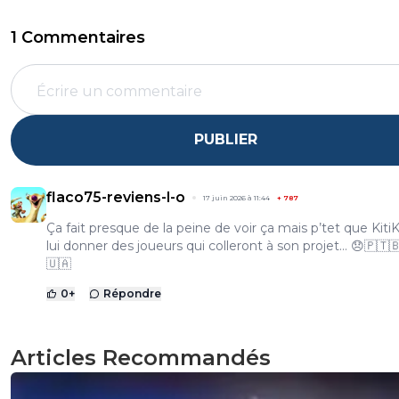
1 Commentaires
PUBLIER
flaco75-reviens-l-o
17 juin 2026 à 11:44
+
787
Ça fait presque de la peine de voir ça mais p’tet que KitiK
lui donner des joueurs qui colleront à son projet… 😞🇵🇹
🇺🇦
0
+
Répondre
Articles Recommandés