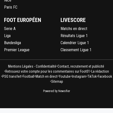
Nice
Paris FC
FOOT EUROPÉEN
LIVESCORE
Serie A
Matchs en direct
Liga
Résultats Ligue 1
Bundesliga
Calendrier Ligue 1
Premier League
Classement Ligue 1
•
Mentions Légales - Confidentialité
Contact, recrutement et publicité
•
•
Retrouvez votre compte pour les commentaires sur Foot01
La rédaction
•
•
•
•
•
•
•
PSG transfert
Football
Match en direct
Youtube
Instagram
TikTok
Facebook
•
Sitemap
Powered by Newsifier