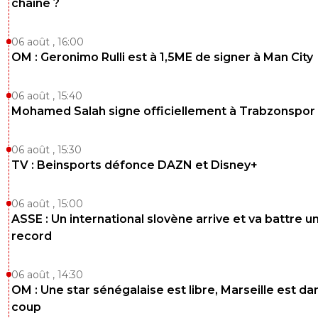
chaîne ?
06 août , 16:00
OM : Geronimo Rulli est à 1,5ME de signer à Man City
06 août , 15:40
Mohamed Salah signe officiellement à Trabzonspor
06 août , 15:30
TV : Beinsports défonce DAZN et Disney+
06 août , 15:00
ASSE : Un international slovène arrive et va battre u
record
06 août , 14:30
OM : Une star sénégalaise est libre, Marseille est dan
coup