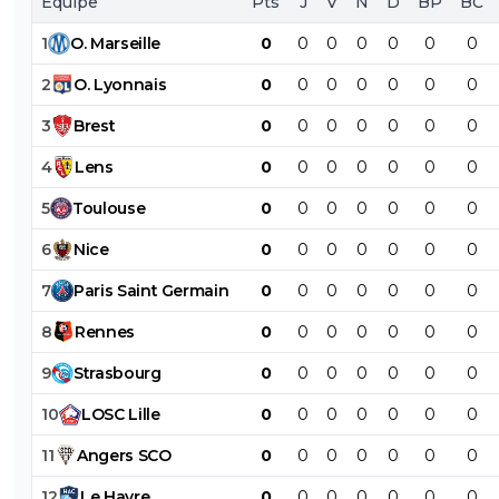
Équipe
Pts
J
V
N
D
BP
BC
1
O
.
Marseille
0
0
0
0
0
0
0
2
O
.
Lyonnais
0
0
0
0
0
0
0
3
Brest
0
0
0
0
0
0
0
4
Lens
0
0
0
0
0
0
0
5
Toulouse
0
0
0
0
0
0
0
6
Nice
0
0
0
0
0
0
0
7
Paris
Saint
Germain
0
0
0
0
0
0
0
8
Rennes
0
0
0
0
0
0
0
9
Strasbourg
0
0
0
0
0
0
0
10
LOSC
Lille
0
0
0
0
0
0
0
11
Angers
SCO
0
0
0
0
0
0
0
12
Le
Havre
0
0
0
0
0
0
0