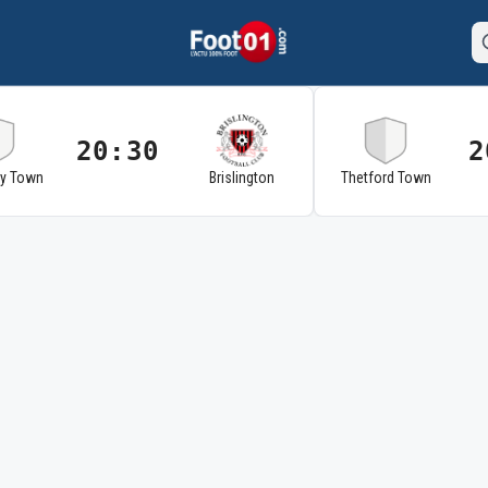
20:30
2
ry Town
Brislington
Thetford Town