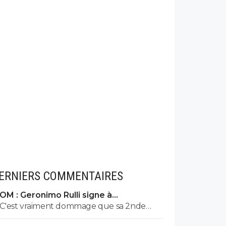
ERNIERS COMMENTAIRES
OM : Geronimo Rulli signe à
Manchester City
C'est vraiment dommage que sa 2nde
saison n'ait pas été du même niveau que