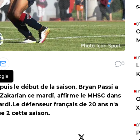
s
0
O
M
0
0
L
K
ogle
uis le début de la saison, Bryan Passi a
0
r Zakarian ce mardi, affirme le MHSC dans
O
di.Le défenseur français de 20 ans n'a
X
e 2 cette saison.
0
P