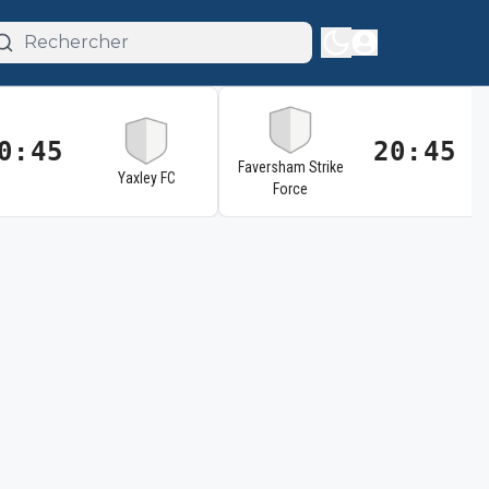
0:45
20:45
Faversham Strike
Yaxley FC
Force