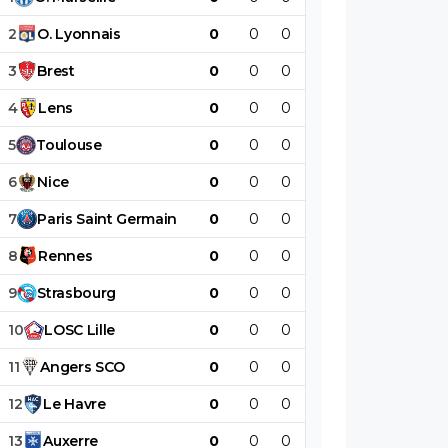
2
O
.
Lyonnais
0
0
0
0
0
0
3
Brest
0
0
0
0
0
0
4
Lens
0
0
0
0
0
0
5
Toulouse
0
0
0
0
0
0
6
Nice
0
0
0
0
0
0
7
Paris
Saint
Germain
0
0
0
0
0
0
8
Rennes
0
0
0
0
0
0
9
Strasbourg
0
0
0
0
0
0
10
LOSC
Lille
0
0
0
0
0
0
11
Angers
SCO
0
0
0
0
0
0
12
Le
Havre
0
0
0
0
0
0
13
Auxerre
0
0
0
0
0
0