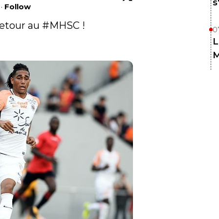
s
·
Follow
etour au 
#MHSC
 !

0
L
M