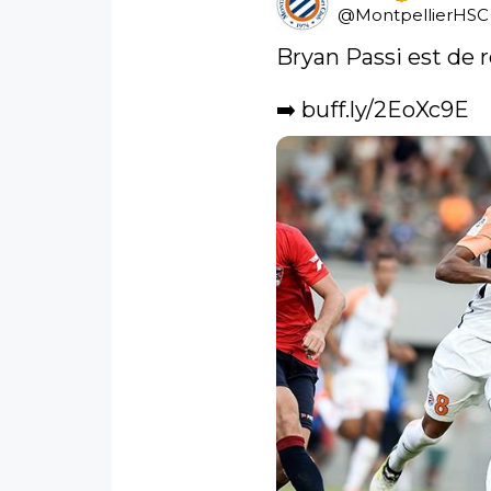
@
MontpellierHSC
Bryan Passi est de r
➡️ 
buff.ly/2EoXc9E