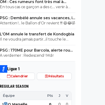
OM : Ces rumeurs font très mal à
la 1ere. On s'est pris des buts gag,
Bruno Genesio
En tous cas ce garçon a des c..... venir à
notamment lors de notre dernier match
l'OM dans ces conditions, bravo, respect
de LDC en Belgique, sur le 1er ou 2eme je
PSG : Dembélé annule ses vacances, il
ne me souviens plus. Idem en L1 il n'a pas
veut tout casser
Attention !... le Ballon d'Or revient !!!! 😆😂🤣
fait une 2e saison du niveau de la 1ere.
Dommage.
L’OM annule le transfert de Kondogbia
Il ne voudra jamais partir....il touche le
pactole tous les mois à Marseille. Il est
PSG : 170ME pour Barcola, alerte rouge
cramé en plus
à Liverpool
A verdemer : Redescend ! Mdr
Ligue 1
Calendrier
Résultats
REGULAR SEASON
Équipe
Pts
J
V
N
D
BP
B
1
O
.
Marseille
0
0
0
0
0
0