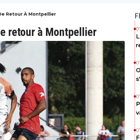
 De Retour À Montpellier
F
de retour à Montpellier
0
L
r
0
O
s
0
P
v
0
F