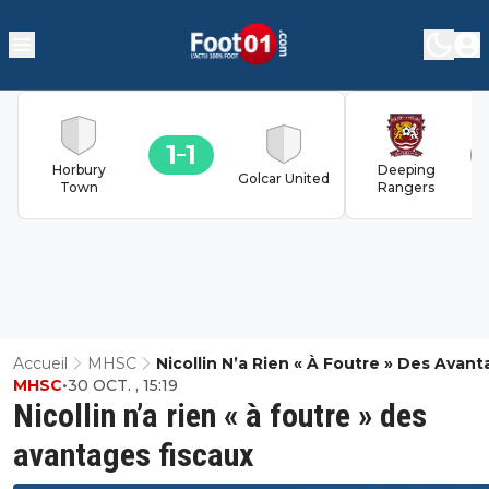
1
1
Horbury
Deeping
Golcar United
Town
Rangers
Accueil
MHSC
Nicollin N’a Rien « À Foutre » Des Avan
MHSC
•
30 OCT. , 15:19
Fiscaux
Nicollin n’a rien « à foutre » des
avantages fiscaux