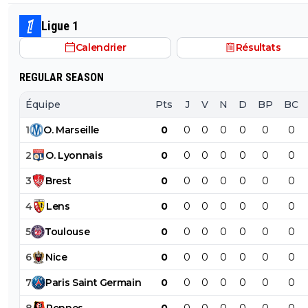
Ligue 1
Calendrier
Résultats
REGULAR SEASON
Équipe
Pts
J
V
N
D
BP
BC
1
O
.
Marseille
0
0
0
0
0
0
0
2
O
.
Lyonnais
0
0
0
0
0
0
0
3
Brest
0
0
0
0
0
0
0
4
Lens
0
0
0
0
0
0
0
5
Toulouse
0
0
0
0
0
0
0
6
Nice
0
0
0
0
0
0
0
7
Paris
Saint
Germain
0
0
0
0
0
0
0
8
Rennes
0
0
0
0
0
0
0