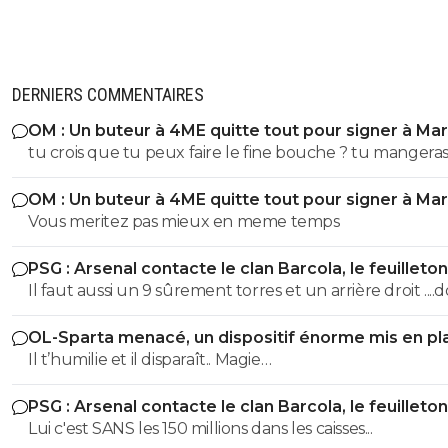
DERNIERS COMMENTAIRES
OM : Un buteur à 4ME quitte tout pour signer à Mar
tu crois que tu peux faire le fine bouche ? tu mangeras la
malbouffe qu'on te donnera. Point.
OM : Un buteur à 4ME quitte tout pour signer à Mar
Vous meritez pas mieux en meme temps
PSG : Arsenal contacte le clan Barcola, le feuilleton
relancé
Il faut aussi un 9 sûrement torres et un arrière droit ....
tomas ajauro ou ordonez
OL-Sparta menacé, un dispositif énorme mis en pl
Il t’humilie et il disparaît.. Magie…
PSG : Arsenal contacte le clan Barcola, le feuilleton
relancé
Lui c'est SANS les 150 millions dans les caisses...