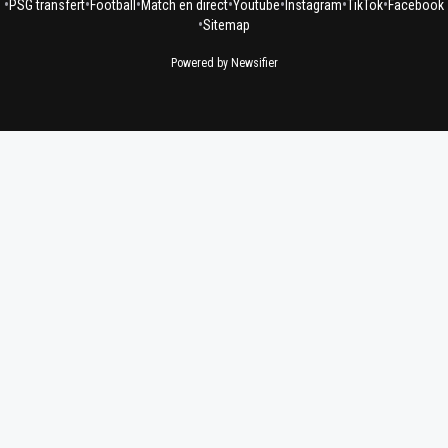
•
•
•
•
•
•
•
PSG transfert
Football
Match en direct
Youtube
Instagram
TikTok
Facebook
•
Sitemap
Powered by Newsifier