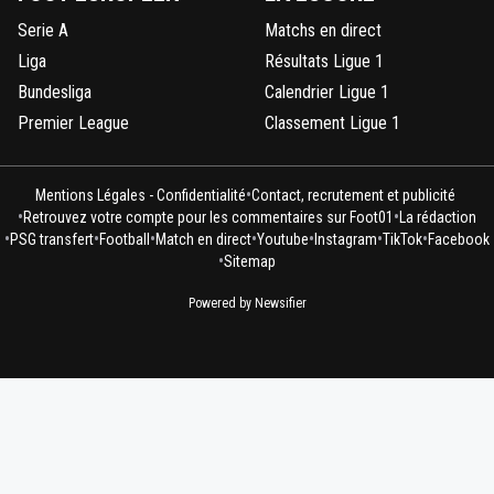
Serie A
Matchs en direct
Liga
Résultats Ligue 1
Bundesliga
Calendrier Ligue 1
Premier League
Classement Ligue 1
•
Mentions Légales - Confidentialité
Contact, recrutement et publicité
•
•
Retrouvez votre compte pour les commentaires sur Foot01
La rédaction
•
•
•
•
•
•
•
PSG transfert
Football
Match en direct
Youtube
Instagram
TikTok
Facebook
•
Sitemap
Powered by Newsifier