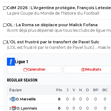
CdM 2026 : L’Argentine protégée, François Letexie
pris cher
La pire Coupe du Monde de l'histoire du Football.
OL : La Roma se déplace pour Malick Fofana
ils ont déjà plus dépensé que tous les clubs de ligue 
réunis hors quatar.. ils veulent juste profitez au maxi
L’OL est frustré par le transfert de Pavel Sulc
des clubs qui sont beaucoup plus mal lotis qu'eux c'est 
(L’OL est frustré par le transfert de Pavel Sulc) ... mais le
du plus fort tout simplement..
public aussi commence a être frustré ... la vente de ces
"excellents" joueurs dont fait partie Pavel Sulc ... pour
Ligue 1
récupérer quoi ? qui? À un moment donné il faudra bi
Calendrier
Résultats
arriver a construire dans le long terme... et avec , seul
avec , une équipe régulière ça finira par payer, mais là pour
REGULAR SEASON
l'instant, ???
Équipe
Pts
J
V
N
D
BP
BC
1
O
.
Marseille
0
0
0
0
0
0
0
2
O
.
Lyonnais
0
0
0
0
0
0
0