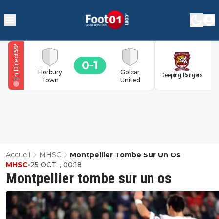
'
59
En Direct
0
1
1
Horbury
Golcar
Deeping Rangers
Town
United
Accueil
MHSC
Montpellier Tombe Sur Un Os
MHSC
•
25 OCT. , 00:18
Montpellier tombe sur un os