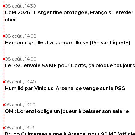
08 août , 14:30
CdM 2026 : L’Argentine protégée, François Letexier 
cher
08 août , 14:08
Hambourg-Lille : La compo lilloise (15h sur Ligue1+)
08 août , 14:00
Le PSG envoie 53 ME pour Godts, ça bloque toujours
08 août , 13:40
Humilié par Vinicius, Arsenal se venge sur le PSG
08 août , 13:20
OM : Lorenzi oblige un joueur à baisser son salaire
08 août , 13:13
Bruno Guimaraes signe à Arsenal pour 90 ME (officie