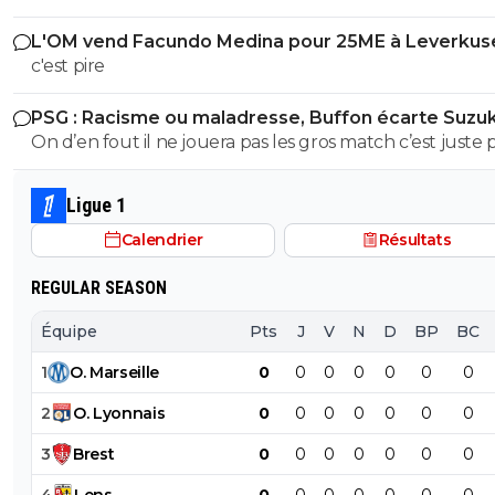
magouille & Co ça peut revenir au sprinter aux transve
L'OM vend Facundo Medina pour 25ME à Leverkus
approximatives allergique au pressing ...
c'est pire
PSG : Racisme ou maladresse, Buffon écarte Suzuk
On d’en fout il ne jouera pas les gros match c’est juste
vendre des maillots en Asie Kang in lee style
Ligue 1
Calendrier
Résultats
REGULAR SEASON
Équipe
Pts
J
V
N
D
BP
BC
1
O
.
Marseille
0
0
0
0
0
0
0
2
O
.
Lyonnais
0
0
0
0
0
0
0
3
Brest
0
0
0
0
0
0
0
4
Lens
0
0
0
0
0
0
0