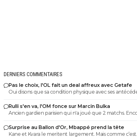
DERNIERS COMMENTAIRES
Pas le choix, l'OL fait un deal affreux avec Getafe
Oui disons que sa condition physique avec ses antécéd
médicaux, donc ses rechutes régulières + son salaire,
Rulli s'en va, l'OM fonce sur Marcin Bulka
donnent une équation peu enclin à motiver des clubs à
Ancien gardien parisien qui n'a joué que 2 matchs. Enc
faire confiance(pour un futur transfert), même avec u
une fois pour créer la polémique. C'est plutôt ancien g
salaire revu à la baisse, si toutefois il est ok avec ça.
Surprise au Ballon d'Or, Mbappé prend la tête
de Nice, là ok mais pas Paris 😂
Kane et Kvara le meritent largement. Mais comme c’est