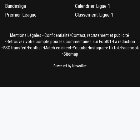
Bundesliga
Calendrier Ligue 1
Premier League
Classement Ligue 1
•
Mentions Légales - Confidentialité
Contact, recrutement et publicité
•
•
Retrouvez votre compte pour les commentaires sur Foot01
La rédaction
•
•
•
•
•
•
•
PSG transfert
Football
Match en direct
Youtube
Instagram
TikTok
Facebook
•
Sitemap
Powered by Newsifier