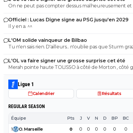
On ne peut pas compter dessus malheureusement et
son prêt ça a permis de prendre le latéral droit suisse.
Officiel : Lucas Digne signe au PSG jusqu'en 2029
Il y en a. ^^
L'OM solide vainqueur de Bilbao
Tu n'en sais rien. D'ailleurs... n'oublie pas que Sturm graz...
peut tout à fair renverser la vapeur et éliminer le Fener
L'OL va faire signer une grosse surprise cet été
Merah pointe haute TOLISSO à côté de Morton , côté g
mais pouvant aussi se projeter devant et accompagner
Merah et/ou Fofana
Ligue 1
Calendrier
Résultats
REGULAR SEASON
Équipe
Pts
J
V
N
D
BP
BC
1
O
.
Marseille
0
0
0
0
0
0
0