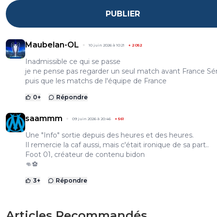
PUBLIER
Maubelan-OL
10 juin 2026 à 10:21
+
2052
Inadmissible ce qui se passe
je ne pense pas regarder un seul match avant France Sé
puis que les matchs de l'équipe de France
0
+
Répondre
saammm
09 juin 2026 à 20:46
+
561
Une "Info" sortie depuis des heures et des heures.
Il remercie la caf aussi, mais c'était ironique de sa part..
Foot 01, créateur de contenu bidon
👊⚽
3
+
Répondre
Articles Recommandés