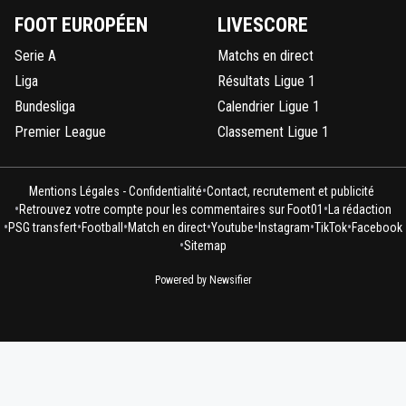
FOOT EUROPÉEN
LIVESCORE
Serie A
Matchs en direct
Liga
Résultats Ligue 1
Bundesliga
Calendrier Ligue 1
Premier League
Classement Ligue 1
•
Mentions Légales - Confidentialité
Contact, recrutement et publicité
•
•
Retrouvez votre compte pour les commentaires sur Foot01
La rédaction
•
•
•
•
•
•
•
PSG transfert
Football
Match en direct
Youtube
Instagram
TikTok
Facebook
•
Sitemap
Powered by Newsifier