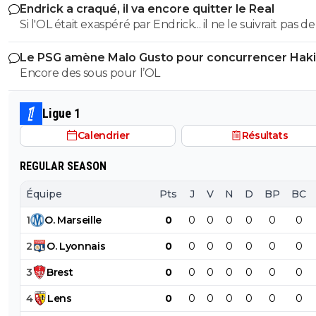
Endrick a craqué, il va encore quitter le Real
Si l'OL était exaspéré par Endrick... il ne le suivrait pas de
près. Bref... Quand l'équipe sera complète... ce sera beaucoup
Le PSG amène Malo Gusto pour concurrencer Hak
mieux.
Encore des sous pour l’OL
Ligue 1
Calendrier
Résultats
REGULAR SEASON
Équipe
Pts
J
V
N
D
BP
BC
1
O
.
Marseille
0
0
0
0
0
0
0
2
O
.
Lyonnais
0
0
0
0
0
0
0
3
Brest
0
0
0
0
0
0
0
4
Lens
0
0
0
0
0
0
0