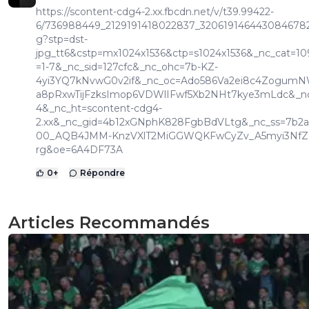
https://scontent-cdg4-2.xx.fbcdn.net/v/t39.99422-
6/736988449_2129191418022837_3206191464430846782
g?stp=dst-
jpg_tt6&cstp=mx1024x1536&ctp=s1024x1536&_nc_cat=1
=1-7&_nc_sid=127cfc&_nc_ohc=7b-KZ-
4yi3YQ7kNvwG0v2if&_nc_oc=Ado586Va2ei8c4ZogumN
a8pRxwTijFzksImop6VDWlIFwf5Xb2NHt7kye3mLdc&_nc
4&_nc_ht=scontent-cdg4-
2.xx&_nc_gid=4b12xGNphK828FgbBdVLtg&_nc_ss=7b2
00_AQB4JMM-KnzVXlT2MiGGWQKFwCyZv_A5myi3NfZ
rg&oe=6A4DF73A
0
+
Répondre
Articles Recommandés