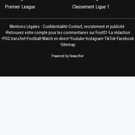
Premier League
Classement Ligue 1
•
Mentions Légales - Confidentialité
Contact, recrutement et publicité
•
•
Retrouvez votre compte pour les commentaires sur Foot01
La rédaction
•
•
•
•
•
•
•
PSG transfert
Football
Match en direct
Youtube
Instagram
TikTok
Facebook
•
Sitemap
Powered by Newsifier