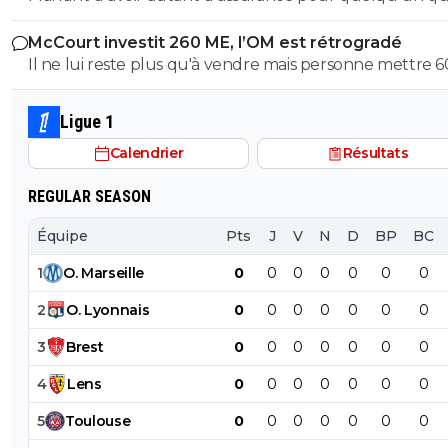
trompe avec autant de régularité... Ton arrogance serai
McCourt investit 260 ME, l’OM est rétrogradé
presque impressionnant si elle était accompagnée d u
Il ne lui reste plus qu'à vendre mais personne mettre 600
quelconque talent, mais bref, je te laisserais volontiers a
millions d'euros dans le club. A moins que du côté de l'
raison mais je crains la qualité de notre conversation !!!
Saoudite ou du Golfe Persique un fou allonge la som
Ligue 1
mais je n'y crois guère.
Calendrier
Résultats
REGULAR SEASON
Équipe
Pts
J
V
N
D
BP
BC
1
O
.
Marseille
0
0
0
0
0
0
0
2
O
.
Lyonnais
0
0
0
0
0
0
0
3
Brest
0
0
0
0
0
0
0
4
Lens
0
0
0
0
0
0
0
5
Toulouse
0
0
0
0
0
0
0