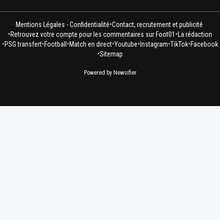
•
Mentions Légales - Confidentialité
Contact, recrutement et publicité
•
•
Retrouvez votre compte pour les commentaires sur Foot01
La rédaction
•
•
•
•
•
•
•
PSG transfert
Football
Match en direct
Youtube
Instagram
TikTok
Facebook
•
Sitemap
Powered by Newsifier