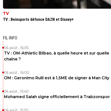
TV
TV : Beinsports défonce DAZN et Disney+
FIL INFO
06 août , 16:05
TV : OM-Athletic Bilbao, à quelle heure et sur quelle
chaîne ?
06 août , 16:00
OM : Geronimo Rulli est à 1,5ME de signer à Man City
06 août , 15:40
Mohamed Salah signe officiellement à Trabzonspor
06 août , 15:30