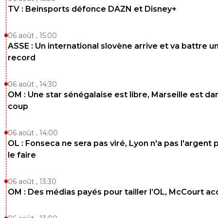
TV : Beinsports défonce DAZN et Disney+
06 août , 15:00
ASSE : Un international slovène arrive et va battre u
record
06 août , 14:30
OM : Une star sénégalaise est libre, Marseille est dan
coup
06 août , 14:00
OL : Fonseca ne sera pas viré, Lyon n'a pas l'argent 
le faire
06 août , 13:30
OM : Des médias payés pour tailler l’OL, McCourt a