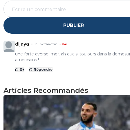
PUBLIER
dijaya
10 juin 2026 à 22:06
+
2141
une forte averse. mdr. ah ouais. toujours dans la demesu
americains !
0
+
Répondre
Articles Recommandés