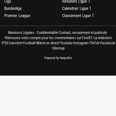
Liga
Résultats Ligue 1
Bundesliga
Calendrier Ligue 1
Premier League
Classement Ligue 1
•
Mentions Légales - Confidentialité
Contact, recrutement et publicité
•
•
Retrouvez votre compte pour les commentaires sur Foot01
La rédaction
•
•
•
•
•
•
•
PSG transfert
Football
Match en direct
Youtube
Instagram
TikTok
Facebook
•
Sitemap
Powered by Newsifier