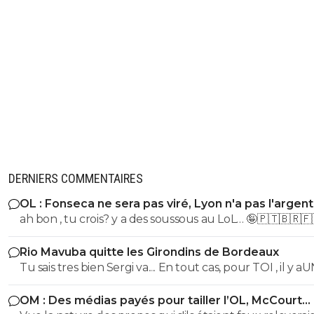
DERNIERS COMMENTAIRES
OL : Fonseca ne sera pas viré, Lyon n'a pas l'argen
le faire
ah bon , tu crois? y a des soussous au LoL… 🤪🇵🇹🇧🇷🇫
Rio Mavuba quitte les Girondins de Bordeaux
Tu sais tres bien Sergi va.... En tout cas, pour TOI , il y a
SEUL CLUB qui est parfait... Et qui QUOI QU IL ARRIVE 
OM : Des médias payés pour tailler l’OL, McCourt
sera JMAIS critiqué par toi..... Tu te rends compte que tu