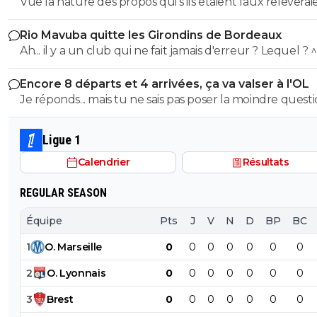
accusé
Vue la nature des propos qui s'ils étaient faux releverai
seul a defendre mordicus le mec qui a faillit couler ton
la diffamation, je penses que c'est bien documenté et vé
mon pauvre vieux fou... tu t'en rends compte au moins
Rio Mavuba quitte les Girondins de Bordeaux
Ah... il y a un club qui ne fait jamais d'erreur ? Lequel ? 
Encore 8 départs et 4 arrivées, ça va valser à l'OL
Je réponds... mais tu ne sais pas poser la moindre questi
Ligue 1
Calendrier
Résultats
REGULAR SEASON
Équipe
Pts
J
V
N
D
BP
BC
1
O
.
Marseille
0
0
0
0
0
0
0
2
O
.
Lyonnais
0
0
0
0
0
0
0
3
Brest
0
0
0
0
0
0
0