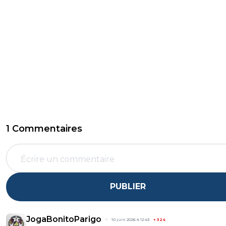
1 Commentaires
PUBLIER
JogaBonitoParigo
10 juin 2026 à 12:43
+
324