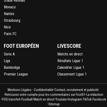
Stade Rennais
Monaco
Nantes
Strasbourg
Nice
Paris FC
FOOT EUROPÉEN
LIVESCORE
Serie A
Matchs en direct
Liga
Résultats Ligue 1
Bundesliga
Calendrier Ligue 1
Premier League
Classement Ligue 1
•
Mentions Légales - Confidentialité
Contact, recrutement et publicité
•
•
Retrouvez votre compte pour les commentaires sur Foot01
La rédaction
•
•
•
•
•
•
•
PSG transfert
Football
Match en direct
Youtube
Instagram
TikTok
Facebook
•
Sitemap