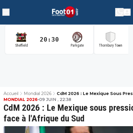
20:30
2
Sheffield
Parkgate
Thornbury Town
Accueil
Mondial 2026
CdM 2026 : Le Mexique Sous Pres
MONDIAL 2026
•
09 JUIN , 22:38
Face À L'Afrique Du Sud
CdM 2026 : Le Mexique sous pressi
face à l'Afrique du Sud