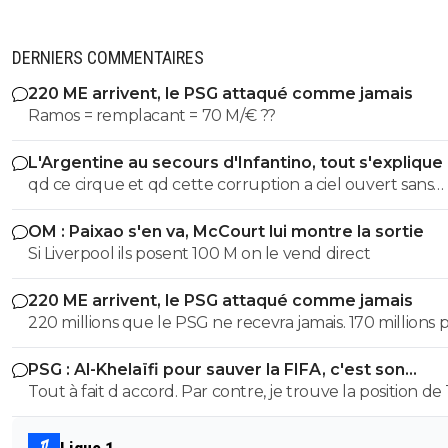
DERNIERS COMMENTAIRES
220 ME arrivent, le PSG attaqué comme jamais
Ramos = remplacant = 70 M/€ ??
L'Argentine au secours d'Infantino, tout s'explique
qd ce cirque et qd cette corruption a ciel ouvert sans
complexe va s arreter. les magouilles enormes meme plus
OM : Paixao s'en va, McCourt lui montre la sortie
cachées, ils s en vantent meme! les magouilles avec Trump, l
Si Liverpool ils posent 100 M on le vend direct
attrbution de la CDM au Qatar, le logement dans ce pays, et
pour finir l oiverture aux privés, juste pour prendre du 
220 ME arrivent, le PSG attaqué comme jamais
partout pour avoir une place. ptin de football et qd tu vois
220 millions que le PSG ne recevra jamais. 170 millions 
qu on veut remplacer la pourriture Infantino par le
Barcola et 50 pour M'Baye... Il ne faut pas prendre ses d
president de Guy Degrenne le roi des casserolles. NASSER! .
PSG : Al-Khelaïfi pour sauver la FIFA, c'est son
pour des réalités. Personne ne payera ce prix pour là p
la ca devient grave Apres c est comme en France, on laisse
cauchemar
Tout à fait d accord. Par contre, je trouve la position de
des remplaçants.
tout faire ils auraient tort de ne pas en profiter.
quelque peu, voir ultra- hypocrite quand il dénonce u
football élitiste quand on a des clubs comme le Real, le