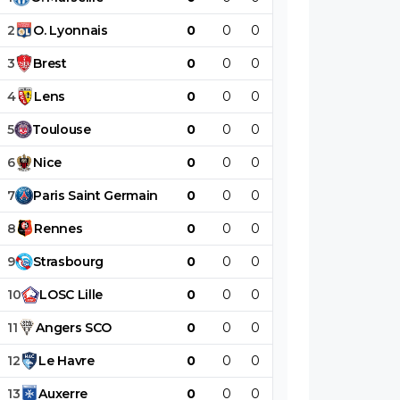
2
O
.
Lyonnais
0
0
0
0
0
0
3
Brest
0
0
0
0
0
0
4
Lens
0
0
0
0
0
0
5
Toulouse
0
0
0
0
0
0
6
Nice
0
0
0
0
0
0
7
Paris
Saint
Germain
0
0
0
0
0
0
8
Rennes
0
0
0
0
0
0
9
Strasbourg
0
0
0
0
0
0
10
LOSC
Lille
0
0
0
0
0
0
11
Angers
SCO
0
0
0
0
0
0
12
Le
Havre
0
0
0
0
0
0
13
Auxerre
0
0
0
0
0
0