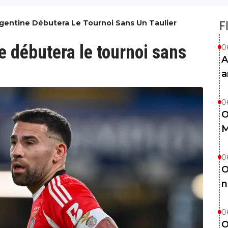
rgentine Débutera Le Tournoi Sans Un Taulier
F
e débutera le tournoi sans
0
A
a
0
O
M
0
O
n
0
O