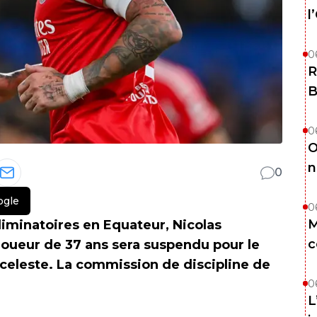
l
0
R
B
0
O
n
0
ogle
0
M
liminatoires en Equateur, Nicolas
c
joueur de 37 ans sera suspendu pour le
iceleste. La commission de discipline de
0
L