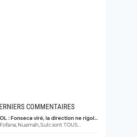
ERNIERS COMMENTAIRES
OL : Fonseca viré, la direction ne rigole
plus
Fofana, Nuamah, Sulc sont TOUS
rentré.....Donc ils n'étaient pas absent