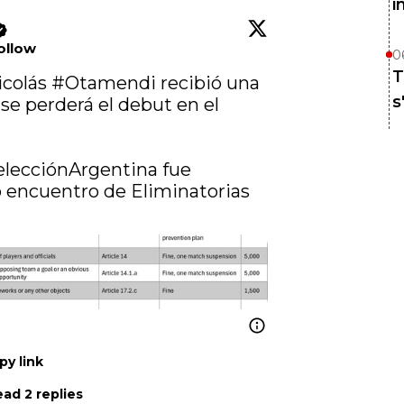
i
ollow
0
T
Nicolás 
#Otamendi
 recibió una 
s
fecha de suspensión y se perderá el debut en el 
lecciónArgentina
 fue 
 encuentro de Eliminatorias 
py link
ad 2 replies