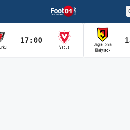
17:00
1
Jagiellonia
Turku
Vaduz
Białystok