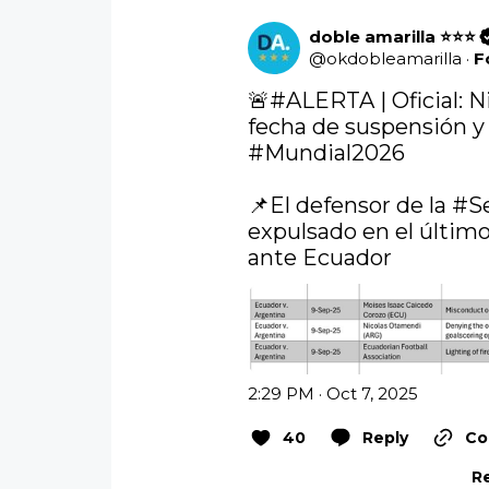
doble amarilla ⭐️⭐️⭐️
@
okdobleamarilla
·
F
🚨
#ALERTA
 | Oficial: 
#Mundial2026
📌El defensor de la 
#Se
expulsado en el último
ante Ecuador 
2:29 PM · Oct 7, 2025
40
Reply
Co
Re