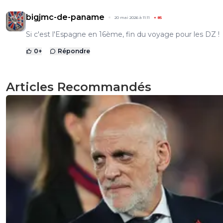
bigjmc-de-paname
20 mai 2026 à 11:11
+
85
Si c'est l'Espagne en 16ème, fin du voyage pour les DZ !
0
+
Répondre
Articles Recommandés