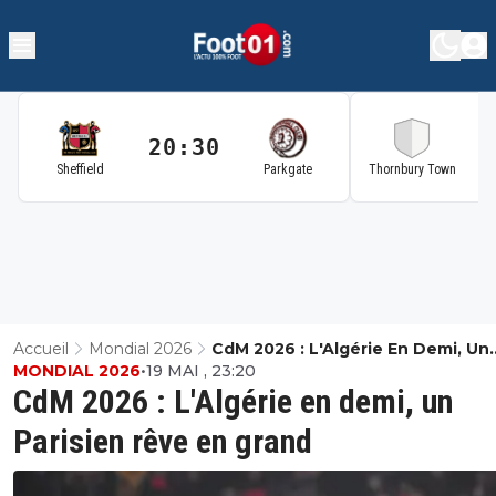
20:30
2
Sheffield
Parkgate
Thornbury Town
Accueil
Mondial 2026
CdM 2026 : L'Algérie En Demi, Un
MONDIAL 2026
•
19 MAI , 23:20
Parisien Rêve En Grand
CdM 2026 : L'Algérie en demi, un
Parisien rêve en grand