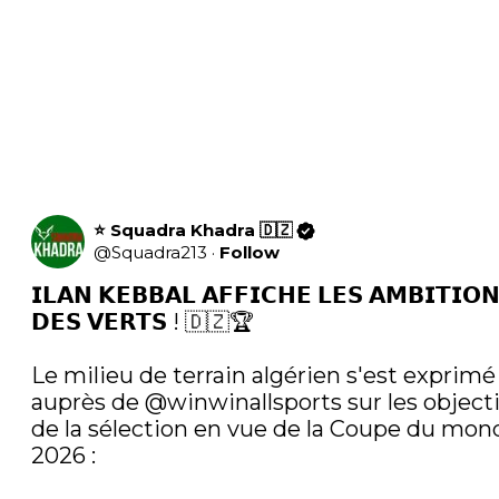
⭐️ Squadra Khadra 🇩🇿
@
Squadra213
·
Follow
𝗜𝗟𝗔𝗡 𝗞𝗘𝗕𝗕𝗔𝗟 𝗔𝗙𝗙𝗜𝗖𝗛𝗘 𝗟𝗘𝗦 𝗔𝗠𝗕𝗜𝗧𝗜𝗢𝗡
𝗗𝗘𝗦 𝗩𝗘𝗥𝗧𝗦 ! 🇩🇿🏆

Le milieu de terrain algérien s'est exprimé 
auprès de 
@winwinallsports
 sur les objecti
de la sélection en vue de la Coupe du mond
2026 :
