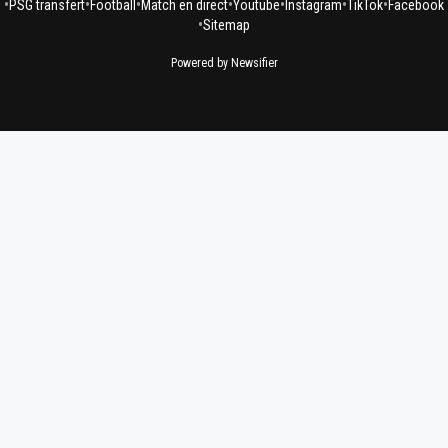
•
•
•
•
•
•
•
PSG transfert
Football
Match en direct
Youtube
Instagram
TikTok
Facebook
•
Sitemap
Powered by Newsifier