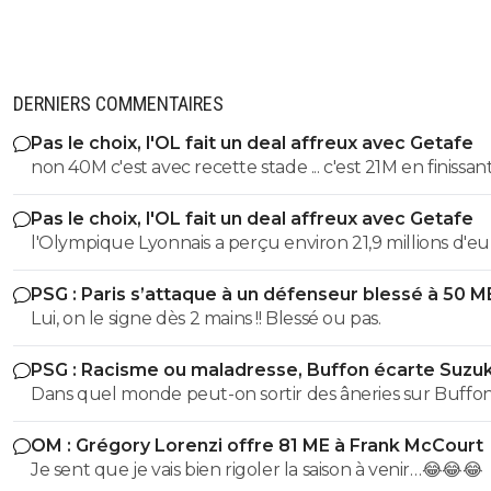
DERNIERS COMMENTAIRES
Pas le choix, l'OL fait un deal affreux avec Getafe
non 40M c'est avec recette stade ... c'est 21M en finissant
et en sortant en 8eme alors que marseile c'est 53M jus
Pas le choix, l'OL fait un deal affreux avec Getafe
recette uefa
l'Olympique Lyonnais a perçu environ 21,9 millions d'eu
droits TV et de primes versés directement par l'UEFA e
PSG : Paris s’attaque à un défenseur blessé à 50 M
finissant 1er des poules et en sortant en 8eme. contre 
Lui, on le signe dès 2 mains !! Blessé ou pas.
pour marseille en ldc en etant sortie direct Le montant des
40M de 2025/2026 c'est avec la billetterie et recette st
PSG : Racisme ou maladresse, Buffon écarte Suzuk
Dans quel monde peut-on sortir des âneries sur Buffon
dire qu'il est raciste? Buffon connait très bien Suzuki ce
OM : Grégory Lorenzi offre 81 ME à Frank McCourt
dernier évoluant Parme, l'un de sclubs cher à Buffon
Je sent que je vais bien rigoler la saison à venir…😂😂😂
(puisqu'il y a débuté). Vous ne vous dites juste pas qu'il 