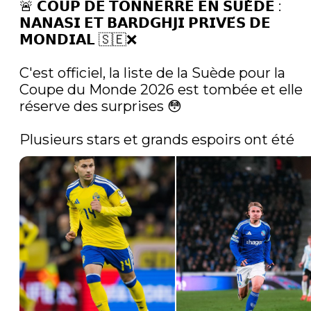
🚨 𝗖𝗢𝗨𝗣 𝗗𝗘 𝗧𝗢𝗡𝗡𝗘𝗥𝗥𝗘 𝗘𝗡 𝗦𝗨𝗘̀𝗗𝗘 : 
𝗡𝗔𝗡𝗔𝗦𝗜 𝗘𝗧 𝗕𝗔𝗥𝗗𝗚𝗛𝗝𝗜 𝗣𝗥𝗜𝗩𝗘́𝗦 𝗗𝗘 
𝗠𝗢𝗡𝗗𝗜𝗔𝗟 🇸🇪❌

C'est officiel, la liste de la Suède pour la 
Coupe du Monde 2026 est tombée et elle 
réserve des surprises 😳

Plusieurs stars et grands espoirs ont été 