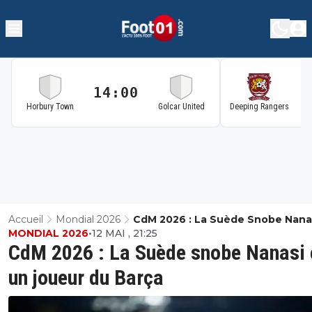
14:00
1
Horbury Town
Golcar United
Deeping Rangers
Accueil
Mondial 2026
CdM 2026 : La Suède Snobe Nanas
MONDIAL 2026
•
12 MAI , 21:25
Un Joueur Du Barça
CdM 2026 : La Suède snobe Nanasi 
un joueur du Barça