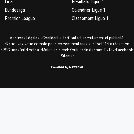
Liga
Résultats Ligue 1
Bundesliga
Calendrier Ligue 1
Premier League
Classement Ligue 1
•
Mentions Légales - Confidentialité
Contact, recrutement et publicité
•
•
Retrouvez votre compte pour les commentaires sur Foot01
La rédaction
•
•
•
•
•
•
•
PSG transfert
Football
Match en direct
Youtube
Instagram
TikTok
Facebook
•
Sitemap
Powered by Newsifier