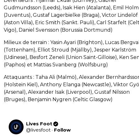
Défenseurs : Hjalmar Ekdal (Burnley), Gabriel
Gudmundsson (Leeds), Isak Hien (Atalanta), Emil Holm
(Juventus), Gustaf Lagerbielke (Braga), Victor Lindelöf
(Aston Villa), Eric Smith (Sankt. Pauli), Carl Starfelt (Cel
Vigo), Daniel Svensson (Borussia Dortmund)
Milieux de terrain : Yasin Ayari (Brighton), Lucas Bergva
(Tottenham), Elliot Stroud (Mjällby), Jesper Karlström
(Udinese), Besfort Zeneli (Union Saint-Gilloise), Ken S
(Paphos) et Mattias Svanberg (Wolfsburg)
Attaquants : Taha Ali (Malmö), Alexander Bernhardsso
(Holstein Kiel), Anthony Elanga (Newcastle), Viktor Gy
(Arsenal), Alexander Isak (Liverpool), Gustaf Nilsson
(Bruges), Benjamin Nygren (Celtic Glasgow)
Lives Foot
@
livesfoot
·
Follow