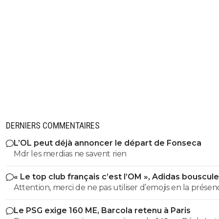
DERNIERS COMMENTAIRES
L’OL peut déjà annoncer le départ de Fonseca
Mdr les merdias ne savent rien
« Le top club français c’est l’OM », Adidas bouscule
PSG
Attention, merci de ne pas utiliser d’emojis en la prése
Raymond Q qui a un traumatisme de l enfance lié à ces
Le PSG exige 160 ME, Barcola retenu à Paris
derniers; pour le soutenir, vous pouvez adhérer à son