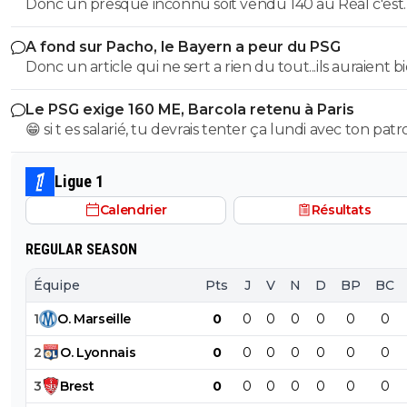
Donc un presque inconnu soit vendu 140 au Réal c'est
association se prétendant faire partie d’une « élite » litté
normal et un double détenteur de la LDC soit à un pri
se refusant catégoriquement l utilisation d emojis bien 
A fond sur Pacho, le Bayern a peur du PSG
faiblard normal ?? Messieurs les anglais allez vous faire ...
populaire à son goût et surtout incompréhensible pou
Donc un article qui ne sert a rien du tout...ils auraient b
gros globes oculaires de sardine. Cordialement.
voulu mais finalement non...je peux en écrire 200 des ar
Le PSG exige 160 ME, Barcola retenu à Paris
comme ca !
😁 si t es salarié, tu devrais tenter ça lundi avec ton pat
pour voir ce qu’il va te répondre
Ligue 1
Calendrier
Résultats
REGULAR SEASON
Équipe
Pts
J
V
N
D
BP
BC
1
O
.
Marseille
0
0
0
0
0
0
0
2
O
.
Lyonnais
0
0
0
0
0
0
0
3
Brest
0
0
0
0
0
0
0