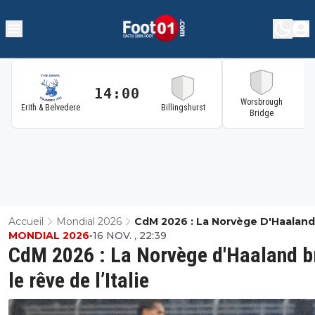
14:00
1
Worsbrough
Erith & Belvedere
Billingshurst
Bridge
Accueil
Mondial 2026
CdM 2026 : La Norvège D'Haaland
MONDIAL 2026
•
16 NOV. , 22:39
Le Rêve De L’Italie
CdM 2026 : La Norvège d'Haaland b
le rêve de l’Italie