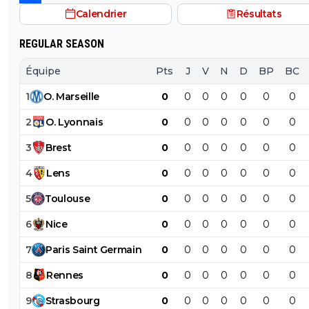
Calendrier
Résultats
REGULAR SEASON
Équipe
Pts
J
V
N
D
BP
BC
1
O
.
Marseille
0
0
0
0
0
0
0
2
O
.
Lyonnais
0
0
0
0
0
0
0
3
Brest
0
0
0
0
0
0
0
4
Lens
0
0
0
0
0
0
0
5
Toulouse
0
0
0
0
0
0
0
6
Nice
0
0
0
0
0
0
0
7
Paris
Saint
Germain
0
0
0
0
0
0
0
8
Rennes
0
0
0
0
0
0
0
9
Strasbourg
0
0
0
0
0
0
0