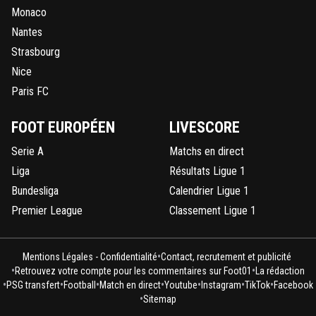
Monaco
Nantes
Strasbourg
Nice
Paris FC
FOOT EUROPÉEN
LIVESCORE
Serie A
Matchs en direct
Liga
Résultats Ligue 1
Bundesliga
Calendrier Ligue 1
Premier League
Classement Ligue 1
•
Mentions Légales - Confidentialité
Contact, recrutement et publicité
•
•
Retrouvez votre compte pour les commentaires sur Foot01
La rédaction
•
•
•
•
•
•
•
PSG transfert
Football
Match en direct
Youtube
Instagram
TikTok
Facebook
•
Sitemap