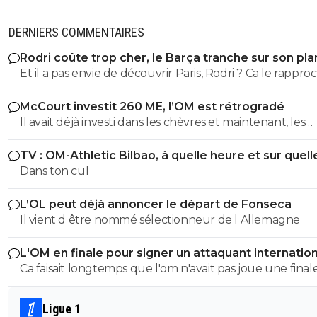
DERNIERS COMMENTAIRES
Rodri coûte trop cher, le Barça tranche sur son pla
Et il a pas envie de découvrir Paris, Rodri ? Ca le rappro
de l'Espagne, c'est déjà ca 😅
McCourt investit 260 ME, l’OM est rétrogradé
Il avait déjà investi dans les chèvres et maintenant, les
cheveaux !
TV : OM-Athletic Bilbao, à quelle heure et sur quell
chaîne ?
Dans ton cul
L’OL peut déjà annoncer le départ de Fonseca
Il vient d être nommé sélectionneur de l Allemagne
L'OM en finale pour signer un attaquant internation
Ca faisait longtemps que l'om n'avait pas joue une final
Ligue 1