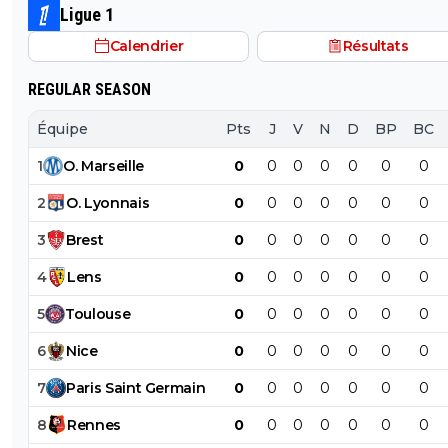
Ligue 1
Calendrier
Résultats
REGULAR SEASON
Équipe
Pts
J
V
N
D
BP
BC
1
O
.
Marseille
0
0
0
0
0
0
0
2
O
.
Lyonnais
0
0
0
0
0
0
0
3
Brest
0
0
0
0
0
0
0
4
Lens
0
0
0
0
0
0
0
5
Toulouse
0
0
0
0
0
0
0
6
Nice
0
0
0
0
0
0
0
7
Paris
Saint
Germain
0
0
0
0
0
0
0
8
Rennes
0
0
0
0
0
0
0