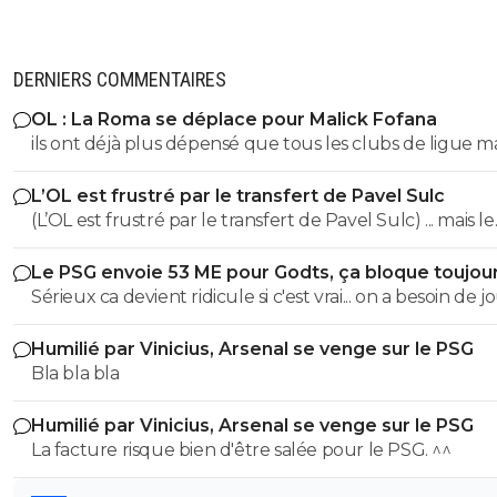
DERNIERS COMMENTAIRES
OL : La Roma se déplace pour Malick Fofana
ils ont déjà plus dépensé que tous les clubs de ligue 
réunis hors quatar.. ils veulent juste profitez au maxi
L’OL est frustré par le transfert de Pavel Sulc
des clubs qui sont beaucoup plus mal lotis qu'eux c'est 
(L’OL est frustré par le transfert de Pavel Sulc) ... mais le
du plus fort tout simplement..
public aussi commence a être frustré ... la vente de ces
Le PSG envoie 53 ME pour Godts, ça bloque toujou
"excellents" joueurs dont fait partie Pavel Sulc ... pour
Sérieux ca devient ridicule si c'est vrai... on a besoin de 
récupérer quoi ? qui? À un moment donné il faudra bi
pour la supercoupe ! sérieux a 5 ou 7M€ pres, go !!
arriver a construire dans le long terme... et avec , seul
Humilié par Vinicius, Arsenal se venge sur le PSG
avec , une équipe régulière ça finira par payer, mais là pour
Bla bla bla
l'instant, ???
Humilié par Vinicius, Arsenal se venge sur le PSG
La facture risque bien d'être salée pour le PSG. ^^