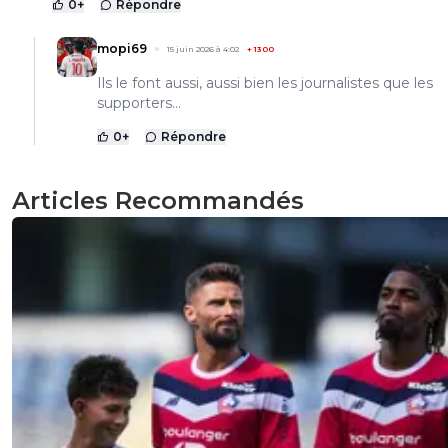
0
+
Répondre
mopi69
15 juin 2026 à 4:02
+
1300
Ils le font aussi, aussi bien les journalistes que les
supporters...
0
+
Répondre
Articles Recommandés