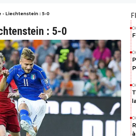
e - Liechtenstein : 5-0
F
chtenstein : 5-0
0
F
0
P
P
0
T
l
0
R
à