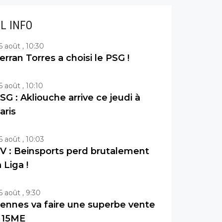
IL INFO
6 août , 10:30
erran Torres a choisi le PSG !
6 août , 10:10
SG : Akliouche arrive ce jeudi à
aris
6 août , 10:03
V : Beinsports perd brutalement
a Liga !
6 août , 9:30
ennes va faire une superbe vente
 15ME