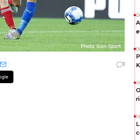
0
A
e
0
P
1
K
ogle
0
O
r
0
L
c