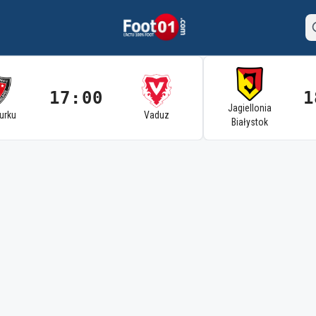
17:00
1
Jagiellonia
Turku
Vaduz
Białystok