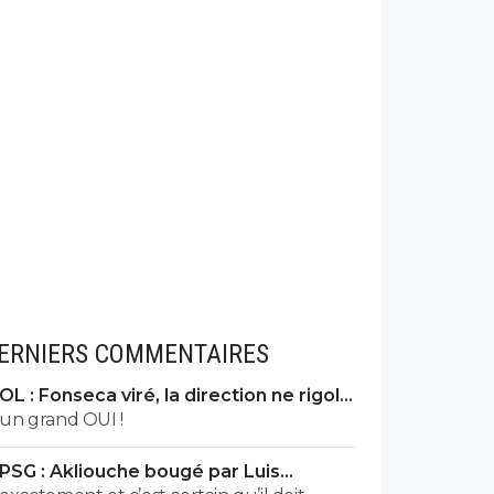
ERNIERS COMMENTAIRES
OL : Fonseca viré, la direction ne rigole
plus
un grand OUI !
PSG : Akliouche bougé par Luis
Enrique, premier avertissement