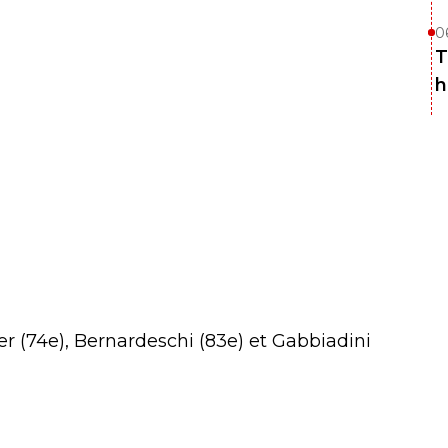
0
T
h
Eder (74e), Bernardeschi (83e) et Gabbiadini