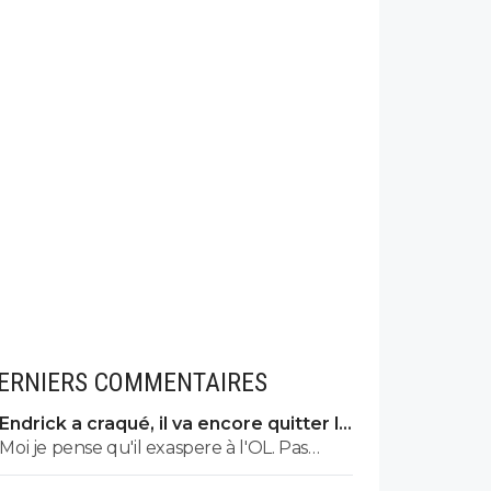
ERNIERS COMMENTAIRES
Endrick a craqué, il va encore quitter le
Real
Moi je pense qu'il exaspere à l'OL. Pas
persuadé qu'on souhaite le voir revenir.