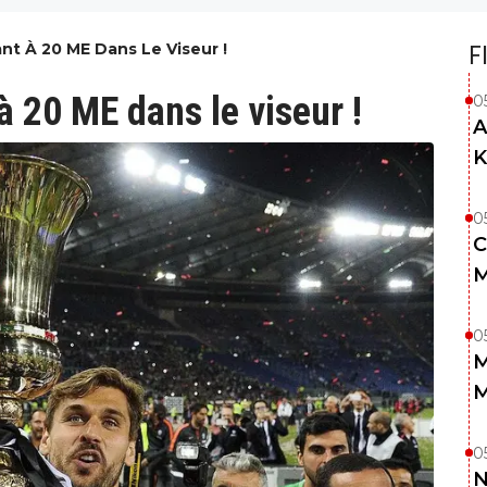
t À 20 ME Dans Le Viseur !
F
 20 ME dans le viseur !
0
A
K
0
C
M
0
M
M
0
N