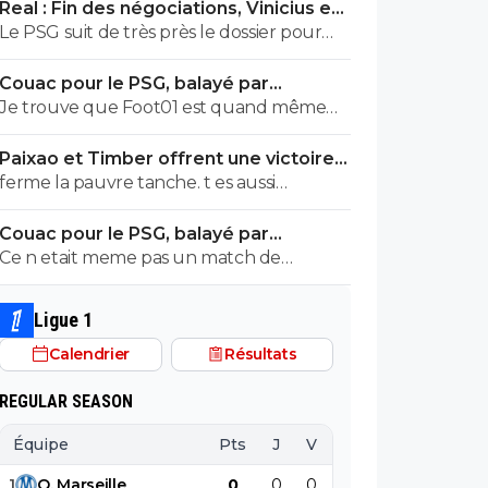
Real : Fin des négociations, Vinicius en
Apres tres sincèrement nos problèmes
route pour Arsenal
Le PSG suit de très près le dossier pour
actuels ne se posent pas trop a son poste.
Vinicius.
On a bien d'autres choses a améliorer
Couac pour le PSG, balayé par
avant....
Majorque en amical
Je trouve que Foot01 est quand même
discret... alors que si l'OL ou l'OM prend 3 à
Paixao et Timber offrent une victoire
0... tu as toutes les fouines (elles se
convaincante à l'OM
ferme la pauvre tanche. t es aussi
reconnaitront) qui rigolent durant une
marseillais que Atton..... mythos
semaine... et ce même si c'est un match
Couac pour le PSG, balayé par
amical.
Majorque en amical
Ce n etait meme pas un match de
preparation, juste un match programmé
automatiquement lors de l achat de Lee...
Ligue 1
Calendrier
Résultats
REGULAR SEASON
Équipe
Pts
J
V
N
D
BP
B
1
O
.
Marseille
0
0
0
0
0
0