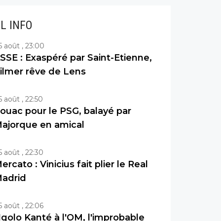
IL INFO
5 août , 23:00
SSE : Exaspéré par Saint-Etienne,
ilmer rêve de Lens
5 août , 22:50
ouac pour le PSG, balayé par
ajorque en amical
5 août , 22:30
ercato : Vinicius fait plier le Real
adrid
5 août , 22:06
golo Kanté à l'OM, l'improbable