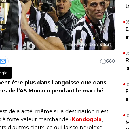
t
0
E
a
0
R
660
l
ogle
ent être plus dans l’angoisse que dans
0
ers de l’AS Monaco pendant le marché
F
a
est déjà acté, même si la destination n’est
0
s à forte valeur marchande (
Kondogbia
,
M
s d’autres cieux, ce qui laisse perplexe