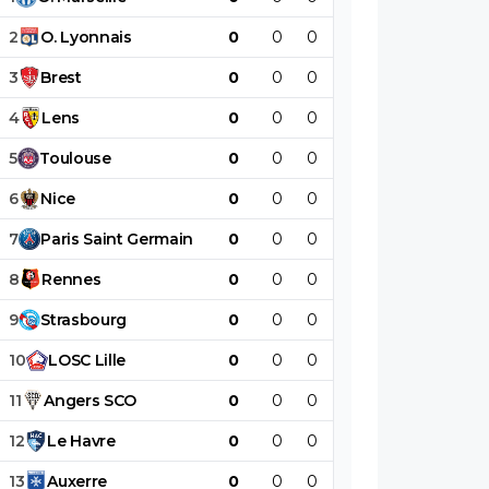
2
O
.
Lyonnais
0
0
0
0
0
0
3
Brest
0
0
0
0
0
0
4
Lens
0
0
0
0
0
0
5
Toulouse
0
0
0
0
0
0
6
Nice
0
0
0
0
0
0
7
Paris
Saint
Germain
0
0
0
0
0
0
8
Rennes
0
0
0
0
0
0
9
Strasbourg
0
0
0
0
0
0
10
LOSC
Lille
0
0
0
0
0
0
11
Angers
SCO
0
0
0
0
0
0
12
Le
Havre
0
0
0
0
0
0
13
Auxerre
0
0
0
0
0
0