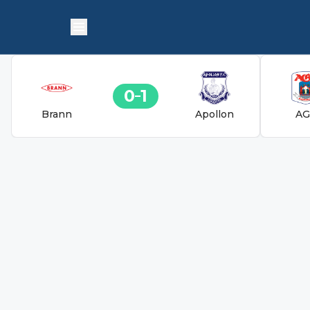
0
1
Brann
Apollon
AG