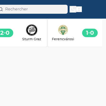
2
0
1
0
Sturm Graz
Ferencvárosi