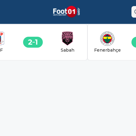
2
1
F
Sabah
Fenerbahçe