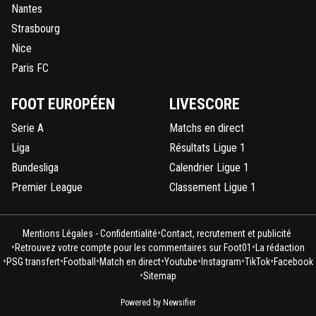
Nantes
Strasbourg
Nice
Paris FC
FOOT EUROPÉEN
LIVESCORE
Serie A
Matchs en direct
Liga
Résultats Ligue 1
Bundesliga
Calendrier Ligue 1
Premier League
Classement Ligue 1
•
Mentions Légales - Confidentialité
Contact, recrutement et publicité
•
•
Retrouvez votre compte pour les commentaires sur Foot01
La rédaction
•
•
•
•
•
•
•
PSG transfert
Football
Match en direct
Youtube
Instagram
TikTok
Facebook
•
Sitemap
Powered by Newsifier