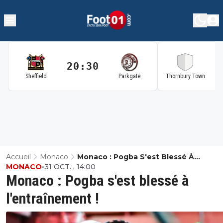
20:30
2
Sheffield
Parkgate
Thornbury Town
Accueil
Monaco
Monaco : Pogba S'est Blessé À
MONACO
•
31 OCT. , 14:00
L'entraînement !
Monaco : Pogba s'est blessé à
l'entraînement !