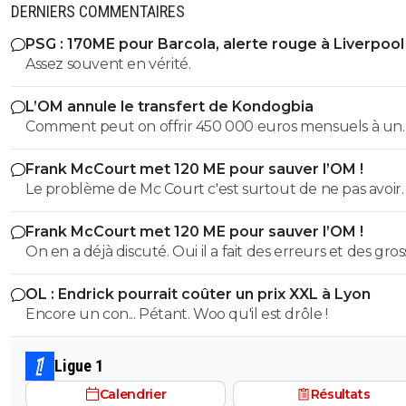
DERNIERS COMMENTAIRES
PSG : 170ME pour Barcola, alerte rouge à Liverpool
Assez souvent en vérité.
L’OM annule le transfert de Kondogbia
Comment peut on offrir 450 000 euros mensuels à un
joueur trop souvent blessé et qui est somme toute frag
Frank McCourt met 120 ME pour sauver l’OM !
son âge??? Kondogbia doit partir il n'est plus d'aucun 
Le problème de Mc Court c'est surtout de ne pas avoir
pour cette équipe.
contrôlé Longoria et Benatia dans leur folie de transferts.
Frank McCourt met 120 ME pour sauver l’OM !
y a un responsable à cette situation c'est bien lui.
On en a déjà discuté. Oui il a fait des erreurs et des gros
Strootman et Kondogbia pour les plus marquantes) ma
OL : Endrick pourrait coûter un prix XXL à Lyon
comment tu veux exister en ligue 1 et en europe sans 
Encore un con... Pétant. Woo qu'il est drôle !
des coups? Il a fait un gros pari la saison dernière et si le
résultats avaient suivis, tout le monde acclamerait le d
Benatia-Longoria. Leur erreur décisive c'est d'avoir sacrif
Ligue 1
Rabiot au principe du "tu ne pars pas libre de l'OM". Je 
Calendrier
Résultats
et je peux me tromper, que c'est l'erreur fatale. Avec R