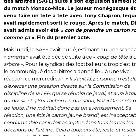
des arbitres (SAFE) suite à son expulsion samedi l
du match Monaco-Nice. Le joueur monégasque ét
venu faire un tête à tête avec Tony Chapron, lequ
avait rapidement sorti le rouge. Après le match, Di
avait admis avoir été «
con de prendre un carton r
comme ça
». Fin du premier acte.
Mais lundi, le SAFE avait hurlé, estimant qu'une scand
«
omerta
» avait été décidé suite à ce «
coup de tête à 
arbitre
». Pour le syndicat des footballeurs, trop c'est t
le communiqué des arbitres a donné lieu à une vive
réaction ce mercredi soir. «
Il s'agit là, personne n'est d
d'exercer une pression directe sur la Commission de
discipline de la LFP, qui se réunira ce jeudi, et aura à tra
du dossier (…) Sur l'action en question, Nabil Dinar n'a pa
de faute, il ne méritait donc pas un avertissement. Sa
réaction, une fois le carton jaune brandi, est inacceptab
condamnable car il doit accepter dans tous les cas les
décisions de l'arbitre. Cela a toujours été, reste et rester