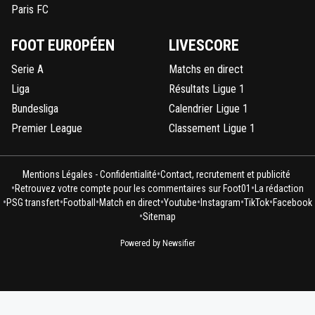
Paris FC
FOOT EUROPÉEN
LIVESCORE
Serie A
Matchs en direct
Liga
Résultats Ligue 1
Bundesliga
Calendrier Ligue 1
Premier League
Classement Ligue 1
•
Mentions Légales - Confidentialité
Contact, recrutement et publicité
•
•
Retrouvez votre compte pour les commentaires sur Foot01
La rédaction
•
•
•
•
•
•
•
PSG transfert
Football
Match en direct
Youtube
Instagram
TikTok
Facebook
•
Sitemap
Powered by Newsifier