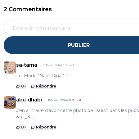
2 Commentaires
PUBLIER
sa-tama
11 février 2016 à 1:02
+
0
Lol Modo "Nabil Dinar" !
0
+
Répondre
abu-dhabi
10 février 2016 à 22:05
+
0
J'en ai marre d'avoir cette photo de Daesh dans les pubs.
&gt;_&lt;
0
+
Répondre