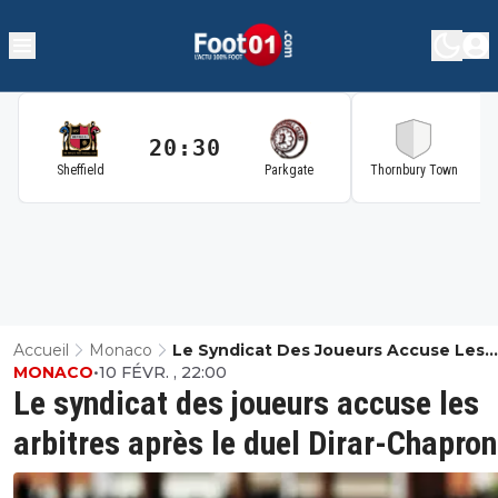
20:30
2
Sheffield
Parkgate
Thornbury Town
Accueil
Monaco
Le Syndicat Des Joueurs Accuse Les
MONACO
•
10 FÉVR. , 22:00
Arbitres Après Le Duel Dirar-Chapron
Le syndicat des joueurs accuse les
arbitres après le duel Dirar-Chapron