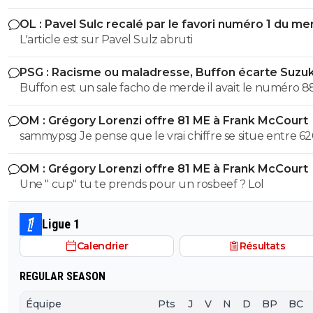
qu'il va vite exploser en vol avec ses différentes révélat
OL : Pavel Sulc recalé par le favori numéro 1 du me
L'article est sur Pavel Sulz abruti
PSG : Racisme ou maladresse, Buffon écarte Suzuk
Buffon est un sale facho de merde il avait le numéro 8
cetait pas un hasard...
OM : Grégory Lorenzi offre 81 ME à Frank McCourt
sammypsg Je pense que le vrai chiffre se situe entre 62
700 M
OM : Grégory Lorenzi offre 81 ME à Frank McCourt
Une " cup" tu te prends pour un rosbeef ? Lol
Ligue 1
Calendrier
Résultats
REGULAR SEASON
Équipe
Pts
J
V
N
D
BP
BC