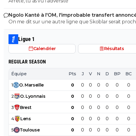
l'OM
Arrete, tu as vu l'adversité
Non mais c est dit avec énormément de respe
einh...c est plus du dépit et de l agacement qu
Ngolo Kanté à l'OM, l'improbable transfert annonc
chose...
Turquie
On me dit sur une autre ligne que Skoblar serait proc
remettre les crampons.
0
+
Répondre
Ligue 1
cyrus-le-virus
18 juillet 2020 à 11:28
+
0
Calendrier
Résultats
Prenez Laurent Blanc!
REGULAR SEASON
0
+
Répondre
Équipe
Pts
J
V
N
D
BP
BC
rihat-asm-rouge-et-blanc
18 juillet 2020 à 14:47
+
0
1
O
.
Marseille
0
0
0
0
0
0
0
Pourquoi pas.
2
O
.
Lyonnais
0
0
0
0
0
0
0
0
+
Répondre
3
Brest
0
0
0
0
0
0
0
cyrus-le-virus
18 juillet 2020 à 15:16
+
0
4
Lens
0
0
0
0
0
0
0
ils ont pris Kovac, vraiment dommage
0
+
Répondre
5
Toulouse
0
0
0
0
0
0
0