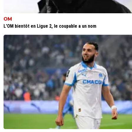
son fils ?
0
+
Répondre
OM
rihat-asm-rouge-et-blanc
22 juillet 2020 à 12:31
+
0
L'OM bientôt en Ligue 2, le coupable a un nom
Non tu exagères lol. Il n'a pas dit plus que les a
Chacun prêche pour sa paroisse lol. C'est moi qu
au Sénégal, lui il y avait vécu aussi. C'aurait été 
plaisir que les 2 monégasques se rencontrent lo
0
+
Répondre
yass69
18 juillet 2020 à 13:02
+
0
C est pareil pour les marseillais ! Après leur "bonne"
saison dernière, ils se sont multiplié comme des
gremlins ! Ils étaient moins nombreux avant ou alor
se cachaient
0
+
Répondre
vermeer
18 juillet 2020 à 12:57
+
169
C'est vrai que Rihat était intéressant et B2B...marra