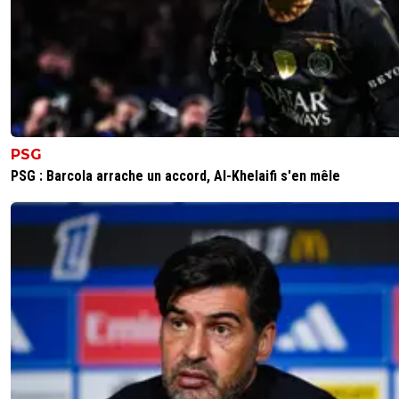
0
+
Répondre
l-expert-du-bannissement
18 juillet 2020 à 12:06
+
0
Avant, ici, il y avait des Monégasques.Un célèbre guignol
aussi des sympas.Depuis que ce club coule comme une 
y a plus personne.Résultat : les news de l'ASM ne décle
plus que des moqueries.... Totalement justifiées, entre no
PSG
dit.
PSG : Barcola arrache un accord, Al-Khelaifi s'en mêle
0
+
Répondre
rihat-asm-rouge-et-blanc
18 juillet 2020 à 14:46
+
0
Y a toujours moi qui veille. Le club ne coule pas, c'
juste que depuis 4 ans y a pas de stabilité côté jou
Ça se répercute sur les résultats. Avec un coach
d'expérience on peut recoller avec la ldc car on a d
bons joueurs, en plus très jeunes.
0
+
Répondre
l-expert-du-bannissement
18 juillet 2020 à 17:51
+
0