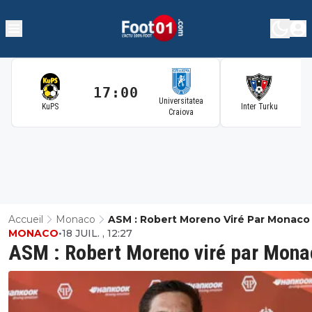
17:00
1
Universitatea
KuPS
Inter Turku
Craiova
Accueil
Monaco
ASM : Robert Moreno Viré Par Monaco 
MONACO
•
18 JUIL. , 12:27
ASM : Robert Moreno viré par Mona