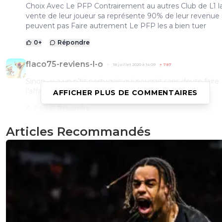
Choix Avec Le PFP Contrairement au autres Club de L1 l
vente de leur joueur sa représente 90% de leur revenue i
peuvent pas Faire autrement Le PFP les a bien tuer
0
+
Répondre
flaco75-reviens-l-o
18 juillet 2020 à 14:09
+
787
Sinon , y a un p’tit portugais qui pourrait sans doute faire
l’affaire 😂🇮🇹🇧🇷🇫🇷
AFFICHER PLUS DE COMMENTAIRES
0
+
Répondre
Articles Recommandés
praclarouch
18 juillet 2020 à 12:59
+
0
4 mois sans victoire en L1, ça se paie.
0
+
Répondre
gilbertdecarglass
18 juillet 2020 à 12:39
+
0
Jardim est toujours libre 😂