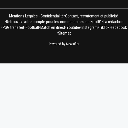
•
Mentions Légales - Confidentialité
Contact, recrutement et publicité
•
•
Retrouvez votre compte pour les commentaires sur Foot01
La rédaction
•
•
•
•
•
•
•
PSG transfert
Football
Match en direct
Youtube
Instagram
TikTok
Facebook
•
Sitemap
Powered by Newsifier