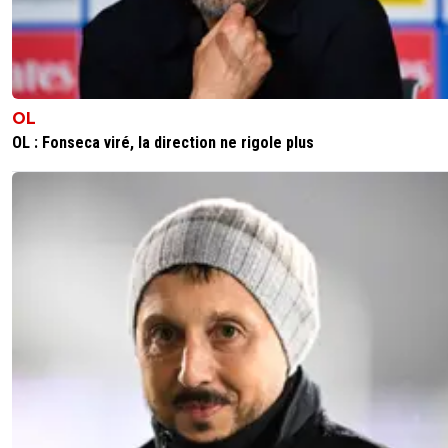
Fidèle au poste !(tu faisais partie, évidemment,
"sympas", tu l'avais compris, puisqu'il n'y avait 
seul guignol. Paix à son âme)
0
+
Répondre
OL
rihat-asm-rouge-et-blanc
18 juillet 2020 à 19:21
+
0
OL : Fonseca viré, la direction ne rigole plus
La grande amitié de B2B avec les parisiens dat
2017 ^^. Paix à son âme ? Non personne ne sai
qu'est devenu notre ami. Il est peut-être enco
parmi nous entrain de nous lire en rigolant bien
0
+
Répondre
l-expert-du-bannissement
18 juillet 2020 à 19:52
+
0
Oui, il repense à toutes ses conneries, ses
affirmations, ses prédictions... et il pleure de rir
repensant à ô combien il est passé pour une
truffe.Sur la fin, néanmoins, il me faisait de la pei
était devenu tellement acerbe, aigri...Il a mal fini.
donc au Sénégal, tu disais ?Ou il est parti rejoi