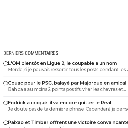
Et donc retour d henry
0
+
Répondre
rihat-asm-rouge-et-blanc
18 juillet 2020 à 14:49
+
0
Même à 45 ans je le préfère en joueur qu'en coac
te dire.
0
+
Répondre
DERNIERS COMMENTAIRES
L'OM bientôt en Ligue 2, le coupable a un nom
piazorre-wait-and-see
18 juillet 2020 à 11:28
+
0
Merde, si je pouvais ressortir tous les posts pendant les 
Mais quel club de pompe....
dernieres années ou je denoncais cet imposteur ... et le
Couac pour le PSG, balayé par Majorque en amical
insultes de ses groupies qui voulaient me faire avaler sa
0
+
Répondre
Bah ca a au moins 2 points positifs, virer les chevres et
semence comme eux ...
rihat-asm-rouge-et-blanc
démeloniser les autres, c’est plutot bien vu.
18 juillet 2020 à 14:48
+
0
Endrick a craqué, il va encore quitter le Real
Club de P.I.M.P. ^^.
Je doute pas de ta dernière phrase. Cependant je pense
0
+
Répondre
qu'on a d'autres problèmes en ce moment que ca.
Paixao et Timber offrent une victoire convaincant
piazorre-wait-and-see
18 juillet 2020 à 20:30
+
0