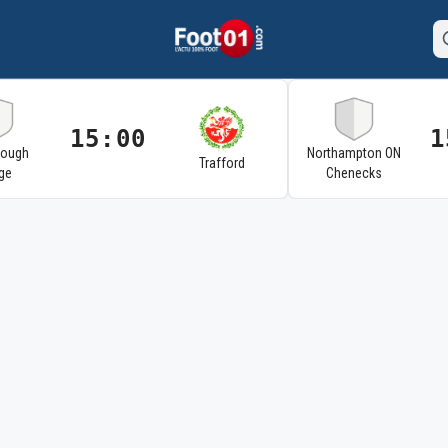
15:00
1
rough
Northampton ON
Trafford
ge
Chenecks