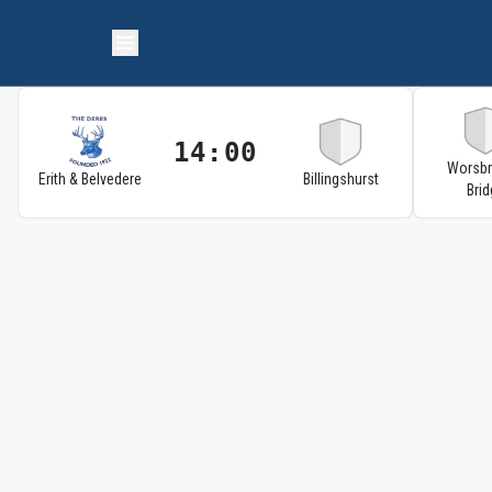
14:00
Worsb
Erith & Belvedere
Billingshurst
Brid