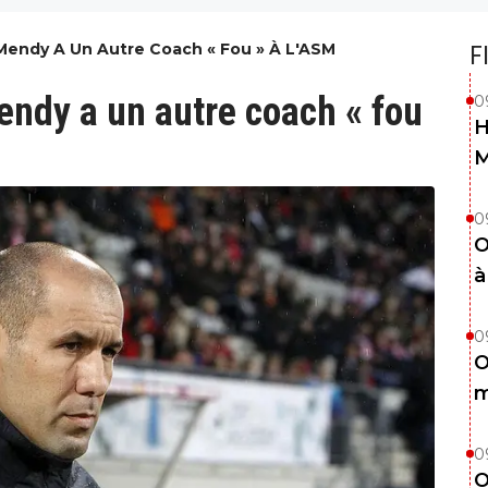
 Mendy A Un Autre Coach « Fou » À L'ASM
F
endy a un autre coach « fou
0
H
0
O
à
0
O
m
0
O