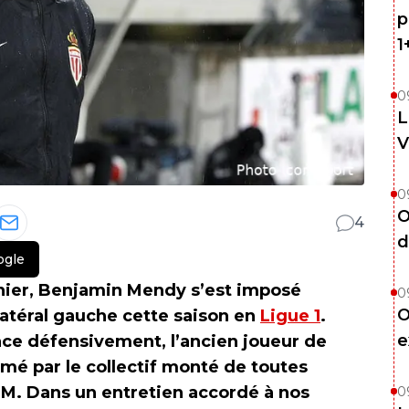
p
1
0
L
V
0
O
4
d
ogle
nier, Benjamin Mendy s’est imposé
0
O
atéral gauche cette saison en
Ligue 1
.
e
cace défensivement, l’ancien joueur de
imé par le collectif monté de toutes
SM. Dans un entretien accordé à nos
0