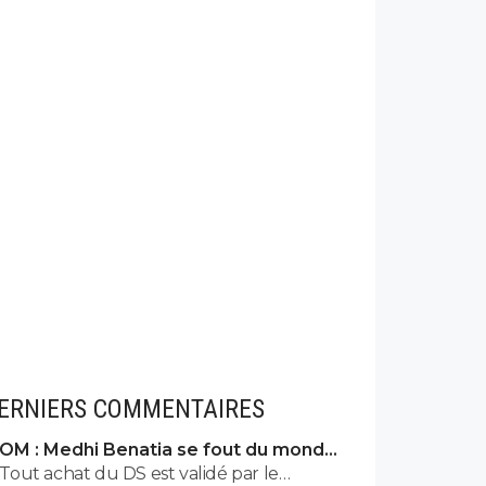
ERNIERS COMMENTAIRES
OM : Medhi Benatia se fout du monde,
la réponse est violente
Tout achat du DS est validé par le