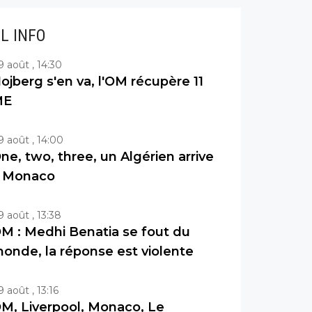
IL INFO
9 août , 14:30
ojberg s'en va, l'OM récupère 11
ME
9 août , 14:00
ne, two, three, un Algérien arrive
 Monaco
9 août , 13:38
M : Medhi Benatia se fout du
onde, la réponse est violente
9 août , 13:16
M, Liverpool, Monaco, Le