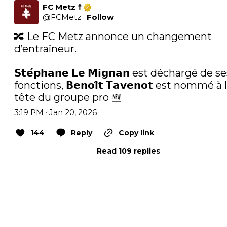
FC Metz ☨
@
FCMetz
·
Follow
🔀 Le FC Metz annonce un changement 
d’entraîneur.

𝗦𝘁𝗲́𝗽𝗵𝗮𝗻𝗲 𝗟𝗲 𝗠𝗶𝗴𝗻𝗮𝗻 est déchargé de se
fonctions, 𝗕𝗲𝗻𝗼𝗶̂𝘁 𝗧𝗮𝘃𝗲𝗻𝗼𝘁 est nommé à l
tête du groupe pro 🆕
3:19 PM · Jan 20, 2026
144
Reply
Copy link
Read 109 replies