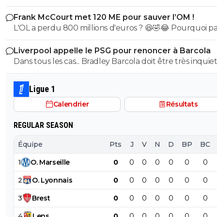
Frank McCourt met 120 ME pour sauver l’OM !
L'OL a perdu 800 millions d'euros ? 😆🤣😂 Pourquoi pas un
milliard tant que tu y es ! ^^
Liverpool appelle le PSG pour renoncer à Barcola
Dans tous les cas... Bradley Barcola doit être très inquiet. C
qui est vraiment compréhensible lorsque l'on sait co
le PSG a traiter Kylian Mbappé lorsqu'il avait voulu quit
Ligue 1
PSG.
Calendrier
Résultats
REGULAR SEASON
Équipe
Pts
J
V
N
D
BP
BC
1
O
.
Marseille
0
0
0
0
0
0
0
2
O
.
Lyonnais
0
0
0
0
0
0
0
3
Brest
0
0
0
0
0
0
0
4
Lens
0
0
0
0
0
0
0