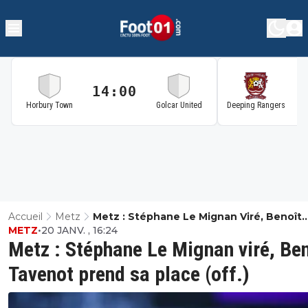
14:00
1
Horbury Town
Golcar United
Deeping Rangers
Accueil
Metz
Metz : Stéphane Le Mignan Viré, Benoît
METZ
•
20 JANV. , 16:24
Tavenot Prend Sa Place (off.)
Metz : Stéphane Le Mignan viré, Ben
Tavenot prend sa place (off.)