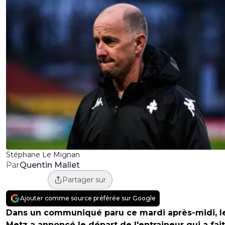
Stéphane Le Mignan
Quentin Mallet
Par
Partager sur
Ajouter comme source préférée sur Google
Dans un communiqué paru ce mardi après-midi, l
Metz a annoncé le départ de l'entraineur qui a fait