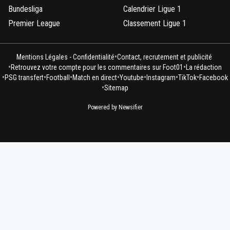
Bundesliga
Calendrier Ligue 1
Premier League
Classement Ligue 1
•
Mentions Légales - Confidentialité
Contact, recrutement et publicité
•
•
Retrouvez votre compte pour les commentaires sur Foot01
La rédaction
•
•
•
•
•
•
•
PSG transfert
Football
Match en direct
Youtube
Instagram
TikTok
Facebook
•
Sitemap
Powered by Newsifier