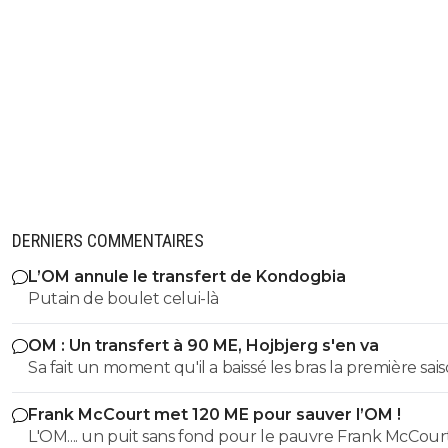
DERNIERS COMMENTAIRES
L’OM annule le transfert de Kondogbia
Putain de boulet celui-là
OM : Un transfert à 90 ME, Hojbjerg s'en va
Sa fait un moment qu'il a baissé les bras la première saiso
etait top mais depuis quelques match etait en dessus. 
Frank McCourt met 120 ME pour sauver l’OM !
et bon vent a lui pour le reste de sa carrière ...
L'OM.... un puit sans fond pour le pauvre Frank McCourt