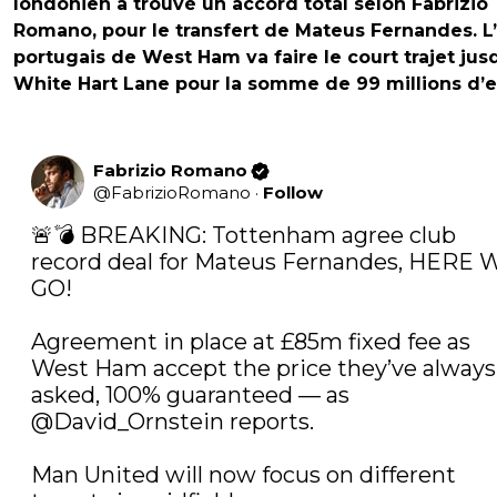
londonien a trouvé un accord total selon Fabrizio
Romano, pour le transfert de Mateus Fernandes. L’a
portugais de West Ham va faire le court trajet jus
White Hart Lane pour la somme de 99 millions d’e
Fabrizio Romano
@
FabrizioRomano
·
Follow
🚨💣 BREAKING: Tottenham agree club 
record deal for Mateus Fernandes, HERE W
GO!

Agreement in place at £85m fixed fee as 
West Ham accept the price they’ve always 
asked, 100% guaranteed — as 
@David_Ornstein
 reports.

Man United will now focus on different 