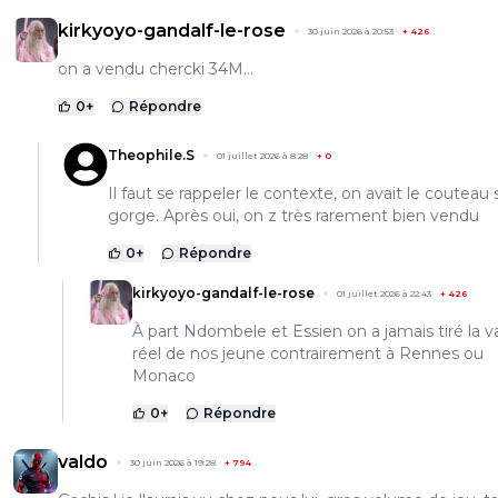
kirkyoyo-gandalf-le-rose
30 juin 2026 à 20:53
+
426
on a vendu chercki 34M...
0
+
Répondre
Theophile.S
01 juillet 2026 à 8:28
+
0
Il faut se rappeler le contexte, on avait le couteau 
gorge. Après oui, on z très rarement bien vendu
0
+
Répondre
kirkyoyo-gandalf-le-rose
01 juillet 2026 à 22:43
+
426
À part Ndombele et Essien on a jamais tiré la v
réel de nos jeune contrairement à Rennes ou
Monaco
0
+
Répondre
valdo
30 juin 2026 à 19:28
+
794