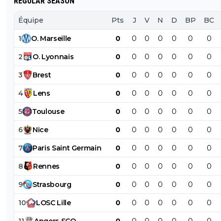
REGULAR SEASON
Équipe
Pts
J
V
N
D
BP
BC
1
O
.
Marseille
0
0
0
0
0
0
0
2
O
.
Lyonnais
0
0
0
0
0
0
0
3
Brest
0
0
0
0
0
0
0
4
Lens
0
0
0
0
0
0
0
5
Toulouse
0
0
0
0
0
0
0
6
Nice
0
0
0
0
0
0
0
7
Paris
Saint
Germain
0
0
0
0
0
0
0
8
Rennes
0
0
0
0
0
0
0
9
Strasbourg
0
0
0
0
0
0
0
10
LOSC
Lille
0
0
0
0
0
0
0
11
Angers
SCO
0
0
0
0
0
0
0