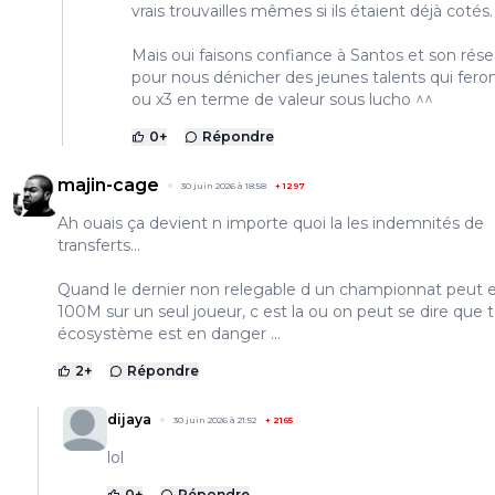
vrais trouvailles mêmes si ils étaient déjà cotés.
Mais oui faisons confiance à Santos et son rés
pour nous dénicher des jeunes talents qui feron
ou x3 en terme de valeur sous lucho ^^
0
+
Répondre
majin-cage
30 juin 2026 à 18:58
+
1297
Ah ouais ça devient n importe quoi la les indemnités de
transferts...
Quand le dernier non relegable d un championnat peut e
100M sur un seul joueur, c est la ou on peut se dire que t
écosystème est en danger ...
2
+
Répondre
dijaya
30 juin 2026 à 21:52
+
2165
lol
0
+
Répondre