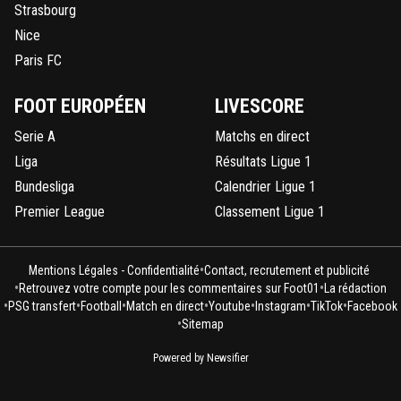
Strasbourg
Nice
Paris FC
FOOT EUROPÉEN
LIVESCORE
Serie A
Matchs en direct
Liga
Résultats Ligue 1
Bundesliga
Calendrier Ligue 1
Premier League
Classement Ligue 1
•
Mentions Légales - Confidentialité
Contact, recrutement et publicité
•
•
Retrouvez votre compte pour les commentaires sur Foot01
La rédaction
•
•
•
•
•
•
•
PSG transfert
Football
Match en direct
Youtube
Instagram
TikTok
Facebook
•
Sitemap
Powered by Newsifier