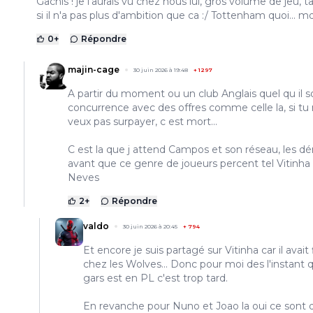
Gachis ! je l'aurais vu chez nous lui, gros volume de jeu, t
si il n'a pas plus d'ambition que ca :/ Tottenham quoi... m
0
+
Répondre
majin-cage
30 juin 2026 à 19:48
+
1297
A partir du moment ou un club Anglais quel qu il so
concurrence avec des offres comme celle la, si tu
veux pas surpayer, c est mort...
C est la que j attend Campos et son réseau, les dé
avant que ce genre de joueurs percent tel Vitinha
Neves
2
+
Répondre
valdo
30 juin 2026 à 20:45
+
794
Et encore je suis partagé sur Vitinha car il avait
chez les Wolves... Donc pour moi des l'instant 
gars est en PL c'est trop tard.
En revanche pour Nuno et Joao la oui ce sont 