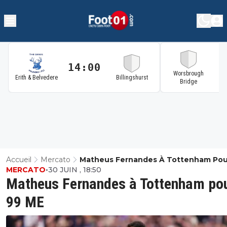
14:00
1
Worsbrough
Erith & Belvedere
Billingshurst
Bridge
Accueil
Mercato
Matheus Fernandes À Tottenham Pou
MERCATO
•
30 JUIN , 18:50
ME
Matheus Fernandes à Tottenham po
99 ME