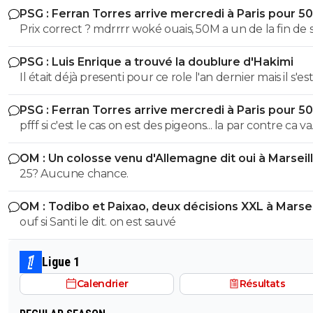
PSG : Ferran Torres arrive mercredi à Paris pour 5
Prix correct ? mdrrrr woké ouais, 50M a un de la fin de 
contrat, la blague, venez pas pleurer quand je reclame
PSG : Luis Enrique a trouvé la doublure d'Hakimi
sur Godts
Il était déjà presenti pour ce role l'an dernier mais il s'es
l'épaule en juin 2025 avec l'EDF et ça a pourri sa 1ere p
PSG : Ferran Torres arrive mercredi à Paris pour 5
de saison. Espérons que ça colle cette fois ci
pfff si c'est le cas on est des pigeons... la par contre ca va
choquer personne ? On galere a mettre 10M de plus sur
OM : Un colosse venu d'Allemagne dit oui à Marseil
Godts tout le monde m'explique "gneuh gneuh c'est
25? Aucune chance.
normal on veut pas surpayer" alors qu'on joue les gratt
10M pres. Mais un mec remplacant au Barca dans la derniere
OM : Todibo et Paixao, deux décisions XXL à Marsei
année de son contrat et qui a flop a city, mettre 50M 
ouf si Santi le dit. on est sauvé
eux ils otn eu Adeymi pour 29M on va vouloir me faire 
la pillule que c'est bien ? et allez vous faire foutre C'est
Kroupi Jr qu'il fallait putain !
Ligue 1
Calendrier
Résultats