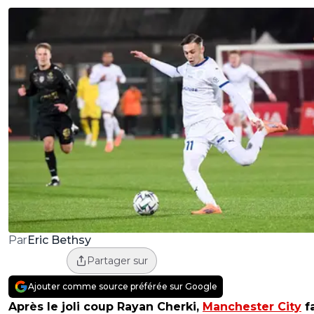
Eric Bethsy
Par
Partager sur
Ajouter comme source préférée sur Google
Après le joli coup Rayan Cherki,
Manchester City
fa