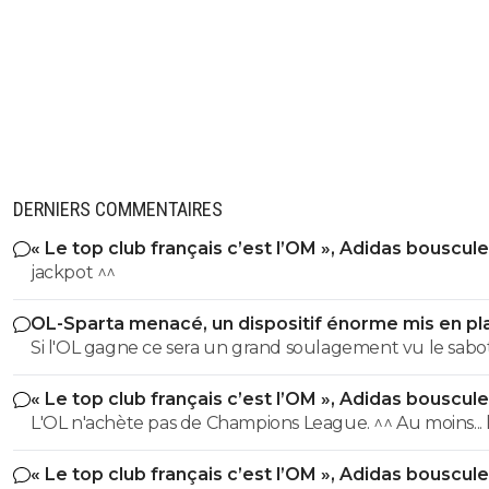
DERNIERS COMMENTAIRES
« Le top club français c’est l’OM », Adidas bouscule
PSG
jackpot ^^
OL-Sparta menacé, un dispositif énorme mis en pl
Si l'OL gagne ce sera un grand soulagement vu le sab
incroyable du farfelu sans froc Fonseca au match allé. S
« Le top club français c’est l’OM », Adidas bouscule
perd ce sera aussi une grande victoire et une énorme
PSG
L'OL n'achète pas de Champions League. ^^ Au moins... l'OM a
délivrance avec un possible licenciement de ce clown.
un point commun avec le PSG. Mdr Adidas ne se trompe pas
« Le top club français c’est l’OM », Adidas bouscule
avec l'OL qui est une valeur sûre... contrairement à l'OM