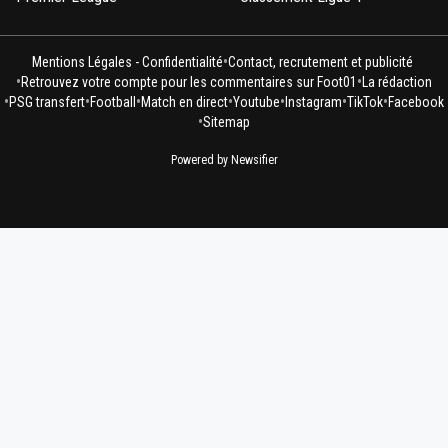
•
Mentions Légales - Confidentialité
Contact, recrutement et publicité
•
•
Retrouvez votre compte pour les commentaires sur Foot01
La rédaction
•
•
•
•
•
•
•
PSG transfert
Football
Match en direct
Youtube
Instagram
TikTok
Facebook
•
Sitemap
Powered by Newsifier