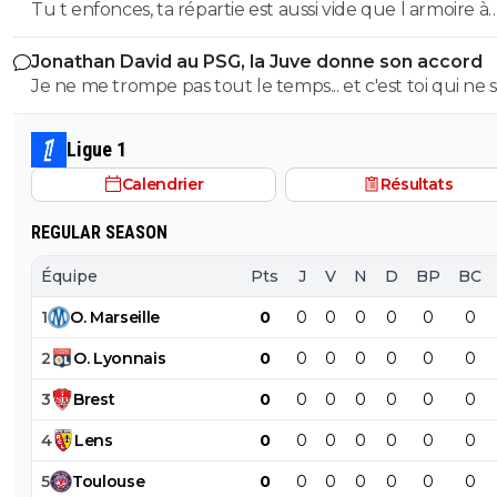
PSG
Tu t enfonces, ta répartie est aussi vide que l armoire à
trophées de ton club depuis 15 piges, t es juste une gr
Jonathan David au PSG, la Juve donne son accord
gueule arrogante se pensant plus intelligent que les a
Je ne me trompe pas tout le temps... et c'est toi qui ne s
alors que t es juste un pauvre clown empafé mdr
pas lire. ^^
Ligue 1
Calendrier
Résultats
REGULAR SEASON
Équipe
Pts
J
V
N
D
BP
BC
1
O
.
Marseille
0
0
0
0
0
0
0
2
O
.
Lyonnais
0
0
0
0
0
0
0
3
Brest
0
0
0
0
0
0
0
4
Lens
0
0
0
0
0
0
0
5
Toulouse
0
0
0
0
0
0
0