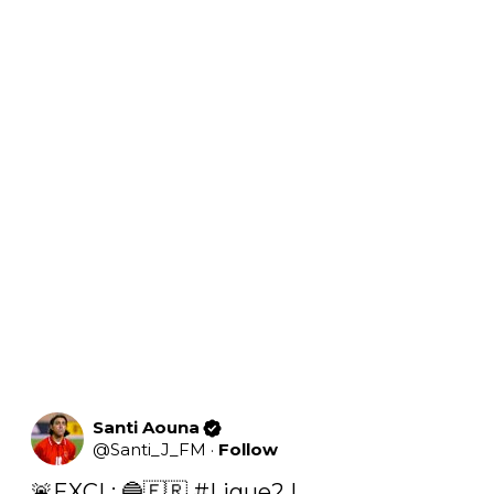
Santi Aouna
@
Santi_J_FM
·
Follow
🚨EXCL: 🔵🇫🇷 
#Ligue2
 |
