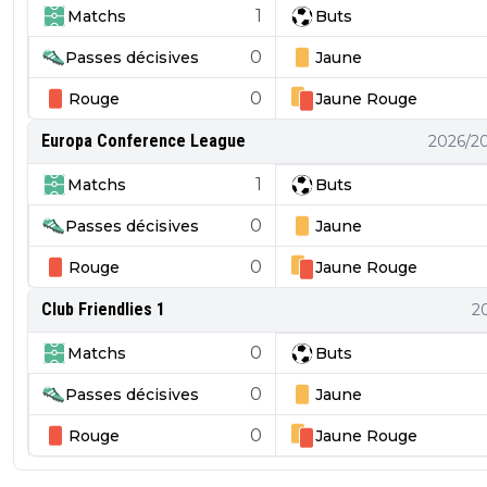
1
Matchs
Buts
0
Passes décisives
Jaune
0
Rouge
Jaune
Rouge
Europa Conference League
2026/2
1
Matchs
Buts
0
Passes décisives
Jaune
0
Rouge
Jaune
Rouge
Club Friendlies 1
2
0
Matchs
Buts
0
Passes décisives
Jaune
0
Rouge
Jaune
Rouge