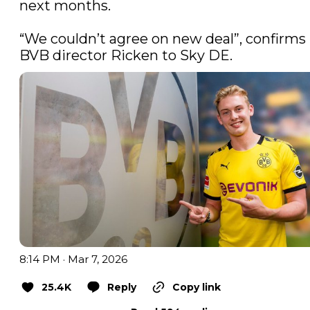
next months.

“We couldn’t agree on new deal”, confirms 
BVB director Ricken to Sky DE. 
8:14 PM · Mar 7, 2026
25.4K
Reply
Copy link