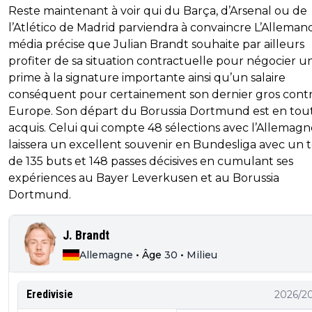
Reste maintenant à voir qui du Barça, d’Arsenal ou de
l’Atlético de Madrid parviendra à convaincre L’Allemand
média précise que Julian Brandt souhaite par ailleurs
profiter de sa situation contractuelle pour négocier u
prime à la signature importante ainsi qu’un salaire
conséquent pour certainement son dernier gros contr
Europe. Son départ du Borussia Dortmund est en tout
acquis. Celui qui compte 48 sélections avec l’Allemagn
laissera un excellent souvenir en Bundesliga avec un t
de 135 buts et 148 passes décisives en cumulant ses
expériences au Bayer Leverkusen et au Borussia
Dortmund.
J. Brandt
Allemagne
•
Âge
30
•
Milieu
Eredivisie
2026/2