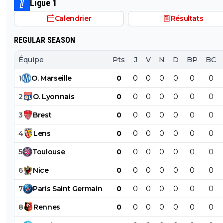
Ligue 1
Calendrier
Résultats
REGULAR SEASON
Équipe
Pts
J
V
N
D
BP
BC
1
O
.
Marseille
0
0
0
0
0
0
0
2
O
.
Lyonnais
0
0
0
0
0
0
0
3
Brest
0
0
0
0
0
0
0
4
Lens
0
0
0
0
0
0
0
5
Toulouse
0
0
0
0
0
0
0
6
Nice
0
0
0
0
0
0
0
7
Paris
Saint
Germain
0
0
0
0
0
0
0
8
Rennes
0
0
0
0
0
0
0