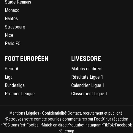
Stade Rennais
Monaco
Nantes
Strasbourg
Nice
Paris FC
FOOT EUROPÉEN
LIVESCORE
Serie A
Matchs en direct
Liga
Résultats Ligue 1
Bundesliga
Calendrier Ligue 1
Premier League
Classement Ligue 1
•
Mentions Légales - Confidentialité
Contact, recrutement et publicité
•
•
Retrouvez votre compte pour les commentaires sur Foot01
La rédaction
•
•
•
•
•
•
•
PSG transfert
Football
Match en direct
Youtube
Instagram
TikTok
Facebook
•
Sitemap