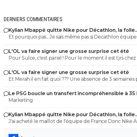
DERNIERS COMMENTAIRES
Kylian Mbappé quitte Nike pour Décathlon, la folle
rumeur
Et pourquoi pas... Je sais même pas si Decathlon équipe
clubs professionnels ou amateurs pour les maillots de 
L'OL va faire signer une grosse surprise cet été
Pour Sulce, c'est pareil ! Pour le moment il est tjrs chez
Et si vraiment il s'en passe parce qu'il est en partance et
L'OL va faire signer une grosse surprise cet été
veut pas prendre le risque de le blesser pour gagner 
Et Merah il en fait quoi ??? Une absence de 3 semaines
mais que de l'autre côté tu en perds 50 potentiellement
une entorse... ça va Il est pas en sucre non plus le petit A un
es éliminé.....
Le PSG boucle un transfert incompréhensible à 35
moment donné va falloir lui donner du temps de jeu 
Marketing
harceler il aurait été utile demain !
Kylian Mbappé quitte Nike pour Décathlon, la folle
rumeur
J'ai acheté le maillot de l'équipe de France Donc Nike Avec la
" technologie dri-fit... Et ben je transpire comme un gor
dedans