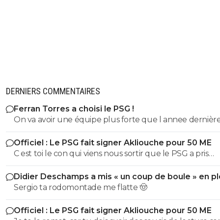
DERNIERS COMMENTAIRES
Ferran Torres a choisi le PSG !
On va avoir une équipe plus forte que l annee dernière !
Officiel : Le PSG fait signer Akliouche pour 50 ME
C est toi le con qui viens nous sortir que le PSG a pris
Akliouche pour affaiblir Monaco...
Didier Deschamps a mis « un coup de boule » en pl
Mondial
Sergio ta rodomontade me flatte 🤠
Officiel : Le PSG fait signer Akliouche pour 50 ME