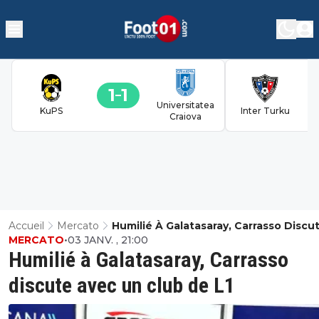
1
1
Universitatea
KuPS
Inter Turku
Craiova
Accueil
Mercato
Humilié À Galatasaray, Carrasso Discu
MERCATO
•
03 JANV. , 21:00
Avec Un Club De L1
Humilié à Galatasaray, Carrasso
discute avec un club de L1