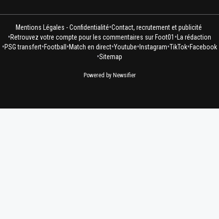
•
Mentions Légales - Confidentialité
Contact, recrutement et publicité
•
•
Retrouvez votre compte pour les commentaires sur Foot01
La rédaction
•
•
•
•
•
•
•
PSG transfert
Football
Match en direct
Youtube
Instagram
TikTok
Facebook
•
Sitemap
Powered by Newsifier