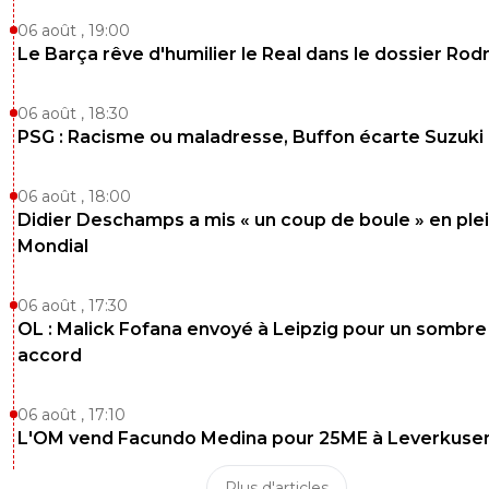
06 août , 19:00
Le Barça rêve d'humilier le Real dans le dossier Rodr
06 août , 18:30
PSG : Racisme ou maladresse, Buffon écarte Suzuki
06 août , 18:00
Didier Deschamps a mis « un coup de boule » en ple
Mondial
06 août , 17:30
OL : Malick Fofana envoyé à Leipzig pour un sombre
accord
06 août , 17:10
L'OM vend Facundo Medina pour 25ME à Leverkuse
Plus d'articles