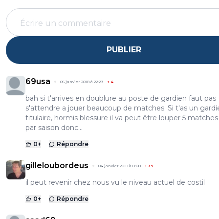
PUBLIER
69usa
05 janvier 2018 à 22:29
+
4
bah si t'arrives en doublure au poste de gardien faut pas
s'attendre a jouer beaucoup de matches. Si t'as un gardi
titulaire, hormis blessure il va peut être louper 5 matche
par saison donc...
0
+
Répondre
gilleloubordeus
04 janvier 2018 à 8:08
+
39
il peut revenir chez nous vu le niveau actuel de costil
0
+
Répondre