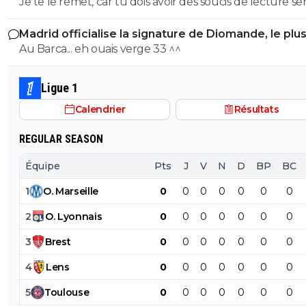
Je te le remet, car tu dois avoir des soucis de lecture se
31 juillet 2026 à 15:37+ 1591 Vinicius n'a pas besoin d'envoyer
Madrid officialise la signature de Diomande, le plu
de messages au PSG. Il y a déjà "un accord" qui fait que
transfert de son histoire
Au Barca... eh ouais verge 33 ^^
Vinicius va bientôt débarquer au PSG. C est bien de toi ? Il n y
a pas d autres Sergio33 sur le site ? Donc redis moi qui est le
menteur, que tout le monde le sache, ridiculise toi enc
Ligue 1
une fois ...
Calendrier
Résultats
REGULAR SEASON
Équipe
Pts
J
V
N
D
BP
BC
1
O
.
Marseille
0
0
0
0
0
0
0
2
O
.
Lyonnais
0
0
0
0
0
0
0
3
Brest
0
0
0
0
0
0
0
4
Lens
0
0
0
0
0
0
0
5
Toulouse
0
0
0
0
0
0
0