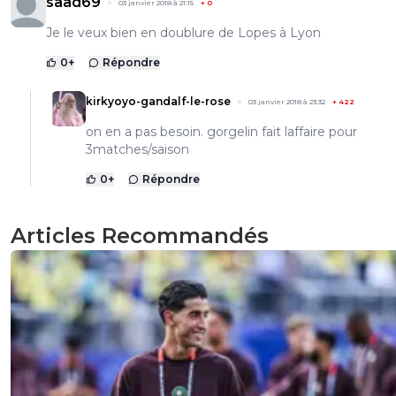
saad69
03 janvier 2018 à 21:15
+
0
Je le veux bien en doublure de Lopes à Lyon
0
+
Répondre
kirkyoyo-gandalf-le-rose
03 janvier 2018 à 23:32
+
422
on en a pas besoin. gorgelin fait laffaire pour
3matches/saison
0
+
Répondre
Articles Recommandés